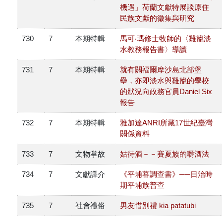
機遇」荷蘭文獻特展談原住
民族文獻的徵集與研究
730
7
本期特輯
馬可‧瑪修士牧師的〈雞籠淡
水教務報告書〉導讀
731
7
本期特輯
就有關福爾摩沙島北部堡
壘，亦即淡水與雞籠的學校
的狀況向政務官員Daniel Six
報告
732
7
本期特輯
雅加達ANRI所藏17世紀臺灣
關係資料
733
7
文物掌故
姑待酒－－賽夏族的嚼酒法
734
7
文獻譯介
《平埔蕃調查書》──日治時
期平埔族普查
735
7
社會禮俗
男友惜別禮 kia patatubi