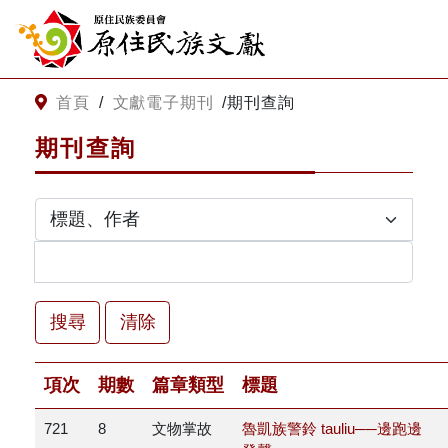
:::
跳到主要內容
網站導覽
:::
首頁
/
文獻電子期刊
/
期刊查詢
期刊查詢
客服諮詢
關
請
鍵
輸
字
入
搜
關
尋
鍵
清除
字
關於我們
項次
期數
篇章類型
標題
關於原住民族文獻會
最新消息
721
8
文物掌故
魯凱族警鈴 tauliu──邊跑邊