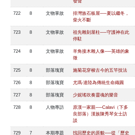
發聲
原住民族文獻會設置要點
網站訊息
出版品專區
722
8
文物掌故
排灣族石板屋──夏以繼冬，
委員介紹
柴火不斷
徵稿訊息
本會出版品列表
文獻電子期刊
723
8
文物掌故
祖先雕刻屋柱──守護神在此
歷次會議記錄
與國史館共同出版品介紹
停駐
本期內容
相關連結
724
8
文物掌故
羊角接木雕人像──英雄的象
出版品查詢
歷史期刊
徵
725
8
部落瑰寶
施菊花穿梭古今的五竿技法
訂閱電子報
726
8
部落瑰寶
尤瑪‧達陸為傳統生命織圓
徵稿說明
727
8
部落瑰寶
少妮瑤吹奏靈魂的樂音
期刊查詢
728
8
人物專訪
原漢一家親──Calavi（下多
良部落）漢族陳秀琴女士訪
談
729
7
本期專題
找回歷史的原貌──從「歷史