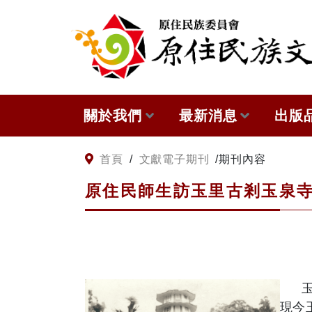
:::
跳到主要內容
關於我們
最新消息
出版
關於原住民族文獻會
網站訊息
本會
:::
首頁
/
文獻電子期刊
/
期刊內容
原住民師生訪玉里古剎玉泉
原住民族文獻會設置要點
徵稿訊息
與國
委員介紹
出版
歷次會議記錄
現今