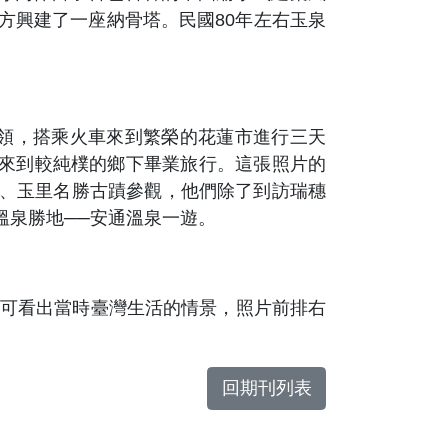
方興建了一座納骨塔。民國
80
年左右玉泉
領，搭乘火車來到繁榮的花蓮市進行三天
來到較純樸的鄉下畢業旅行。這張照片的
、玉里名勝古蹟參觀，他們除了到訪瑞穗
溫泉勝地
─
─安通溫泉一遊。
可看出當時臺灣生活的情景，照片前排右
回期刊列表