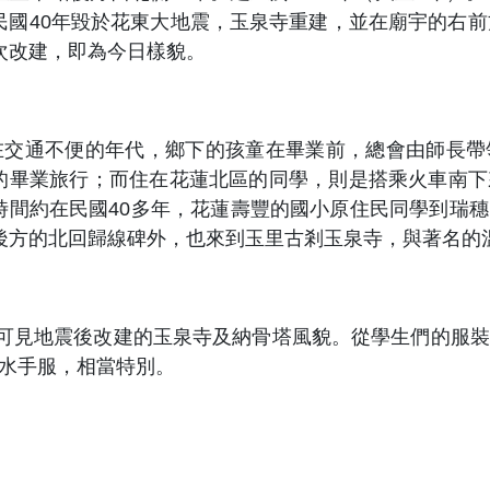
民國
40
年毀於花東大地震，玉泉寺重建，並在廟宇的右前
次改建，即為今日樣貌。
通不便的年代，鄉下的孩童在畢業前，總會由師長帶
的畢業旅行；而住在花蓮北區的同學，則是搭乘火車南下
時間約在民國
40
多
年，花蓮壽豐的國小原住民同學到瑞穗
後方的北回歸線碑外，也來到玉里古剎玉泉寺，與著名的
見地震後改建的玉泉寺及納骨塔風貌。從學生們的服裝
水手服，相當特別。