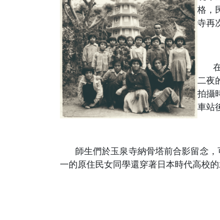
格，
寺再
在交
二夜
拍攝
車站
師生們於玉泉寺納骨塔前合影留念，可
一的原住民女同學還穿著日本時代高校的