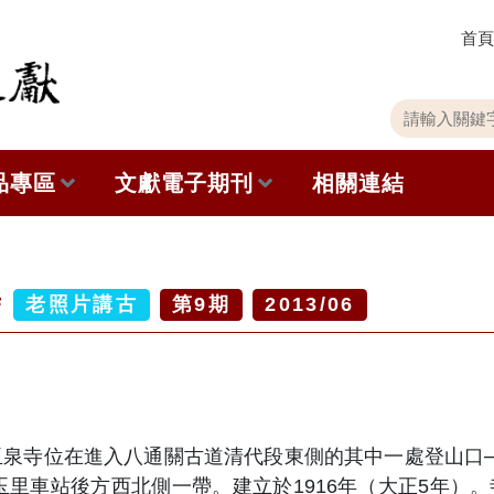
首頁
關
請
鍵
輸
字
入
品專區
文獻電子期刊
相關連結
搜
關
尋
鍵
字
出版品列表
本期內容
寺
史館共同出版品介紹
歷史期刊
老照片講古
第
9
期
2013/06
品查詢
訂閱電子報
徵稿說明
玉
泉寺位在進入八通關古道清代段東側的其中一處登山口
期刊查詢
玉里車站後方西北側一帶。建立於
1916
年
（
大正
5
年
）
。