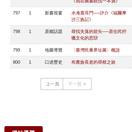
《我在圖書館找一本酒》
原住民族文獻會設置要點
網站訊息
出版品專區
797
1
新書視窗
水淹鹿耳門──評介《福爾摩
委員介紹
沙三族記》
徵稿訊息
本會出版品列表
文獻電子期刊
798
1
原鄉話題
尋找失落的箭矢──原住民狩
歷次會議記錄
與國史館共同出版品介紹
獵文化的思辯
本期內容
相關連結
799
1
地圖導覽
〈臺灣民番界址圖〉概說
出版品查詢
歷史期刊
800
1
口述歷史
布農族長老的尋根之旅
訂閱電子報
上一頁
下一頁
徵稿說明
期刊查詢