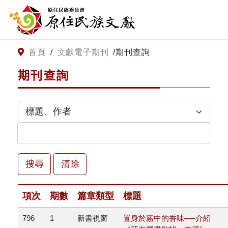
:::
跳到主要內容
網站導覽
:::
首頁
/
文獻電子期刊
/
期刊查詢
期刊查詢
客服諮詢
關
請
鍵
輸
字
入
搜
關
尋
鍵
清除
字
關於我們
項次
期數
篇章類型
標題
關於原住民族文獻會
最新消息
796
1
新書視窗
置身於霧中的香味──介紹