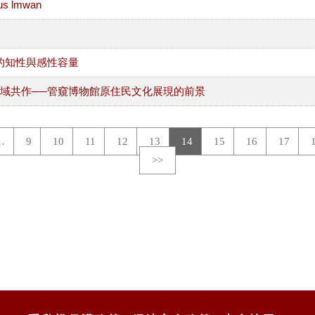
s lmwan
的知性與感性容量
域共作──管窺博物館原住民文化展現的前景
…
9
10
11
12
13
14
15
16
17
>>