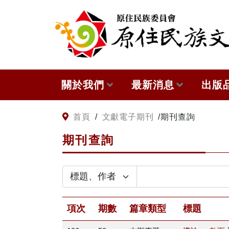
:::
跳到主要內容
關於我們
最新消息
出版
關於原住民族文獻會
網站訊息
本會
:::
首頁
/
文獻電子期刊
/
期刊查詢
期刊查詢
原住民族文獻會設置要點
徵稿訊息
與國
委員介紹
出版
歷次會議記錄
項次
期數
篇章類型
標題