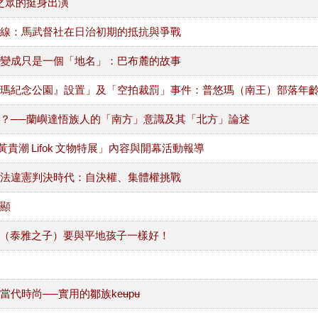
之眾的挺身出演
線：馬武督社在日治初期的抵抗與爭戰
變成只是一個「地名」：巴布麓的故事
瑪紀念公園』設置」及「空拍裁罰」事件：普悠瑪（南王）部落年
？──蘭嶼達悟族人的「南方」意識及其「北方」論述
貴潮 Lifok 文物特展」內容與開幕活動報導
法違憲判決時代：自決權、集體權挑戰
顯
a 'Tayal（泰雅之子）要與平地孩子一樣好！
當代時尚──實用的鄒族keʉpʉ