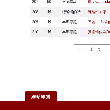
207
50
文物掌故
織．憶──luku
208
49
總編輯的話
總編輯的話
209
49
本期專題
導論──館舍
210
49
本期專題
實虛轉位與跨
<<
上一頁
網站導覽
:::