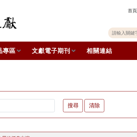
首頁
關
請
鍵
輸
字
入
品專區
文獻電子期刊
相關連結
搜
關
尋
鍵
字
出版品列表
本期內容
史館共同出版品介紹
歷史期刊
品查詢
訂閱電子報
清除
徵稿說明
期刊查詢