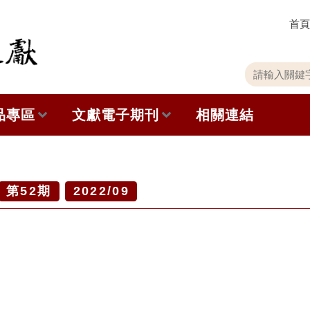
首頁
關
請
鍵
輸
字
入
品專區
文獻電子期刊
相關連結
搜
關
尋
鍵
字
出版品列表
本期內容
史館共同出版品介紹
歷史期刊
第
52
期
2022/09
品查詢
訂閱電子報
徵稿說明
期刊查詢