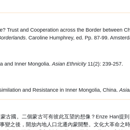
 Trust and Cooperation across the Border between Ch
Borderlands
. Caroline Humphrey, ed. Pp. 87-99. Amster
ia and Inner Mongolia.
Asian Ethnicity
11(2): 239-257.
milation and Resistance in Inner Mongolia, China.
Asia
國。二個蒙古可有彼此互望的想像？Enze Han提到
國事變之後，開放內地人口北遷內蒙開墾。文化大革命之