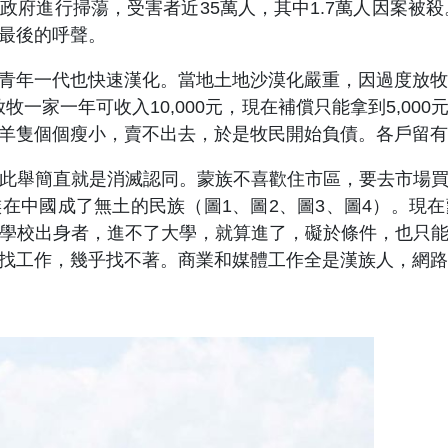
府進行掃蕩，受害者近35萬人，其中1.7萬人因案被殺
最後的呼聲。
年一代也快速漢化。當地土地沙漠化嚴重，因過度放牧，
牧一家一年可收入10,000元，現在補償只能拿到5,0
羊隻個個瘦小，賣不出去，於是牧民開始負債。各戶留有
舉簡直就是消滅認同。蒙族不喜歡住市區，要去市場買
在中國成了無土的民族（圖1、圖2、圖3、圖4）。現
學校出身者，進不了大學，就算進了，礙於條件，也只
找工作，幾乎找不著。商業和媒體工作全是漢族人，網路