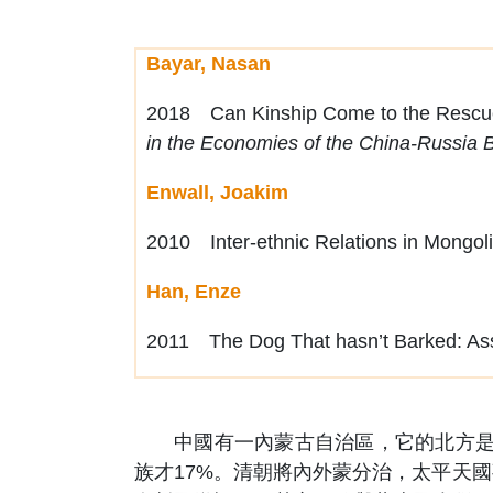
Bayar, Nasan
2018 Can Kinship Come to the Rescue?
in the Economies of the China-Russia 
Enwall, Joakim
2010 Inter-ethnic Relations in Mongol
Han, Enze
2011 The Dog That hasn’t Barked: Assi
中國有一內蒙古自治區，它的北方是蒙古
族才17%。清朝將內外蒙分治，太平天