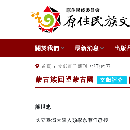
:::
跳到主要內容
關於我們
最新消息
出版
關於原住民族文獻會
網站訊息
本會
:::
首頁
/
文獻電子期刊
/
期刊內容
蒙古族回望蒙古國
原住民族文獻會設置要點
徵稿訊息
與國
文獻評介
委員介紹
出版
謝世忠
歷次會議記錄
國立臺灣大學人類學系兼任教授