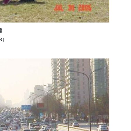
嘯
/3）