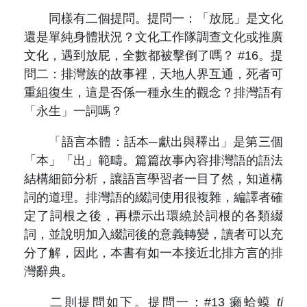
同樣有二個提問。提問一：「放屁」是文化
還是單純身體狀況？文化工作隊調查文化或推廣
文化，遇到放屁，全數都被擊倒了嗎？ #16。提
問二：排灣族的故事裡，天地人界互通，死者可
重組復生，這是否係一種永生的觀念？排灣語有
「永生」一詞嗎？
「語言本體：話本─獻出與釋出」是第三個
「本」「出」範疇。篇篇故事內容排灣語的語法
結構細節分析，讓語言學習者一目了然，知道構
詞的道理。排灣語的綴詞使用很複雜，編譯者確
定了詞根之後，再標示出環繞於詞根的各類綴
詞，並說明加入綴詞後的意義轉變，讀者可以充
分了解，因此，本書有如一本接近北排方言的排
灣辭典。
二則提問如下。提問一：#13 癩蛤蟆
ti