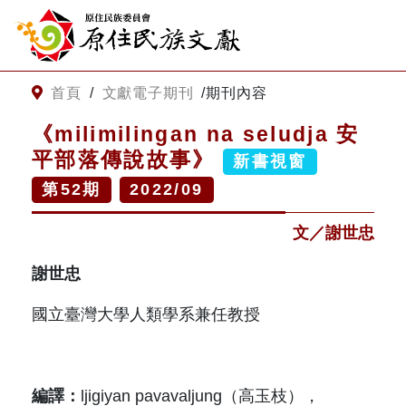
:::
跳到主要內容
網站導覽
:::
首頁
/
文獻電子期刊
/
期刊內容
《milimilingan na seludja 安
客服諮詢
平部落傳說故事》
新書視窗
第
52
期
2022/09
關
請
鍵
輸
文／謝世忠
字
入
搜
關
謝世忠
尋
鍵
字
關於我們
國立臺灣大學人類學系兼任教授
關於原住民族文獻會
最新消息
編譯：
ljigiyan pavavaljung（高玉枝），