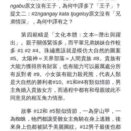
ngabu
原文沒有王子，為何中譯多了「王子」？
提文二：#2
ngangay kata tjugeluy
原文沒有「兄
弟情深」，為何中譯有之？
第四範疇是「文化本體：文本─潛出與躍
出」。親子關係緊張多，而平輩兄弟姊妹合作較
多 #1 #2 #4。珠繡應該就是模仿大自然的圖案
#5。太陽神＝天界部落＝人間貴族 #8。貴族有
大能力獲得所有財富，也有能力可以嚴厲處分所
有反對者 #9。小女孩有能力殺死熊，代表人類
是大自然的勝利者#10。#1和#4有類似情節，男
主角婚入貴族女方，而過程中都有和母親彼此不
同意見的相互角力情形。
故事 #12和 #5類似情節，一為穿山甲，一
為蜘蛛，牠們都讓受難女主角騎在身上逃難，後
來身上也都被賦予美麗圖紋。#12男子最後也都