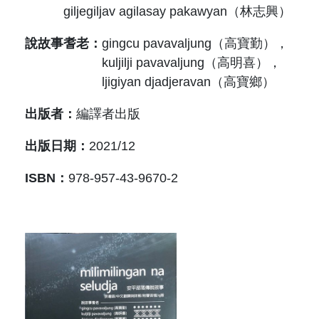
原住民族文獻會設置要點
網站訊息
giljegiljav agilasay pakawyan（林志興）
出版品專區
委員介紹
說故事耆老：
gingcu pavavaljung（高寶勤），
徵稿訊息
本會出版品列表
文獻電子期刊
kuljilji pavavaljung（高明喜），
歷次會議記錄
ljigiyan djadjeravan（高寶鄉）
與國史館共同出版品介紹
本期內容
相關連結
出版者：
編譯者出版
出版品查詢
歷史期刊
出版日期：
2021/12
訂閱電子報
ISBN：
978-957-43-9670-2
徵稿說明
期刊查詢