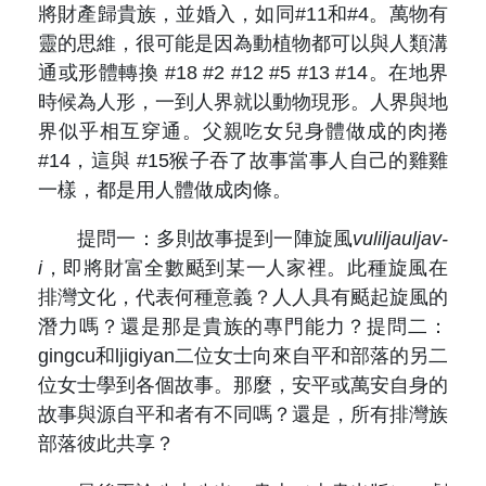
將財產歸貴族，並婚入，如同#11和#4。萬物有
靈的思維，很可能是因為動植物都可以與人類溝
通或形體轉換 #18 #2 #12 #5 #13 #14。在地界
時候為人形，一到人界就以動物現形。人界與地
界似乎相互穿通。父親吃女兒身體做成的肉捲
#14，這與 #15猴子吞了故事當事人自己的雞雞
一樣，都是用人體做成肉條。
提問一：多則故事提到一陣旋風
vuliljauljav-
i
，即將財富全數颳到某一人家裡。此種旋風在
排灣文化，代表何種意義？人人具有颳起旋風的
潛力嗎？還是那是貴族的專門能力？提問二：
gingcu和ljigiyan二位女士向來自平和部落的另二
位女士學到各個故事。那麼，安平或萬安自身的
故事與源自平和者有不同嗎？還是，所有排灣族
部落彼此共享？