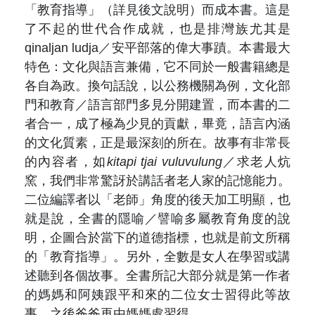
「教育指導」（詳見後文說明）而成本書。這是
了不起的世代合作成就，也是排灣族尤其是
qinaljan ludja／安平部落的偉大事蹟。本書最大
特色：文化與語言兼備，它不同於一般書籍總是
各自為政。換句話說，以公務機關為例，文化部
門和教育／語言部門多見分開建置，而本書的二
者合一，成了極為少見的貢獻，畢竟，語言內涵
的文化質素，正是最深刻的所在。故事有非常長
的內容者，如
kitapi tjai vuluvulung
／求老人炕
窯，我們非常驚訝於講話者老人家的記憶能力。
二位編譯者以「老師」角度的後天加工明顯，也
就是說，全書的隱喻／譬喻多屬教育角度的說
明，企圖合於當下的道德指標，也就是前文所稱
的「教育指導」。另外，全數是女人在學習或講
述聽到各個故事。全書所記大部分就是第一作者
的媽媽和阿姨跟平和來的二位女士習得此等故
事，之後爸爸再由媽媽處習得。