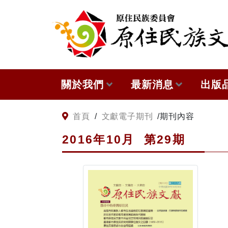
:::
跳到主要內容
關於我們
最新消息
出版
關於原住民族文獻會
網站訊息
本會
:::
首頁
/
文獻電子期刊
/
期刊內容
2016年10
月
第
29
期
原住民族文獻會設置要點
徵稿訊息
與國
委員介紹
出版
歷次會議記錄