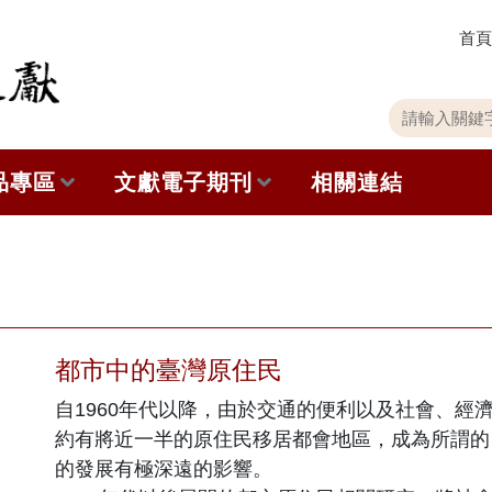
首頁
關
請
鍵
輸
字
入
品專區
文獻電子期刊
相關連結
搜
關
尋
鍵
字
出版品列表
本期內容
史館共同出版品介紹
歷史期刊
品查詢
訂閱電子報
都市中的臺灣原住民
自1960年代以降，由於交通的便利以及社會、經
徵稿說明
約有將近一半的原住民移居都會地區，成為所謂的
期刊查詢
的發展有極深遠的影響。