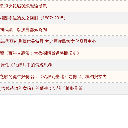
呈現之視域與認識論反思
關學位論文之回顧（1987~2015）
間延續：以溪洲部落為例
民當代藝術典藏作品特展 文／原住民族文化發展中心
讀《百年立霧溪：太魯閣橫貫道路開拓史》
：原住民紀錄片中的傳統思考
之歌的誕生與傳唱：〈流浪到臺北〉之傳唱、填詞與接力
Yan〉（含苞待放的女孩）的催生：訪談「檳榔兄弟」