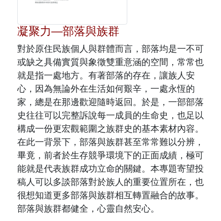
原住民族文獻會設置要點
網站訊息
出版品專區
委員介紹
凝聚力—部落與族群
徵稿訊息
本會出版品列表
文獻電子期刊
對於原住民族個人與群體而言，部落均是一不可
歷次會議記錄
或缺之具備實質與象徵雙重意涵的空間，常常也
與國史館共同出版品介紹
本期內容
相關連結
就是指一處地方。有著部落的存在，讓族人安
出版品查詢
心，因為無論外在生活如何艱辛，一處永恆的
歷史期刊
家，總是在那邊歡迎隨時返回。於是，一部部落
史往往可以完整訴說每一成員的生命史，也足以
訂閱電子報
構成一份更宏觀範圍之族群史的基本素材內容。
在此一背景下，部落與族群甚至常常難以分辨，
徵稿說明
畢竟，前者於生存競爭環境下的正面成績，極可
能就是代表族群成功立命的關鍵。本專題寄望投
期刊查詢
稿人可以多談部落對於族人的重要位置所在，也
很想知道更多部落與族群相互轉置融合的故事。
部落與族群都健全，心靈自然安心。