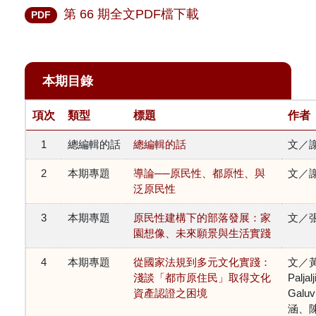
第 66 期全文PDF檔下載
PDF
本期目錄
項次
類型
標題
作者
1
總編輯的話
總編輯的話
文／
2
本期專題
導論──原民性、都原性、與
文／
泛原民性
3
本期專題
原民性建構下的部落發展：家
文／
園想像、未來願景與生活實踐
4
本期專題
從國家法規到多元文化實踐：
文／
淺談「都市原住民」取得文化
Paljal
資產認證之困境
Gal
涵、