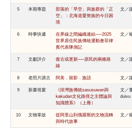
5
本期專題
部落的「早空」與族群的「正
文／
空」：北海道愛努族的今日困
境
6
時事快遞
在界線之間編織連結──2025
文／
世界原住民族傳統運動會菲律
賓代表隊側記
7
文獻評介
復古或更新──原民的兩條路
文／
線
8
老照片講古
阿美．留影．族語
文／
9
新書視窗
《排灣族傳統sasusuwan與
文／董
kakudan文化路徑之主體論與
duivu
知識體系》（上冊）
10
文物掌故
從阿里山到俄羅斯的文物流轉
文／
與時代故事