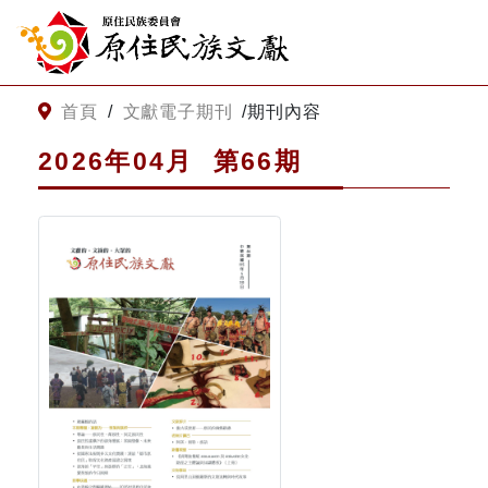
:::
跳到主要內容
網站導覽
:::
首頁
/
文獻電子期刊
/
期刊內容
2026年04
月
第
66
期
客服諮詢
關
請
鍵
輸
字
入
搜
關
尋
鍵
字
關於我們
關於原住民族文獻會
最新消息