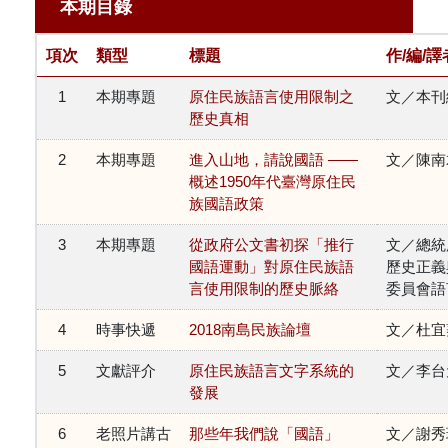
本期目錄
項次
類型
標題
作/編/譯
1
本期專題
原住民族語言使用限制之
文／本刊
歷史真相
2
本期專題
進入山地，請說國語 ——
文／陳南
概述1950年代臺灣原住民
族國語政策
3
本期專題
從政府公文書初探「推行
文／總統
國語運動」對原住民族語
歷史正義
言使用限制的歷史脈絡
委員會語
4
時事快遞
2018南島民族論壇
文／杜宜
5
文獻評介
原住民族語言文字系統的
文／李台
發展
6
老照片講古
那些年我們說「國語」
文／謝秀