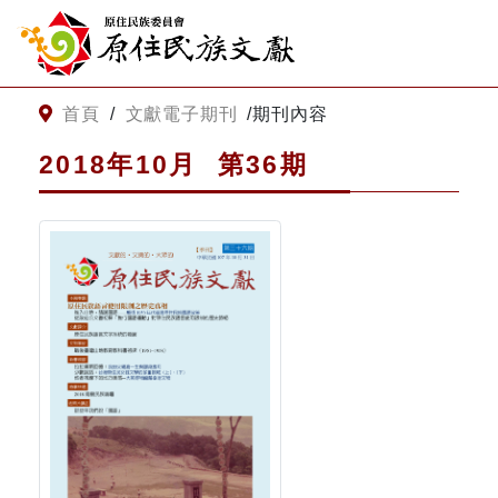
:::
跳到主要內容
網站導覽
:::
首頁
/
文獻電子期刊
/
期刊內容
2018年10
月
第
36
期
客服諮詢
關
請
鍵
輸
字
入
搜
關
尋
鍵
字
關於我們
關於原住民族文獻會
最新消息