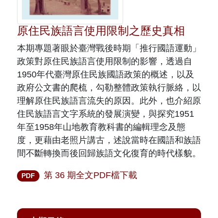
原住民族文獻會設置要點
網站訊息
出版品專區
委員介紹
原住民族語言使用限制之歷史真相
徵稿訊息
本會出版品列表
文獻電子期刊
本期專題著眼於臺灣戰後時期「推行國語運動」
歷次會議記錄
政策對原住民族語言使用限制的影響，透過自
與國史館共同出版品介紹
本期內容
相關連結
1950年代臺灣原住民族國語政策的概述，以及
出版品查詢
政府公文書的爬梳，勾勒整體政策執行脈絡，以
歷史期刊
理解原住民族語言流失的原因。此外，也介紹原
住民族語言文字系統的發展演變，與探究1951
訂閱電子報
年至1958年山地教育教科書的編輯理念及態
度，更藉由老照片講古，述說當時在國語和族語
徵稿說明
間不斷轉換而後回歸族語文化復育的時代樣貌。
期刊查詢
第 36 期全文PDF檔下載
PDF