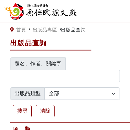
:::
跳到主要內容
網站導覽
:::
首頁
/
出版品專區
/
出版品查詢
出版品查詢
客服諮詢
題名、作者、關鍵字
關
請
鍵
輸
字
入
搜
關
尋
鍵
出版品類型
字
關於我們
清除
關於原住民族文獻會
最新消息
項
類