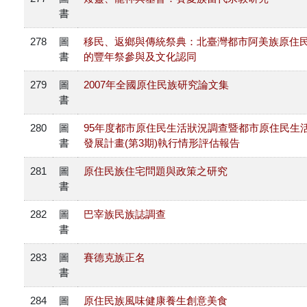
書
278
圖
移民、返鄉與傳統祭典：北臺灣都市阿美族原住
書
的豐年祭參與及文化認同
279
圖
2007年全國原住民族研究論文集
書
280
圖
95年度都市原住民生活狀況調查暨都市原住民生
書
發展計畫(第3期)執行情形評估報告
281
圖
原住民族住宅問題與政策之研究
書
282
圖
巴宰族民族誌調查
書
283
圖
賽德克族正名
書
284
圖
原住民族風味健康養生創意美食