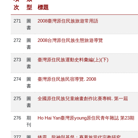
原住民族文獻會設置要點
網站訊息
出版品專區
次
型
標題
委員介紹
徵稿訊息
271
圖
2008臺灣原住民族旅遊常用語
本會出版品列表
文獻電子期刊
書
歷次會議記錄
與國史館共同出版品介紹
272
圖
2008台灣原住民族生態旅遊導覽
本期內容
相關連結
書
出版品查詢
歷史期刊
273
圖
臺灣原住民族運動史料彙編(上)(下)
書
訂閱電子報
274
圖
臺灣原住民族民宿導覽. 2008
書
徵稿說明
275
圖
全國原住民族兒童繪畫創作比賽專輯. 第一屆
期刊查詢
書
276
期
Ho Hai Yan臺灣原young原住民青年雜誌 第23期
刊
277
圖
矮靈、龍神與基督：賽夏族當代宗教研究