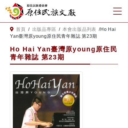
:::
跳到主要內容
網站導覽
:::
首頁
/
出版品專區
/
本會出版品列表
/
Ho Hai
Yan臺灣原young原住民青年雜誌 第23期
客服諮詢
Ho Hai Yan臺灣原young原住民
青年雜誌 第23期
關
請
鍵
輸
字
入
搜
關
尋
鍵
字
關於我們
關於原住民族文獻會
最新消息