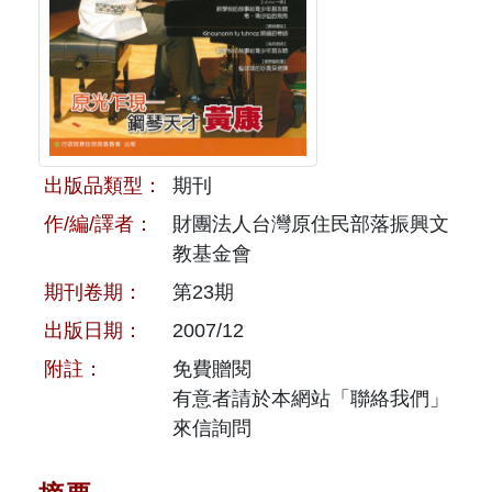
原住民族文獻會設置要點
網站訊息
出版品專區
委員介紹
徵稿訊息
本會出版品列表
文獻電子期刊
歷次會議記錄
與國史館共同出版品介紹
本期內容
相關連結
出版品類型：
期刊
出版品查詢
歷史期刊
作/編/譯者：
財團法人台灣原住民部落振興文
教基金會
訂閱電子報
期刊卷期：
第23期
徵稿說明
出版日期：
2007/12
附註：
免費贈閱
期刊查詢
有意者請於本網站「聯絡我們」
來信詢問