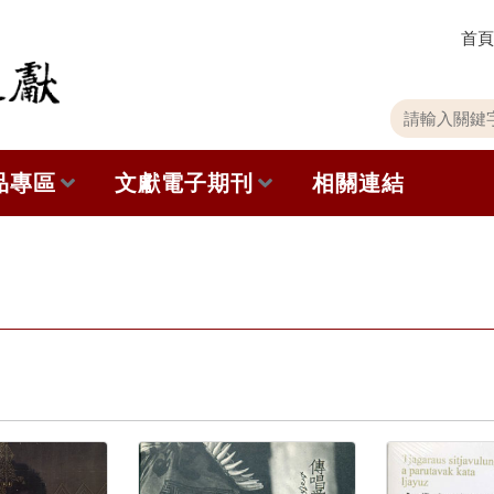
首頁
關
請
鍵
輸
字
入
品專區
文獻電子期刊
相關連結
搜
關
尋
鍵
字
出版品列表
本期內容
史館共同出版品介紹
歷史期刊
品查詢
訂閱電子報
徵稿說明
期刊查詢