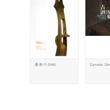
遷‧牽‧千-DAKi
Zama