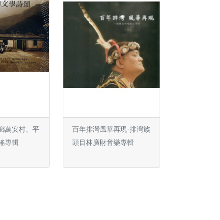
武鄉萬安村、平
百年排灣風華再現-排灣族
謠專輯
頭目林廣財音樂專輯