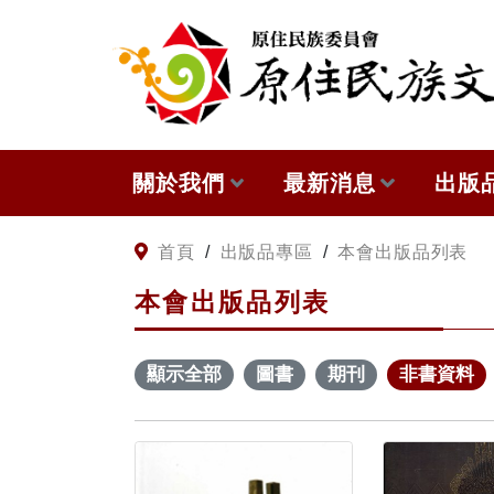
:::
跳到主要內容
關於我們
最新消息
出版
關於原住民族文獻會
網站訊息
本會
:::
首頁
/
出版品專區
/
本會出版品列表
本會出版品列表
原住民族文獻會設置要點
徵稿訊息
與國
委員介紹
出版
顯示全部
圖書
期刊
非書資料
歷次會議記錄