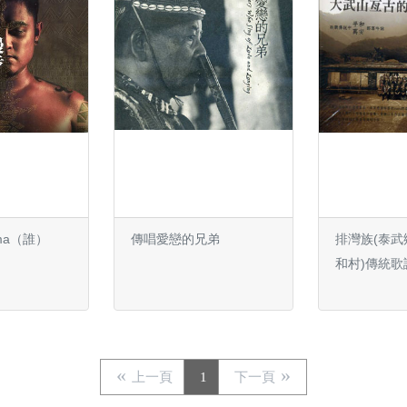
ke. Dima（誰）
傳唱愛戀的兄弟
排灣族(泰
和村)傳統歌
上一頁
1
下一頁