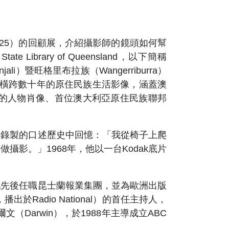
-2025）的回顧展，介紹攝影師的鏡頭如何幫
ibrary of Queensland，以下簡稱
暨旺格里布拉族（Wangerriburra）
片拍攝、橫跨數十年的原住民族生活影像，涵蓋澳
 Dingo的人物肖像、首位澳大利亞原住民族聯邦
為其錄製的口述歷史中回憶：「我從椅子上爬
影。」1968年，他以一台Kodak底片
，他先後任職昆士蘭報業集團，並為歐洲出版
，播出於Radio National）的首任主持人，
arwin），於1988年主導成立ABC