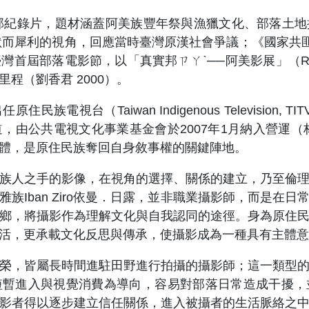
部紀錄片，題材涵蓋阿美族豐年祭與漁獵文化、部落土地
默而犀利的視角，回應當時臺灣原漢社會爭議；《國家共匪
電影節，以「真實邦ㄗㄚˋ──阿美影展」（Real Pangca
程（劉香君 2000）。
（Taiwan Indigenous Television, T
公共電視文化事業基金會於2007年1月納入營運（林俞沛 
體，是原住民族奪回自身敘事權的關鍵陣地。
人之手的影像，在視角的選擇、關係的建立，乃至倫理
族Iban Ziro依曼．日露，並非職業攝影師，而是在
鄉，將攝影作為理解文化與自我認同的途徑。身為原住
活，更承載文化反思與傳承，使攝影成為一種具有主體意識
，皆屬長時間進駐田野進行拍攝的攝影師；這一類型的
短暫進入與視覺消費為導向，容易對部落日常造成干擾，
影者得以逐步建立信任關係，進入被攝者的生活脈絡之