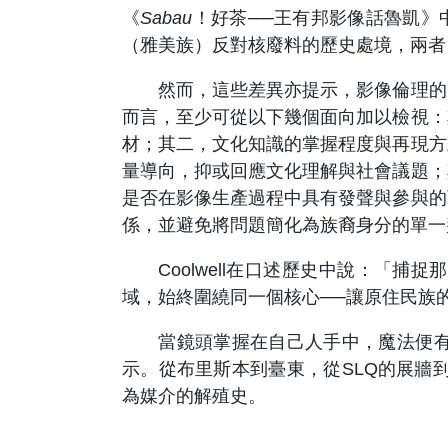
《
Sabau
！好茶──王有邦影像話魯凱》中
（雅美族）反對核廢料的歷史處境，兩者
然而，這些差異亦提示，影像倫理的判
而言，至少可從以下幾個面向加以檢視：
材；其二，文化知識的掌握程度與再現方
量導向，抑或回應文化理解與社會議題；
是否在影像生產過程中具有發聲與參與的
係，並避免將問題簡化為族裔身分的單一
Coolwell在口述歷史中說：「捕
域，始終圍繞同一個核心──讓原住民族
當鏡頭掌握在自己人手中，魔法便有了
示。從布里斯本到臺東，從SLQ的展牆
為媒介的解殖史。