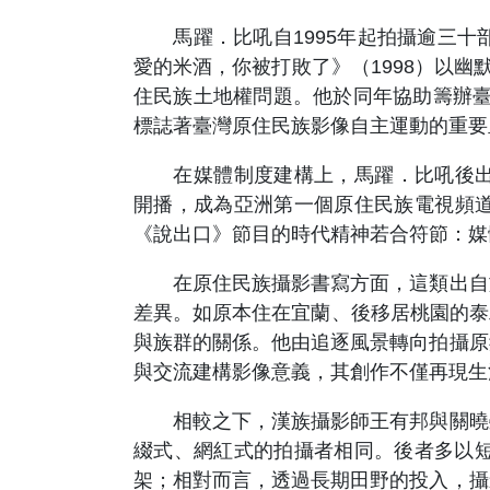
馬躍．比吼自1995年起拍攝逾三十
愛的米酒，你被打敗了》（1998）以幽
住民族土地權問題。他於同年協助籌辦臺灣首屆部落
標誌著臺灣原住民族影像自主運動的重要里
在媒體制度建構上，馬躍．比吼後出任原住民族電視台
開播，成為亞洲第一個原住民族電視頻道，由
《說出口》節目的時代精神若合符節：媒
在原住民族攝影書寫方面，這類出自族
差異。如原本住在宜蘭、後移居桃園的泰雅
與族群的關係。他由追逐風景轉向拍攝原
與交流建構影像意義，其創作不僅再現生
相較之下，漢族攝影師王有邦與關曉榮
綴式、網紅式的拍攝者相同。後者多以
架；相對而言，透過長期田野的投入，攝