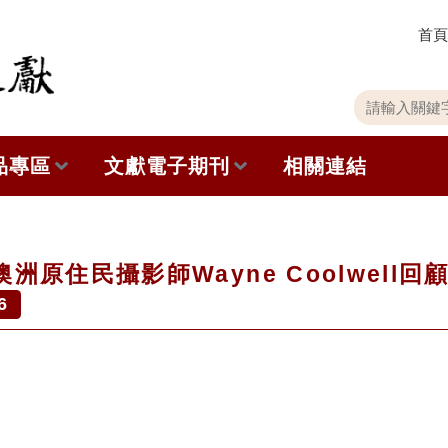
首頁
關
請
鍵
輸
字
入
品專區
文獻電子期刊
相關連結
搜
關
尋
鍵
字
出版品列表
本期內容
洲原住民攝影師Wayne Coolwell
史館共同出版品介紹
歷史期刊
6
品查詢
訂閱電子報
徵稿說明
期刊查詢