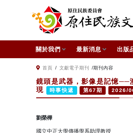
:::
跳到主要內容
關於我們
最新消息
出版
關於原住民族文獻會
網站訊息
本會
:::
首頁
/
文獻電子期刊
/
期刊內容
鏡頭是武器，影像是記憶──澳
原住民族文獻會設置要點
徵稿訊息
與國
現
時事快遞
第
67
期
2026/0
委員介紹
出版
歷次會議記錄
劉榮樺
國立中正大學傳播學系助理教授