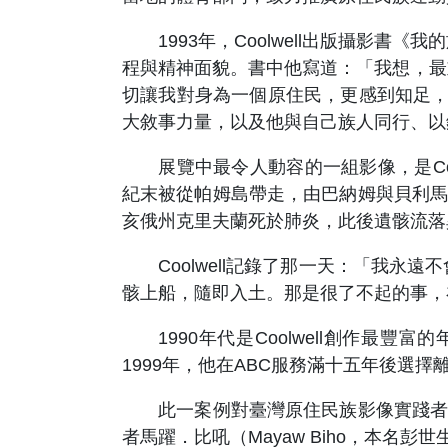
1993年，Coolwell出版攝影書《我
程與精神面貌。書中他寫道：「我想，最
切讓我對身為一個原住民，更感到知足，更感到
大敘事力量，以及他與自己族人同行、以鏡頭
展覽中最令人動容的一組影像，是Coolwe
紀末被從帕姆島帶走，由巴納姆與貝利馬戲團（
亥俄州克里夫蘭死於肺炎，此後遺骸流落
Coolwell記錄了那一天：「我永
骸上船，隨即入土。那是很了不起的事，在
1990年代是Coolwell創作最
1999年，他在ABC服務滿十五年後選
此一案例對臺灣原住民族影像實踐者有強烈
者馬躍．比吼（Mayaw Biho，本名