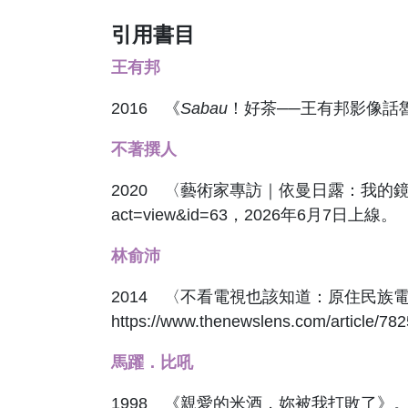
引用書目
王有邦
2016 《
Sabau
！好茶──王有邦影像話
不著撰人
2020 〈藝術家專訪｜依曼日露：我的鏡頭，將會永
act=view&id=63，2026年6月7日上線。
林俞沛
2014 〈不看電視也該知道：原住民族電視
https://www.thenewslens.com/artic
馬躍．比吼
1998 《親愛的米酒，妳被我打敗了