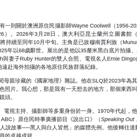
一則關於澳洲原住民攝影師Wayne Coolwell（1956
。2026年3月28日，澳大利亞昆士蘭州立圖書館（State L
續至同年10月中旬。主角是已故穆南賈利族（Mununjali）
，他於2025年以68歲辭世。展出的是他以35釐米黑白底
ch與妻子Ruby Hunter的雙人合照、電視名人Ernie
像，以及他遠赴海外拍攝的各地原住民族群落紀錄。
翻閱母親珍藏的《國家地理》雜誌。他在SLQ於2023年
照片。我心想，那是我有一天想去的地方，那個東西叫做攝
鏡頭。
員、電視主持、攝影師等多重身份於一身。1970年代起
（ABC）原住民時事廣播節目《說出口》（
Speaking Out
說故事──黑人與白人皆然」的媒體先例。他後轉往達爾文（D
員的卓越成就。