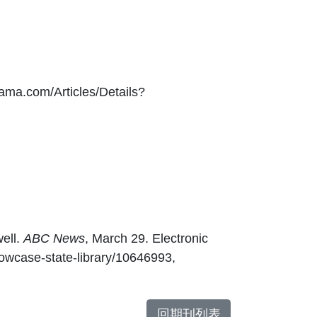
/Articles/Details?
ell.
ABC News
, March 29. Electronic
owcase-state-library/10646993,
回期刊列表