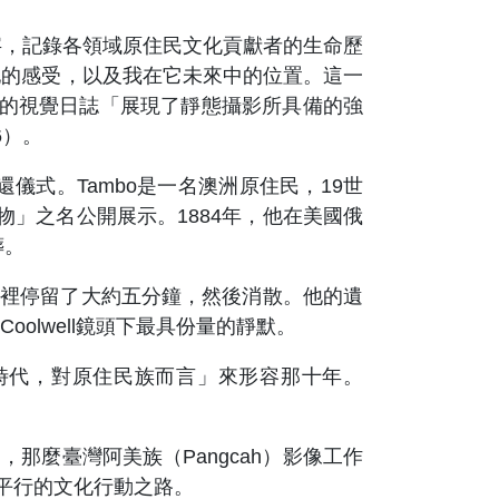
字，記錄各領域原住民文化貢獻者的生命歷
地的感受，以及我在它未來中的位置。這一
well的視覺日誌「展現了靜態攝影所具備的強
6）。
歸還儀式。Tambo是一名澳洲原住民，19世
人異物」之名公開展示。1884年，他在美國俄
葬。
那裡停留了大約五分鐘，然後消散。他的遺
lwell鏡頭下最具份量的靜默。
的時代，對原住民族而言」來形容那十年。
那麼臺灣阿美族（Pangcah）影像工作
乎平行的文化行動之路。