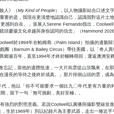
的族人》（
My Kind of People
），以人物攝影結合口述文
重要的是，我現在更清楚地認識自己，認識我對這片土
自在。」策展人Serene Fernando指出，Cool
慶揚文化卓越與身份認同的信念」（Hammond 202
ll於1994年在帕姆島（Palm Island）拍攝的遺骸
Barnum & Bailey Circus）帶往美國，以「奇
異鄉逾百年，直至1994年才終於輾轉尋回，運返澳洲安
遠不會忘記，當他的遺體抵達，一大片烏雲從山頂飄來，在
漫長的等待之後終於成真。」那片徘徊山頭的雲，成為Coo
豐富的年代，他以「你不可能要求一個比九〇年代更有力量
擇離開，留下一句「無可挑剔，美好至極」。
的對照意義。若說Coolwell以廣播與攝影雙線並進，
彭世生，生於1969年）則以紀錄片為主要武器，走出一條近