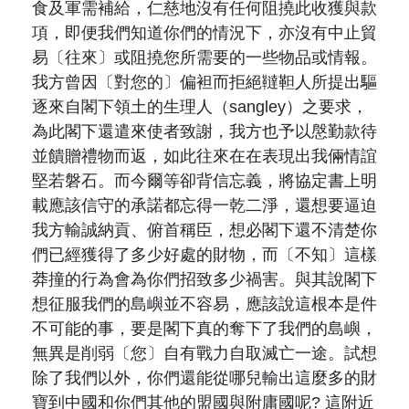
食及軍需補給，仁慈地沒有任何阻撓此收獲與款
項，即便我們知道你們的情況下，亦沒有中止貿
易〔往來〕或阻撓您所需要的一些物品或情報。
我方曾因〔對您的〕偏袒而拒絕韃靼人所提出驅
逐來自閣下領土的生理人（
sangley
）之要求，
為此閣下還遣來使者致謝，我方也予以慇勤款待
並饋贈禮物而返，如此往來在在表現出我倆情誼
堅若磐石。而今爾等卻背信忘義，將協定書上明
載應該信守的承諾都忘得一乾二淨，還想要逼迫
我方輸誠納貢、俯首稱臣，想必閣下還不清楚你
們已經獲得了多少好處的財物，而〔不知〕這樣
莽撞的行為會為你們招致多少禍害。與其說閣下
想征服我們的島嶼並不容易，應該說這根本是件
不可能的事，要是閣下真的奪下了我們的島嶼，
無異是削弱〔您〕自有戰力自取滅亡一途。試想
除了我們以外，你們還能從哪兒輸出這麼多的財
寶到中國和你們其他的盟國與附庸國呢
?
這附近