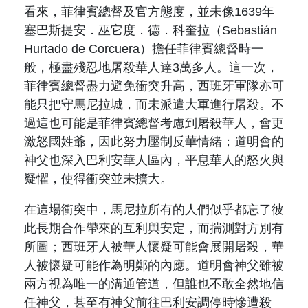
看來，菲律賓總督及官方態度，並未像
1639
年
塞巴斯提安．巫它度．德．科奎拉（
Sebasti
á
n
Hurtado de Corcuera
）擔任菲律賓總督時一
般，極盡殘忍地屠殺華人達
3
萬多人。這一次，
菲律賓總督盡力避免衝突升高，西班牙軍隊亦可
能只把守馬尼拉城，而未派遣大軍進行屠殺。不
過這也可能是菲律賓總督考慮到屠殺華人，會更
激怒國姓爺，因此努力壓制反華情緒；道明會的
神父也深入巴利安華人區內，平息華人的怒火與
疑懼，使得衝突並未擴大。
在這場衝突中，馬尼拉所有的人們似乎都忘了彼
此長期合作帶來的互利與安定，而揣測對方別有
所圖；西班牙人被華人懷疑可能會展開屠殺，華
人被懷疑可能作為明鄭的內應。道明會神父雖被
兩方視為唯一的溝通管道，但誰也不敢全然地信
任神父，甚至有神父前往巴利安調停時慘遭殺