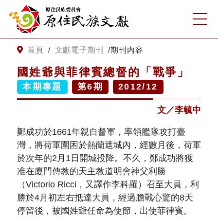
:::
跳到主要內容
網站導覽
:::
首頁
/
文獻電子期刊
/
期刊內容
國姓爺與菲律賓總督的「戰爭」
客服諮詢
本期專題
第
6
期
2012/12
文／李毓中
關
請
鍵
輸
字
入
鄭成功於
1661
年親自督軍，率領艦隊攻打臺
搜
關
灣，將荷軍圍困於熱蘭遮城內，經數月後，荷軍
尋
鍵
於次年的
2
月
1
日開城投降。不久，鄭成功將獲
字
關於我們
准在廈門傳教的天主教道明會神父
利勝
（
Victorio Ricci
，又譯作李科羅
）召至大員，
利
關於原住民族文獻會
勝
於
4
月初左右抵達大員，經過膽戰心驚的
8
天
最新消息
停留後，被國姓爺任命為使節，出使菲律賓。