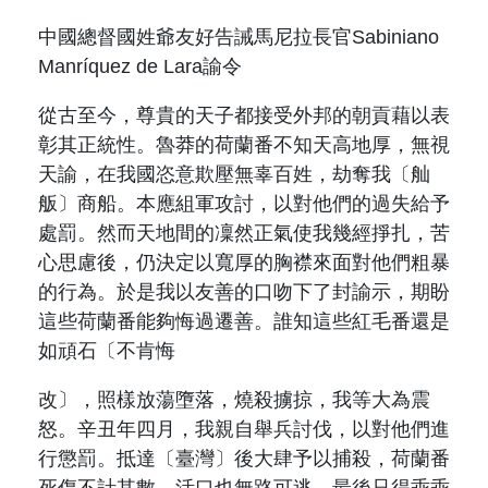
中國總督國姓爺友好告誡馬尼拉長官
Sabiniano
Manríquez de Lara
諭令
從古至今，尊貴的天子都接受外邦的朝貢藉以表
彰其正統性。魯莽的荷蘭番不知天高地厚，無視
天諭，在我國恣意欺壓無辜百姓，劫奪我〔舢
舨〕商船。本應組軍攻討，以對他們的過失給予
處罰。然而天地間的凜然正氣使我幾經掙扎，苦
心思慮後，仍決定以寬厚的胸襟來面對他們粗暴
的行為。於是我以友善的口吻下了封諭示，期盼
這些荷蘭番能夠悔過遷善。誰知這些紅毛番還是
如頑石〔不肯悔
改〕，照樣放蕩墮落，燒殺擄掠，我等大為震
怒。辛丑年四月，我親自舉兵討伐，以對他們進
行懲罰。抵達〔臺灣〕後大肆予以捕殺，荷蘭番