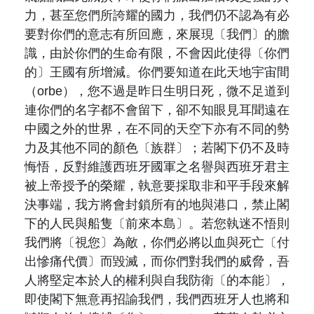
力，甚至您們所誇耀的國力，我們仍不認為有必
要對你們的意志有所回應，來展現〔我們〕的膽
識，由於你們的生命有限，不會因此使得〔你們
的〕王國有所增減。你們要知道在此天地宇宙間
（
orbe
），您不過是昨日生明日死，微不足道到
連你們的名字都不會留下，卻不知眼見耳聞遠在
中國之外的世界，在不同的天空下亦有不同的勢
力及其他不同的顏色〔族群〕；若閣下仍不及時
悔悟，反對維護西班牙國軍之名譽與西班牙君主
被上帝授予的榮耀，執意要採取非和平手段來
解
決
事端，我方將會封鎖所有的地與港口，禁止閣
下的人民與船隻〔前來本島〕。若您執迷不悟則
我們將〔視您〕為敵，你們必將以血與死亡〔付
出慘痛代價〕而毀滅，而你們對我們的威脅，吾
人將堅定本於人的權利與自我防衛〔的本能〕，
即使閣下無意再招諭我們，我們西班牙
人也將和