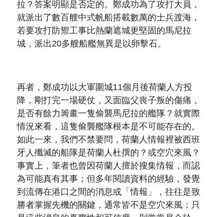
拉？答案明顯是否定的。鄭成功為了攻打大員，
就派出了數百艘中式帆船搭載數萬的士兵渡海，
若要攻打防禦工事比熱蘭遮城更堅固的馬尼拉
城，派出
20
多艘船艦無異是以卵擊石。
再者，鄭
成功以
大軍圍城
11
個月後荷蘭人方投
降，剛打完一場硬仗，又面臨父喪子叛的傷痛，
是否有餘力籌畫一隻偷襲馬尼拉的艦隊？就實際
情況來看，這隻偷襲艦隊根本是不可能存在的。
如此一來，我們不禁要問，荷蘭人情報裡被西班
牙人殲滅的船隊是荷蘭人杜撰的？或空穴來風？
事實上，筆者也曾因荷蘭人擅於搜集情報，而認
為可能真有其事；但多年閱讀資料的經驗，發覺
到流傳在港口之間的消息或「情報」，往往是致
勝者掌握先機的關鍵，通常皆不是空穴來風；只