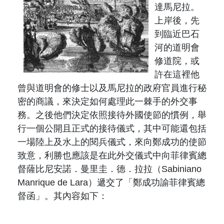
達馬尼拉。
上岸後，先
到臨近巴石
河的道明會
修道院，或
許在這裡他
曾與道明會
的修士以及馬尼拉的政府官員進行秘
密的商議，來決定如何處理此一棘手的外交事
務。
之後他們決定依照接待外國使節的慣例，舉
行一個公開且正式的接待儀式，其中可能還包括
一場陸上及水上的閱兵儀式，來向鄭
成功
的使節
致意，
利勝
也應該是在此外交儀式中向菲律賓總
督薩比尼安諾．曼里圭．德．拉拉（
Sabiniano
Manrique de Lara
）遞交了「鄭成功諭菲律賓總
督函」。其內容如下：