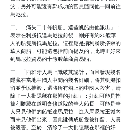
父，另外可能還有鄭
成功
的官員隨同他一同前往
馬尼拉。
二、「痛失二十條帆船。這些帆船由他派出」：
表示在
利勝
抵達馬尼拉前後，剛好有約
20
艘華
人的船隻航抵馬尼拉。這裡應是指
利勝
所搭乘的
華人商船，可能還包括前面提及的，此時正好來
到馬尼拉貿易的十餘艘華商貿易船。
三、「西班牙人馬上識破其詭計，而且發現幾名
隱藏在當地中國人中間的幾名奸細，將其帆船扣
留並予以摧毀，還將所有船上的中國人殺害，清
除了一大批隱藏在那裡的奸細」：奸細可能是指
被
利勝
藏在道明會修道院的華人船長。可能是華
人
只
見他們的船抵達馬尼拉，進入馬尼拉王城內
而未見他們出來，因此
訛
傳成船隻被扣留、人員
被殺害。至於「清除了一大批隱藏在那裡的奸