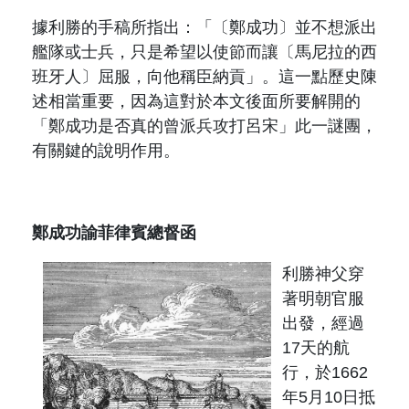
原住民族文獻會設置要點
網站訊息
出版品專區
據
利勝
的手稿所指出：「〔鄭成功〕並不想派出
委員介紹
艦隊或士兵，只是希望以使節而讓〔馬尼拉的西
徵稿訊息
本會出版品列表
文獻電子期刊
班牙人〕屈服，向他稱臣納貢」。這一點歷史陳
歷次會議記錄
述相當重要，因為這對於本文後面所要解開的
與國史館共同出版品介紹
本期內容
「鄭成功是否真的曾派兵攻打呂宋」此一謎團，
相關連結
有關鍵的說明作用。
出版品查詢
歷史期刊
訂閱電子報
鄭成功諭菲律賓總督函
徵稿說明
利勝
神父穿
著明朝官服
期刊查詢
出發，經過
17
天的航
行，於
1662
年
5
月
10
日抵