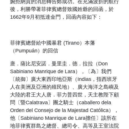
婉拒納貢的消息轉告鄭成功。在充滿波折的航行
後，
利勝
帶著菲律賓總督致國姓爺的回函，於
1662
年
9
月初抵達金門，回函內容如下：
菲律賓總督給中國
暴君
(Tirano
）
本藩
（
Pumpuán
）
的回信
唐．薩比尼安諾．曼里圭．德．拉拉（
Don
Sabiniano Manrique de Lara
），〔為〕我們
〔統御〕廣大東西印地亞斯（
Indias
，指西班牙
人在美洲及亞洲的殖民地
）、廣大海洋之島嶼及
大陸的君王大人唐．菲力普四世，天主教陛下顧
問〔暨
Calatrava
〕團之騎士（
caballero dela
Orden del Consejo de la Majestad Cat
ó
lica
），
他〔
Sabiniano Manrique de Lara
擔任〕該所在
地菲律賓群島之總督、總司令、高等及王室法院