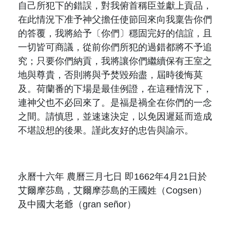
自己所犯下的錯誤，對我俯首稱臣並獻上貢品，
在此情況下准予神父擔任使節回來向我稟告你們
的答覆，我將給予〔你們〕穩固完好的信誼，且
一切皆可商議，從前你們所犯的過錯都將不予追
究；只要你們納貢，我將讓你們繼續保有王室之
地與尊貴，否則將與予焚毀殆盡，屆時後悔莫
及。荷蘭番的下場是最佳例證，在這種情況下，
連神父也不必回來了。是福是禍全在你們的一念
之間。請慎思，並速速決定，以免因遲延而造成
不堪設想的後果。謹此友好的忠告與諭示。
永曆十六年 農曆三月七日 即
1662
年
4
月
21
日於
艾爾摩莎島，艾爾摩莎島的王國姓（
Cogsen
）
及中國大老爺（
gran señor
）