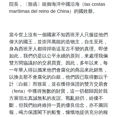
院長，〔致函〕統御海洋中國沿海（
las costas
mar
í
timas del reino de China
）的國姓爺。
當今世上沒有一個國家不知西班牙人只服從他們
偉大的國王，並崇拜萬能的造物主，自生至死，
身為西班牙人都得捍衛這亙古不變的真理。即便
如此，我們仍是以公平永續的原則，來處理我倆
雙方間協議好的交易買賣。因此，多年以來，每
一年
華
人得以攜來他們會腐化的商品來此銷售，
以換去那不會腐化的白銀，他們因已取得數以千
計〔白銀〕而致富，並在獲得保證的雙方交易會
（
feria
）中獲得無數的財寶，這一切都歸因於我
方展現出真誠無私的友誼。戰亂頻仍，紛擾不
斷，但我們始終維持一貫的優良信念，亦不圖回
報，竭力保護閣下的船隻，慷慨地提供充分的糧