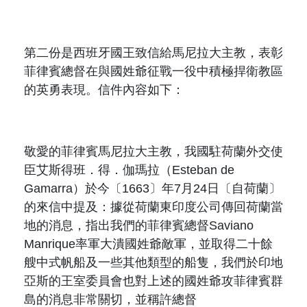
第二份是西班牙國王致信給馬尼拉大主教，表彰
菲律賓總督在與國姓爺征戰一役中積極捍衛教區
的英勇表現。信件內容如下：
敬愛的菲律賓馬尼拉大主教，我國駐荷蘭外交使
臣艾斯得班．得．伽瑪拉（
Esteban de
Gamarra
）於今〔
1663
〕年
7
月
24
日〔自荷蘭〕
的來信中提及：據從荷蘭東印度公司傳回荷蘭當
地的消息，指出我們的菲律賓總督
Saviano
Manrique
率軍大潰國姓爺敵軍，並取得二十餘
艘中式帆船及一些其他類型的船隻，我們於印地
亞斯的王室委員會也對上述的國姓爺攻菲律賓群
島的消息非常關切，並稱許總督