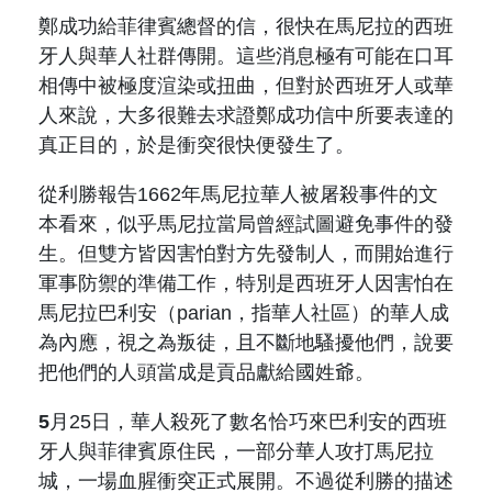
鄭成功給菲律賓總督的信，很快在馬尼拉的西班
牙人與華人社群傳開。這些消息極有可能在口耳
相傳中被極度渲染或扭曲，但對於西班牙人或華
人來說，大多很難去求證鄭成功信中所要表達的
真正目的，於是衝突很快便發生了。
從
利勝
報告
1662
年馬尼拉華人被屠殺事件的文
本看來，似乎馬尼拉當局曾經試圖避免事件的發
生。但雙方皆因害怕對方先發制人，而開始進行
軍事防禦的準備工作，特別是西班牙人因害怕在
馬尼拉巴利安（
parian
，指華人社區）的華人成
為內應，視之為叛徒，且不斷地騷擾他們，說要
把他們的人頭當成是貢品獻給國姓爺。
5
月
25
日，華人殺死了數名恰巧來巴利安的西班
牙人與菲律賓原住民，一部分華人攻打馬尼拉
城，一場血腥衝突正式展開。不過從
利勝
的描述