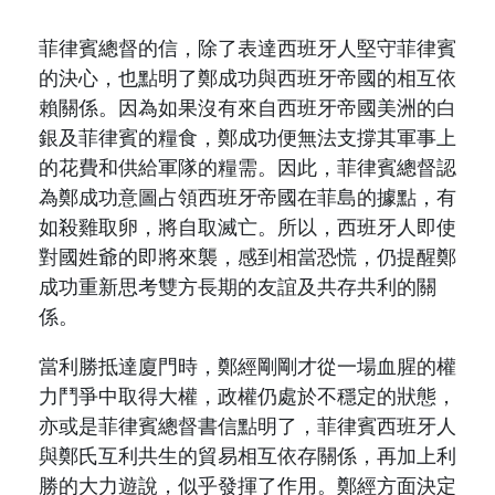
菲律賓總督的信
，
除了表達西班牙人堅守菲律賓
的決心
，
也點明了
鄭成功
與西班牙帝國的相互依
賴關係。因為如果沒有來自西班牙帝國美洲的白
銀及菲律賓的糧食，鄭成功便無法支撐其軍事上
的花費和供給軍隊的糧需。因此，菲律賓總督認
為鄭成功意圖占領西班牙帝國在菲島的據點，有
如殺雞取卵，將自取滅亡。所以，西班牙人即使
對國姓爺的即將來襲，感到相當恐慌，仍提醒鄭
成功重新思考雙方長期的友誼及共存共利的關
係。
當利勝抵達廈門時，鄭經剛剛才從一場血腥的權
力鬥爭中取得大權，政權仍處於不穩定的狀態，
亦或是菲律賓總督書信點明了，菲律賓西班牙人
與鄭氏互利共生的貿易相互依存關係，再加上
利
勝
的大力遊說，似乎發揮了作用。鄭經方面決定