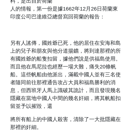
料，是出自於荷蘭
人的情報，第一份是據
1662
年
12
月
26
日荷蘭東
印度公司巴達維亞總督寫回荷蘭的報告：
另有人謠傳，國姓爺已死，他的居住在安海和島
上的兒子和朋友與他分道揚鑣，將到達那裡的所
有國姓爺的船隻扣留，據他們說是供福島使用。
而且他在馬尼拉也經歷一場大難，痛失
20
條帆
船。這些帆船由他派出，滿載中國人並有三名使
者隨同前往那裡通告攻占大員和福島勝利的消
息，但西班牙人馬上識破其詭計，而且發現幾名
隱藏在當地中國人中間的幾名奸細，將其帆船扣
留並予以摧毀，還
將所有船上的中國人殺害，清除了一大批隱藏在
那裡的奸細。