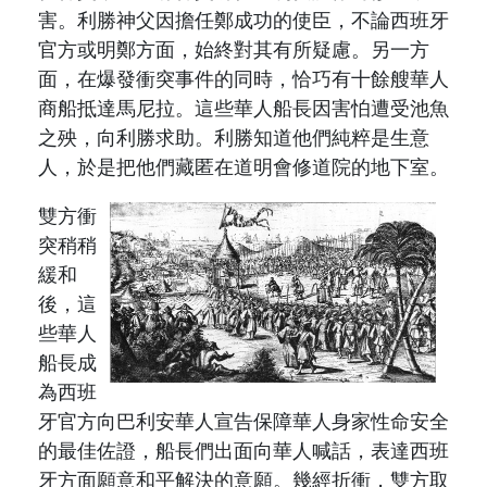
害。
利勝
神父因擔任鄭成功的使臣，不論西班牙
官方
或
明鄭方面，始終對其有所疑慮。另一方
面，在爆發衝突事件的同時，恰巧有十餘艘華人
商船抵達馬尼拉。這些華人船長因害怕遭受池魚
之殃，向
利勝
求助。
利勝
知道他們純粹是生意
人，於是把他們藏匿在道明會修道院的地下室。
雙方衝
突稍稍
緩和
後，這
些華人
船長成
為西班
牙官方向巴利安華人宣告保障華人身家性命安全
的最佳佐證，船長們出面向華人喊話，表達西班
牙方面願意和平解決的意願。幾經折衝，雙方取