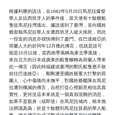
根據
利勝
的說法，在
1662
年
5
月
25
日馬尼拉爆發
華人反抗西班牙人的事件後，當天便有十餘艘船
隻從馬尼拉灣逃出。據說逃到了臺灣，並向國姓
爺面報馬尼拉華人全遭西班牙人縱火燒死，而此
一捏造的消息亦很快傳到了廈門。
在巴達維亞的
荷蘭人大約於同年
12
月獲此傳言，也就是說可
能是
10
月以後，當西南季風轉為東北季風後，
來自北方的日本或廣東的船隻輾轉
為荷蘭人
帶來
此一傳言（因此時福建或臺灣的
鄭氏
船隻應不敢
前往巴達維亞），剛剛遭受國姓爺重大打擊的荷
蘭人，心中傷痛尚未撫平，對國姓爺艦隊在馬尼
拉遭到殲滅的傳言，自然打從心裡願意相信其真
實性，更何況這本來就是一個真假混雜的消息，
如果不是親身（或即使）在馬尼拉城內，根本無
法辨識真偽；於是十餘艘到馬尼拉貿易的華人船