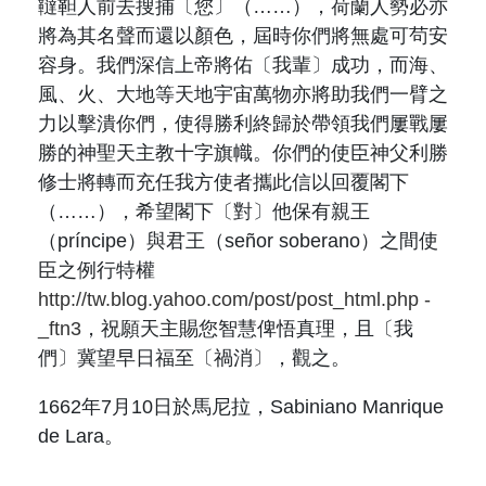
韃靼人前去搜捕〔您〕（……），荷蘭人勢必亦
將為其名聲而還以顏色，屆時你們將無處可茍安
容身。我們深信上帝將佑〔我輩〕成功，而海、
風、火、大地等天地宇宙萬物亦將助我們一臂之
力以擊潰你們，使得勝利終歸於帶領我們屢戰屢
勝的神聖天主教十字旗幟。你們的使臣神父
利勝
修士將轉而充任我方使者攜此信以回覆閣下
（……），希望閣下〔對〕他保有親王
（
pr
í
ncipe
）與君王（
señor soberano
）之間使
臣之例行特權
http://tw.blog.yahoo.com/post/post_html.php -
_ftn3
，祝願天主賜您智慧俾悟真理，且〔我
們〕冀望早日福至〔禍消〕，觀之。
1662
年
7
月
10
日於馬尼拉
，
Sabiniano Manrique
de Lara
。