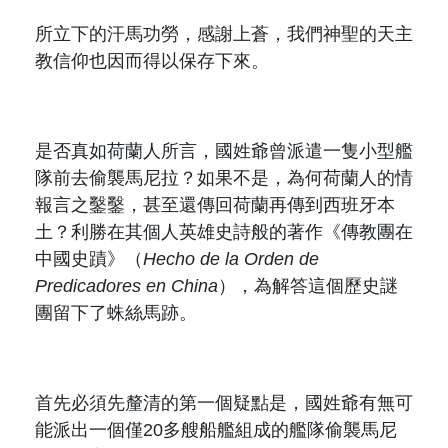
所立下的汗馬功勞，感謝上蒼，我們神聖的天主
教信仰也因而得以保存下來
。
是否真如荷蘭人所言，國姓爺曾派遣一隻小型艦
隊前去偷襲馬尼拉？如果不是，為何荷蘭人的情
報言之鑿鑿，甚至還傳回荷蘭再傳到西班牙本
土？
利勝
在其個人英雄史詩般的著作《傳教團在
中國史蹟》（
Hecho de la Orden de
Predicadores en China
），為解答這個歷史謎
團留下了蛛絲馬跡。
首先必須先釐清的第一個疑點是，國姓爺有無可
能派出一個僅
20
多艘船艦組成的艦隊偷襲馬尼