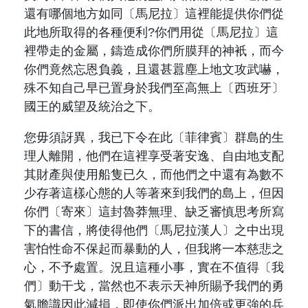
還有哪個地方如同〔馬尼拉〕這裡能提供你們從
此地所取得的各種便利
?
你們用從〔馬尼拉〕這
裡帶走的金屬，鑄造成你們所膜拜的神衹，而今
你們竟然忘恩負義，且還甚囂塵上地文攻武嚇，
殊不知自己早已置身於我們至高無上〔西班牙〕
國王的威望及統治之下。
您毋須訝異，我已下令在此〔菲律賓〕群島的生
理人離開，他們在這裡享受著安逸、自由地支配
其財產與使用船隻已久，而他們之中還有為數不
少存著這樣心態的人等著來到我們的島上，但因
你們〔寄來〕這封魯莽無理、缺乏審慎思考所寫
下的書信，將使得他們〔馬尼拉漢人〕之中出現
害怕性命不保起而暴動的人，但我將一本慈悲之
心，不予處置。況且這種小事，實在不值得〔我
們〕動干戈，當然也不表示天神所賜予我們的勇
氣膽識因此減損，即使你們派出加倍或更強的兵