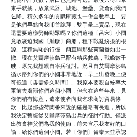
死傷不計其數，活口也無路可逃。最後只得乖乖
束手就擒，放棄武器、城池、堡壘、貨倉向我們
乞降。積欠多年的貢賦庫藏也一併全數奉上，要
是他們早點向我叩首跪拜，雙手呈上貢品，現在
還需要這樣勞師動眾嗎？你們這種〔呂宋〕小國
竟敢凌迫我國〔舢舨〕商船，種下戰亂紛擾的根
源。這種無恥的行徑，簡直與那些荷蘭番如出一
轍。現在艾爾摩莎島已配有精兵數萬，戰艦數千
艘，原先我想親自率兵征討。況且自艾爾摩莎島
循水路到你們的小國非常地近，早上出發晚上便
可抵達〔毋需多久時間〕。我原本要親自統率大
軍前去處罰你們這個小國，但念在這些年來，見
你們稍有悔意，遣來使者向我乞求商討貿易條
款，比起那些荷蘭番來說的確是略有長進，所以
我決定暫緩從艾爾摩莎島出兵的征討行動。僅派
出教會神父們為我的使節，前去宣示我友好的口
諭，給你們這個小國。若〔你們〕肯奉天並承認