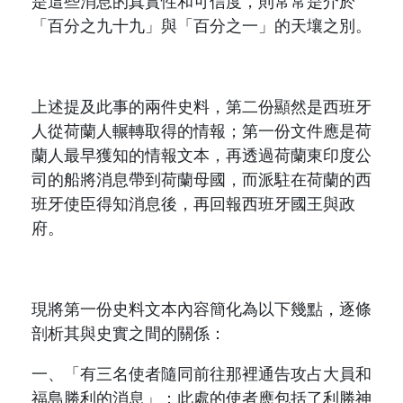
是這些消息的真實性和可信度，則常常是介於
「百分之九十九」與「百分之一」的天壤之別。
上述提及此事的兩件史料，第二份顯然是西班牙
人從荷蘭人輾轉取得的情報；第一份文件應是荷
蘭人最早獲知的情報文本，再透過荷蘭東印度公
司的船將消息帶到荷蘭母國，而派駐在荷蘭的西
班牙使臣得知消息後，再回報西班牙國王與政
府。
現將第一份史料文本內容簡化為以下幾點，逐條
剖析其與史實之間的關係：
一、「有三名使者隨同前往那裡通告攻占大員和
福島勝利的消息」：此處的使者應包括了
利勝
神