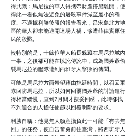
得共識：馬尼拉的華人得攜帶財產搭船離開，使
得此一看似無法避免的屠殺事件減至最小的程
度。不過據
利勝
後段的報告看來，呂宋島北方地
區的華人卻未能避開這場人禍，慘遭菲律賓原住
民的殺戮。
較特別的是，十餘位華人船長躲藏在馬尼拉城內
一事，之後卻可能在以訛傳訛中，成為國姓爺偷
襲馬尼拉的艦隊遭到西班牙人擊敗的傳聞。
可能是馬尼拉方面希望藉由拖延時間，以召回軍
隊回防馬尼拉，所以如何回覆國姓爺的討論進行
得相當緩慢，直到
7
月間才
擬妥
回函，此時卻找
不到適合的人擔任使節以回覆明鄭的要求。
利勝
自稱：他見無人願意擔負此一可能「有去無
回」的任務，便自告奮勇前往臺灣，將西班牙人