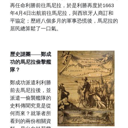
再任命
利勝
前往馬尼拉，於是
利勝
再度於
1663
年
4
月
4
日出航前往馬尼拉，與西班牙人商訂和
平協定；歷經八個多月的軍事恐慌後，馬尼拉的
居民總算鬆了一口氣。
歷史謎團
——
鄭成
功的馬尼拉偷擊艦
隊？
鄭成功派遣利
利勝
前去馬尼拉後，並
派遣一偷襲艦隊的
史料傳聞究竟是從
何而來？就筆者所
看到的兩份相關資