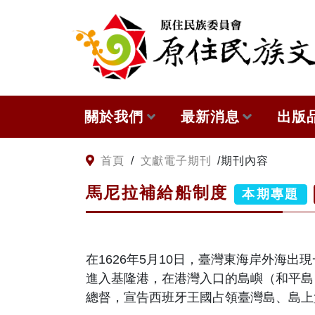
:::
跳到主要內容
關於我們
最新消息
出版
關於原住民族文獻會
網站訊息
本會
:::
首頁
/
文獻電子期刊
/
期刊內容
馬尼拉補給船制度
原住民族文獻會設置要點
徵稿訊息
與國
本期專題
委員介紹
出版
在
1626
年
5
月
10
日，臺灣東海岸外海出現
歷次會議記錄
進入基隆港，在港灣入口的島嶼（和平島
總督，宣告西班牙王國占領臺灣島、島上