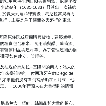
的駐軍就得不到白銀與葡萄酒。依據學者
有少數幾年（
1631-1633
）只派出一次補給
，於夏天到達菲律賓後，馬尼拉當局再將
進行，主要是為了避開冬天盛行的東北
基隆原住民或唐商購買貨物，建築堡壘、
的糧食包含稻米、食用油與醋、葡萄酒、
有醫療用品與建材等。為了管理運補的物
帳冊要如何建立、管理等。
及往返於馬尼拉
─
基隆間的商人；私人的
2
年來臺視察的一位西班牙
主教
Diego de
「如果他們沒有看到補給船在五月來，他
意。」
1636
年荷蘭人在大員得到的情報
貿易品包含一些絲、絲織品和大量的棉布、