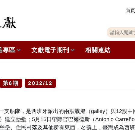
首頁
關
請
鍵
輸
字
入
品專區
文獻電子期刊
相關連結
搜
關
尋
鍵
字
出版品列表
本期內容
史館共同出版品介紹
歷史期刊
第
6
期
2012/12
品查詢
訂閱電子報
一支船隊，是西班牙派出的兩艘戰船（
galley
）與
12
艘中
徵稿說明
）建立堡壘；
5
月
16
日帶隊官巴爾德斯（
Antonio Carreño
堡壘、住民村落及其他所有東西，名義上，臺灣成為西班
期刊查詢