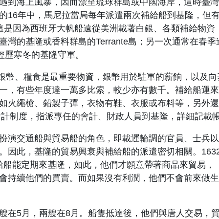
遇到海上風暴，因而漂至琉球群島或中國海岸，這時臺灣
的
16
年中，馬尼拉當局每年派遣兩次補給船到基隆，但
這是因為西班牙大帆船遠從美洲載著白銀、各類補給物資
臺灣的基隆
或香料群島的
Terrante
島
；另一次通常在春季
經歷寒冬的基隆守軍
。
銀幣、糧食是最重要物資，銀幣用於駐軍的薪餉，以及向
一，有些年度達一萬多比索，
較少亦有數千。補給船運來
如火繩槍、鉛製子彈，衣物有鞋、衣服或布料等，另外還
會計制度，指派專任的會計、財政人員到基隆，詳細記載
扮演交通船與貿易船的角色，即載運輪調的官員、士兵以
。因此，
基隆的貿易興衰與補給船的派遣密切相關。
163
給船能定期來基隆，如此，他們才願意帶著商品來貿易，
會持續他們的買賣。而如果沒有利潤，他們不會前來做生
艘在
5
月，兩艘在
8
月。船隻抵達後，他們與唐人交易，