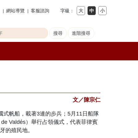
網站導覽
客服諮詢
字級：
文／陳宗仁
國式帆船，載著
3
連的步兵；
5
月
11
日船隊
 de Valdés
）舉行占領儀式，代表菲律賓
牙的殖民地。