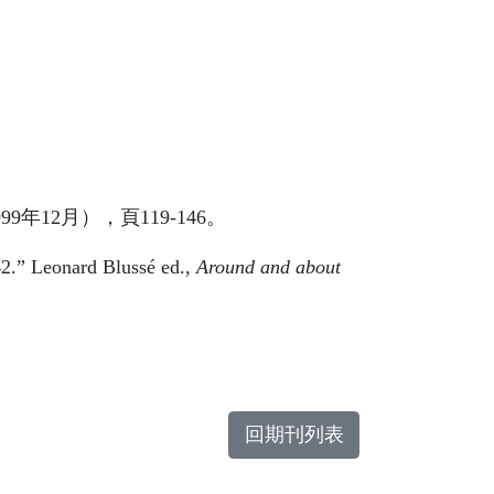
999
年
12
月），頁
119-146
。
42.” Leonard Blussé ed.,
Around and about
回期刊列表