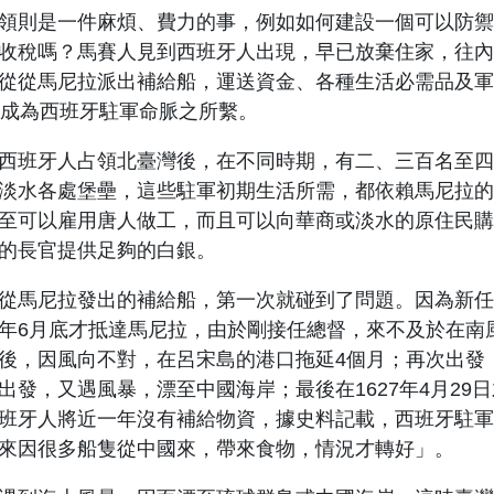
領則是一件麻煩、費力的事，例如如何建設一個可以防禦
收稅嗎？馬賽人見到西班牙人出現，早已放棄住家，往內
從
從馬尼拉派出補給船，
運送資金、各種生活必需品及軍
成為西班牙駐軍命脈之所繫。
西班
牙人占領北臺灣後，在不同時期，有二、三百名至四
淡水各處堡壘，這些駐軍初期生活所需，都依賴馬尼拉的
至可以雇用唐人做工，而且可以向華商或淡水的原住民購
的長官提供足夠的白銀。
從馬尼拉發出的補給船，第一次就碰到了問題。因為新任
年
6
月底才抵達馬尼拉，由於剛接任總督，來不及於在南
後，因風向不對，在呂宋島的港口拖延
4
個月；再次出發
出發，又遇風暴，漂至中國海岸；最後在
1627
年
4
月
29
日
班牙人將近一年沒有補給物資，據史料記載，西班牙
駐軍
來因很多船隻從中國來，帶來食物，情況才轉好」。