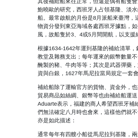
其後補給船來往正常，但還是偶有船隻會
鮑曉歐的研究，西班牙人占領基隆、淡水
船。最常啟航的月份是
8
月派船來臺灣，
物資分發到東亞海域各處西班牙據點，如
風，故船隻於
3
、
4
或
5
月間開航，以支援
根據
1634-1642
年運到基隆的補給清單，
教堂及雜務支出；每年運來的銀幣數量不
醃製的豬、牛肉等等；其次是武器彈藥，
資與白銀，
1627
年馬尼拉當局規定一套
補給船除了運輸官方的貨物、資金外，也
貿易商品如絲綢、銀幣等也由補給船運送
Aduarte
表示
，福建的
商人希望西班牙補
們無法確定八月時也會來，這樣他們就不
亦是如此描述：
通常每年有四艘小船從馬尼拉到基隆，兩