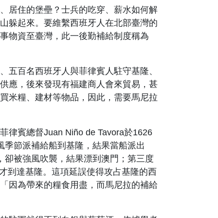
、居住的堡壘？士兵的吃穿、薪水如何解
山躲起來。要維繫西班牙人在北部臺灣的
事物資至臺灣，此一後勤補給制度稱為
、五百名西班牙人與菲律賓人駐守基隆、
供應，後來發現有福建商人會來貿易，甚
買米糧、建材等物品，因此，需要馬尼拉
菲律賓總督
Juan Niño de Tavora
於
1626
風季節派補給船到基隆，結果當船派出
，卻被強風吹襲，結果漂到澳門；第三度
才到達基隆。這項延誤使得攻占基隆的西
「因為帶來的糧食用盡，而馬尼拉的補給