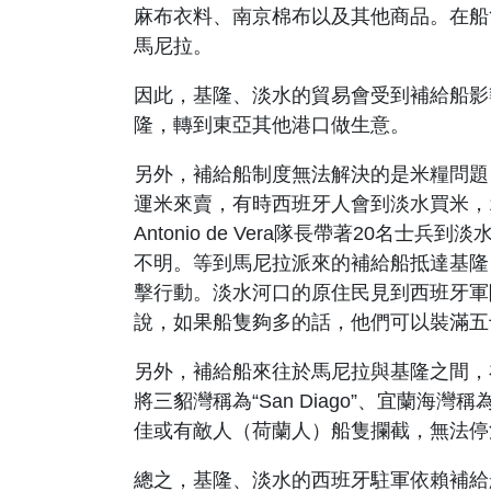
麻布衣料、南京棉布以及其他商品。在船
馬尼拉。
因此，基隆、淡水的貿易會受到補給船影
隆，轉到東亞其他港口做生意。
另外，補給船制度無法解決的是米糧問題
運米來賣，有時西班牙人會到淡水買米，
Antonio de Vera
隊長帶著
20
名士兵到淡
不明。等到馬尼拉派來的補給船抵達基隆
擊行動。淡水河口的原住民見到西班牙軍
說，如果船隻夠多的話，他們可以裝滿五
另外，補給船來往於馬尼拉與基隆之間，
將三貂灣稱為
“San Diago”
、宜蘭海灣稱
佳或有敵人（荷蘭人）船隻攔截，無法停
總之，
基隆、淡水的西班牙駐軍依賴補給