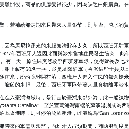
隻離開後，商品的供應變得很少，因為缺乏白銀購買。在
響，若補給船定期來且帶來大量銀幣，則基隆、淡水的貿
，因為馬尼拉運來的米糧無法貯存太久，所以西班牙駐軍
1627
年西班牙人還因此而與淡水當地住民發生衝突。此
水。有一天，原住民突然攻擊西班牙軍隊，使得隊長及七
，船上載有
60
名士兵，於是基隆駐軍司令派這些士兵與
隊前來，紛紛跑離開村落，西班牙人進入住民的穀倉搶米
十艘船的米糧。最後，西班牙軍隊帶著大量食物離開淡水
在進入臺灣海域時，是行走於臺灣東部外海，此一船線增
為
“Santa Catalina”
，至於宜蘭海灣南端的
蘇澳港則成為西
泊基隆港時，則可停泊於蘇澳港，此港稱為
“San Lorenzo
船帶來的軍需與銀幣，西班牙人占領期間，補助船制度是