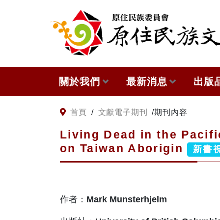
:::
跳到主要內容
關於我們
最新消息
出版
關於原住民族文獻會
網站訊息
本會
:::
首頁
/
文獻電子期刊
/
期刊內容
Living Dead in the Paci
原住民族文獻會設置要點
徵稿訊息
與國
on Taiwan Aborigin
新書
委員介紹
出版
歷次會議記錄
作者：
Mark Munsterhjelm