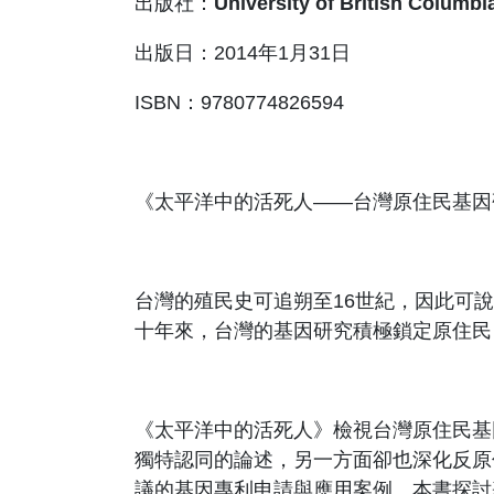
出版社：
University of British Columbi
出版日：
2014
年
1
月
31
日
ISBN
：
9780774826594
《太平洋中的活死人
——
台灣原住民基因
台灣的殖民史可追朔至
16
世紀，因此可說
十年來，台灣的基因研究積極鎖定原住民
《
太平洋中的活死人
》檢視台灣原住民基
獨特認同的論述，另一方面卻也深化反原
議的基因專利申請與應用案例。本書探討