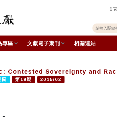
首頁
關
請
鍵
輸
字
入
品專區
文獻電子期刊
相關連結
搜
關
尋
鍵
字
出版品列表
本期內容
fic: Contested Sovereignty and Ra
史館共同出版品介紹
歷史期刊
視窗
第
19
期
2015/02
品查詢
訂閱電子報
徵稿說明
期刊查詢