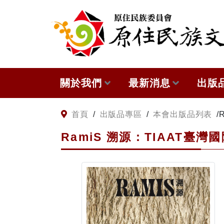
:::
跳到主要內容
關於我們
最新消息
出版
關於原住民族文獻會
網站訊息
本會
:::
首頁
/
出版品專區
/
本會出版品列表
/
RamiS 溯源：TIAAT臺
原住民族文獻會設置要點
徵稿訊息
與國
委員介紹
出版
歷次會議記錄