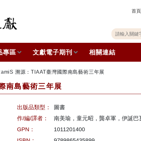
首頁
關
請
鍵
輸
字
入
品專區
文獻電子期刊
相關連結
搜
關
尋
鍵
字
出版品列表
本期內容
RamiS 溯源：TIAAT臺灣國際南島藝術三年展
灣國際南島藝術三年展
史館共同出版品介紹
歷史期刊
品查詢
訂閱電子報
出版品類型：
圖書
徵稿說明
作/編/譯者：
南美瑜，童元昭，龔卓軍，伊誕巴瓦瓦隆
GPN：
1011201400
期刊查詢
ISBN：
9789865435899