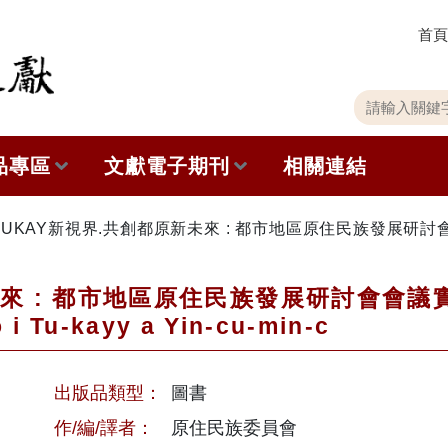
首頁
關
請
鍵
輸
字
入
品專區
文獻電子期刊
相關連結
搜
關
尋
鍵
字
出版品列表
本期內容
TUKAY新視界.共創都原新未來 : 都市地區原住民族發展研討會會議實錄 
史館共同出版品介紹
歷史期刊
 : 都市地區原住民族發展研討會會議實錄 M
 i Tu-kayy a Yin-cu-min-c
品查詢
訂閱電子報
徵稿說明
出版品類型：
圖書
期刊查詢
作/編/譯者：
原住民族委員會