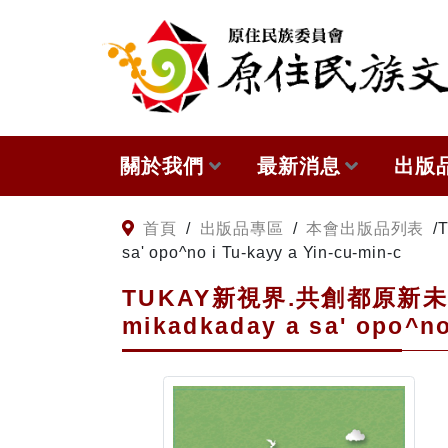
:::
跳到主要內容
關於我們
最新消息
出版
關於原住民族文獻會
網站訊息
本會
:::
首頁
/
出版品專區
/
本會出版品列表
/
sa' opo^no i Tu-kayy a Yin-cu-min-c
原住民族文獻會設置要點
徵稿訊息
與國
TUKAY新視界.共創都原新未來
mikadkaday a sa' opo^no
委員介紹
出版
歷次會議記錄