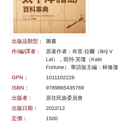
原住民族文獻會設置要點
網站訊息
出版品專區
委員介紹
徵稿訊息
本會出版品列表
文獻電子期刊
歷次會議記錄
與國史館共同出版品介紹
本期內容
出版品類型：
圖書
相關連結
作/編/譯者：
原著作者：布里‧拉爾（Brij V
出版品查詢
歷史期刊
Lal），凱特‧芙瓊（Kate
Fortune） 華語版主編：林修澈
訂閱電子報
GPN：
1011102226
徵稿說明
ISBN：
9789865435769
出版者：
原住民族委員會
期刊查詢
出版日期：
2022/12
定價：
1500