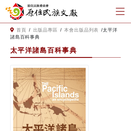
:::
跳到主要內容
網站導覽
:::
首頁
/
出版品專區
/
本會出版品列表
/
太平洋
諸島百科事典
客服諮詢
太平洋諸島百科事典
關
請
鍵
輸
字
入
搜
關
尋
鍵
字
關於我們
關於原住民族文獻會
最新消息