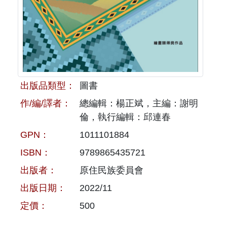
原住民族文獻會設置要點
網站訊息
出版品專區
委員介紹
徵稿訊息
本會出版品列表
文獻電子期刊
歷次會議記錄
與國史館共同出版品介紹
本期內容
相關連結
出版品類型：
圖書
出版品查詢
歷史期刊
作/編/譯者：
總編輯：楊正斌，主編：謝明
倫，執行編輯：邱連春
訂閱電子報
GPN：
1011101884
徵稿說明
ISBN：
9789865435721
出版者：
原住民族委員會
期刊查詢
出版日期：
2022/11
定價：
500