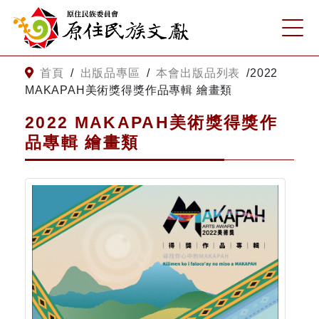
:::
跳到主要內容
網站導覽
:::
首頁
/
出版品專區
/
本會出版品列表
/
2022
MAKAPAH美術獎得獎作品專輯 繪畫類
客服諮詢
2022 MAKAPAH美術獎得獎作
品專輯 繪畫類
關
請
鍵
輸
字
入
搜
關
尋
鍵
字
關於我們
關於原住民族文獻會
最新消息