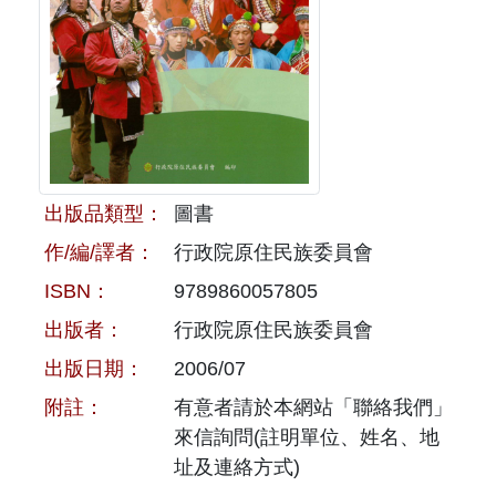
原住民族文獻會設置要點
網站訊息
出版品專區
委員介紹
徵稿訊息
本會出版品列表
文獻電子期刊
歷次會議記錄
與國史館共同出版品介紹
本期內容
相關連結
出版品查詢
歷史期刊
出版品類型：
圖書
作/編/譯者：
行政院原住民族委員會
訂閱電子報
ISBN：
9789860057805
徵稿說明
出版者：
行政院原住民族委員會
出版日期：
2006/07
期刊查詢
附註：
有意者請於本網站「聯絡我們」
來信詢問(註明單位、姓名、地
址及連絡方式)