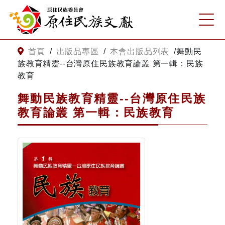
:::
跳到主要內容
網站導覽
:::
首頁
/
出版品專區
/
本會出版品列表
/
舞動民
族教育精靈--台灣原住民族教育論叢 第一輯：民族
教育
客服諮詢
舞動民族教育精靈--台灣原住民族
教育論叢 第一輯：民族教育
關
請
鍵
輸
字
入
搜
關
尋
鍵
字
關於我們
關於原住民族文獻會
最新消息