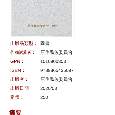
原住民族文獻會設置要點
網站訊息
出版品專區
委員介紹
徵稿訊息
本會出版品列表
文獻電子期刊
歷次會議記錄
與國史館共同出版品介紹
本期內容
相關連結
出版品類型：
圖書
出版品查詢
歷史期刊
作/編/譯者：
原住民族委員會
GPN：
1010900353
訂閱電子報
ISBN：
9789865435097
徵稿說明
出版者：
原住民族委員會
期刊查詢
出版日期：
2020/03
定價：
250
摘要