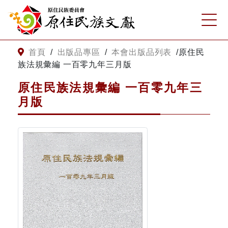
:::
跳到主要內容
網站導覽
:::
首頁
/
出版品專區
/
本會出版品列表
/
原住民
族法規彙編 一百零九年三月版
客服諮詢
原住民族法規彙編 一百零九年三
月版
關
請
鍵
輸
字
入
搜
關
尋
鍵
字
關於我們
關於原住民族文獻會
最新消息