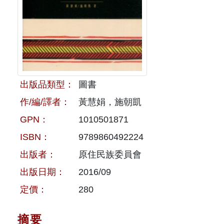
原住民族文獻會設置要點
網站訊息
出版品專區
委員介紹
徵稿訊息
本會出版品列表
文獻電子期刊
歷次會議記錄
與國史館共同出版品介紹
本期內容
相關連結
出版品類型：
圖書
出版品查詢
歷史期刊
作/編/譯者：
黃慧娟，施朝凱
GPN：
1010501871
訂閱電子報
ISBN：
9789860492224
徵稿說明
出版者：
原住民族委員會
期刊查詢
出版日期：
2016/09
定價：
280
摘要