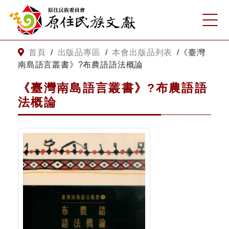
:::
跳到主要內容
網站導覽
:::
首頁
/
出版品專區
/
本會出版品列表
/
《臺灣
南島語言叢書》?布農語語法概論
客服諮詢
《臺灣南島語言叢書》?布農語語
法概論
關
請
鍵
輸
字
入
搜
關
尋
鍵
字
關於我們
關於原住民族文獻會
最新消息