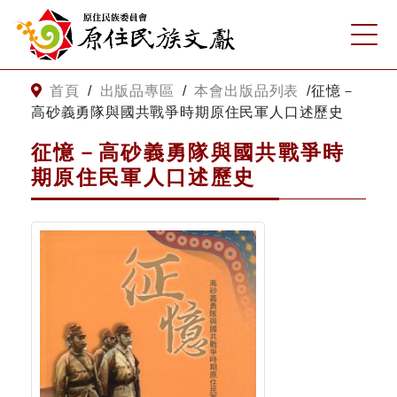
:::
跳到主要內容
網站導覽
:::
首頁
/
出版品專區
/
本會出版品列表
/
征憶－
高砂義勇隊與國共戰爭時期原住民軍人口述歷史
客服諮詢
征憶－高砂義勇隊與國共戰爭時
期原住民軍人口述歷史
關
請
鍵
輸
字
入
搜
關
尋
鍵
字
關於我們
關於原住民族文獻會
最新消息