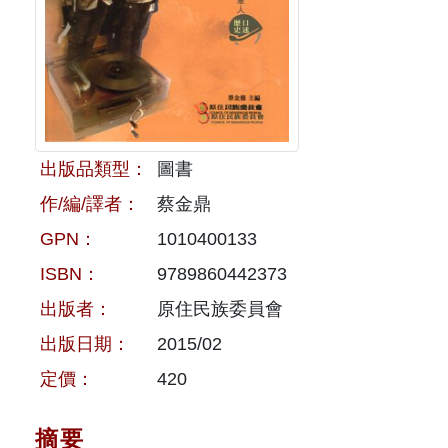
原住民族文獻會設置要點
網站訊息
出版品專區
委員介紹
徵稿訊息
本會出版品列表
文獻電子期刊
歷次會議記錄
與國史館共同出版品介紹
本期內容
相關連結
出版品類型：
圖書
出版品查詢
歷史期刊
作/編/譯者：
蔡金鼎
GPN：
1010400133
訂閱電子報
ISBN：
9789860442373
徵稿說明
出版者：
原住民族委員會
期刊查詢
出版日期：
2015/02
定價：
420
摘要