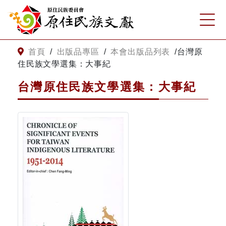
:::
跳到主要內容
網站導覽
:::
首頁
/
出版品專區
/
本會出版品列表
/
台灣原
住民族文學選集：大事紀
客服諮詢
台灣原住民族文學選集：大事紀
關
請
鍵
輸
字
入
搜
關
尋
鍵
字
關於我們
關於原住民族文獻會
最新消息