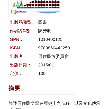
原住民族文獻會設置要點
網站訊息
出版品專區
委員介紹
徵稿訊息
本會出版品列表
文獻電子期刊
出版品類型：
圖書
歷次會議記錄
作/編/譯者：
陳芳明
與國史館共同出版品介紹
本期內容
相關連結
GPN：
1010400125
出版品查詢
歷史期刊
ISBN：
9789860442250
出版者：
原住民族委員會
訂閱電子報
出版日期：
2015/01
徵稿說明
定價：
100
期刊查詢
摘要
簡述原住民文學在歷史上之進程，以及文化傳承