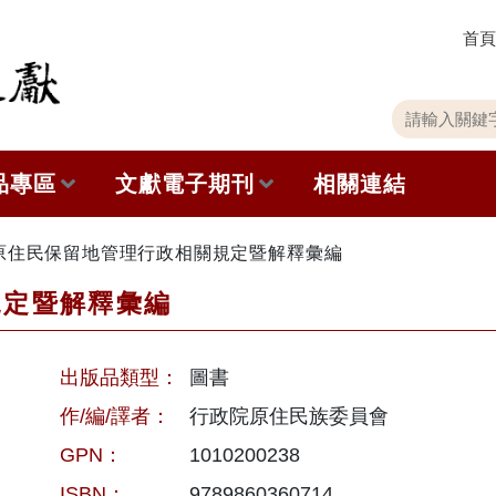
首頁
關
請
鍵
輸
字
入
品專區
文獻電子期刊
相關連結
搜
關
尋
鍵
字
出版品列表
本期內容
原住民保留地管理行政相關規定暨解釋彙編
規定暨解釋彙編
史館共同出版品介紹
歷史期刊
品查詢
訂閱電子報
出版品類型：
圖書
徵稿說明
作/編/譯者：
行政院原住民族委員會
GPN：
1010200238
期刊查詢
ISBN：
9789860360714