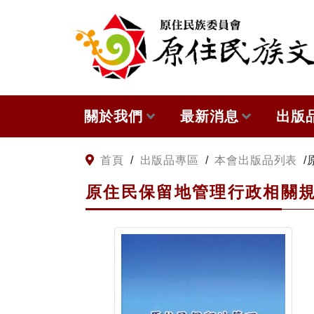
:::
跳到主要內容
關於我們
最新消息
出版
關於原住民族文獻會
網站訊息
本會
:::
首頁
/
出版品專區
/
本會出版品列表
/
原住民保留地管理行政相關
原住民族文獻會設置要點
徵稿訊息
與國
委員介紹
出版
歷次會議記錄