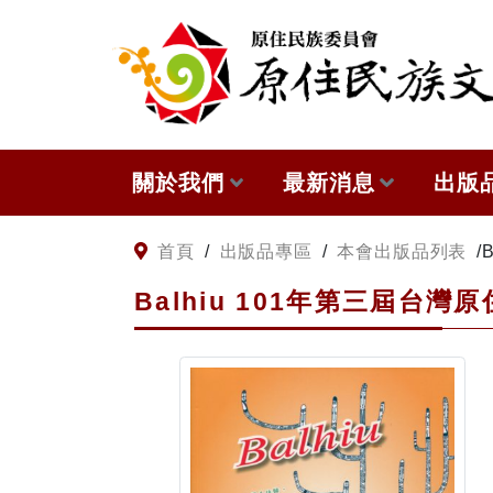
:::
跳到主要內容
關於我們
最新消息
出版
關於原住民族文獻會
網站訊息
本會
:::
首頁
/
出版品專區
/
本會出版品列表
/
Balhiu 101年第三屆台
原住民族文獻會設置要點
徵稿訊息
與國
委員介紹
出版
歷次會議記錄