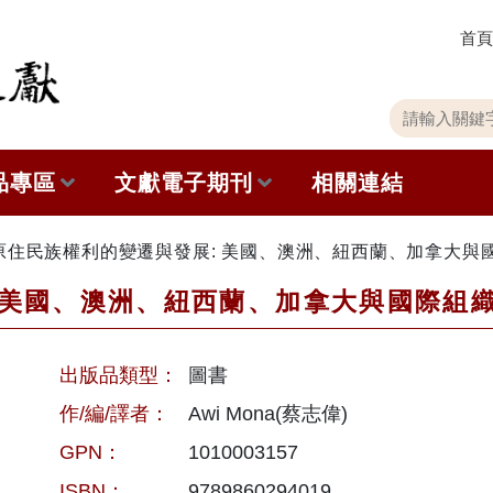
首頁
關
請
鍵
輸
字
入
品專區
文獻電子期刊
相關連結
搜
關
尋
鍵
字
出版品列表
本期內容
原住民族權利的變遷與發展: 美國、澳洲、紐西蘭、加拿大與
 美國、澳洲、紐西蘭、加拿大與國際組
史館共同出版品介紹
歷史期刊
品查詢
訂閱電子報
出版品類型：
圖書
徵稿說明
作/編/譯者：
Awi Mona(蔡志偉)
GPN：
1010003157
期刊查詢
ISBN：
9789860294019