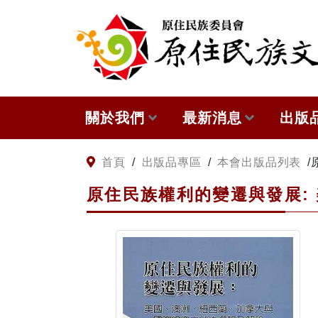
:::
跳到主要內容
關於我們
最新消息
出版
關於原住民族文獻會
網站訊息
本會
:::
首頁
/
出版品專區
/
本會出版品列表
/
原住民族權利的變遷與發展:
原住民族文獻會設置要點
徵稿訊息
與國
委員介紹
出版
歷次會議記錄