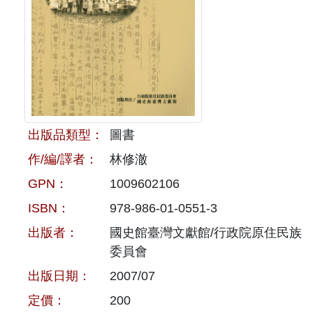
原住民族文獻會設置要點
網站訊息
出版品專區
委員介紹
徵稿訊息
本會出版品列表
文獻電子期刊
歷次會議記錄
與國史館共同出版品介紹
本期內容
相關連結
出版品查詢
歷史期刊
出版品類型：
圖書
作/編/譯者：
林修澈
訂閱電子報
GPN：
1009602106
徵稿說明
ISBN：
978-986-01-0551-3
出版者：
國史館臺灣文獻館/行政院原住民族
期刊查詢
委員會
出版日期：
2007/07
定價：
200