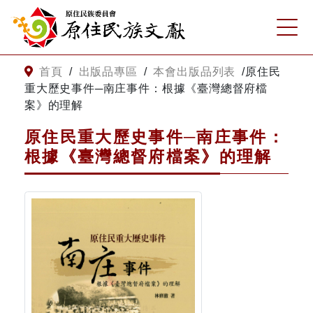
:::
跳到主要內容
網站導覽
:::
首頁
/
出版品專區
/
本會出版品列表
/
原住民
重大歷史事件─南庄事件：根據《臺灣總督府檔
案》的理解
客服諮詢
原住民重大歷史事件─南庄事件：
根據《臺灣總督府檔案》的理解
關
請
鍵
輸
字
入
搜
關
尋
鍵
字
關於我們
關於原住民族文獻會
最新消息