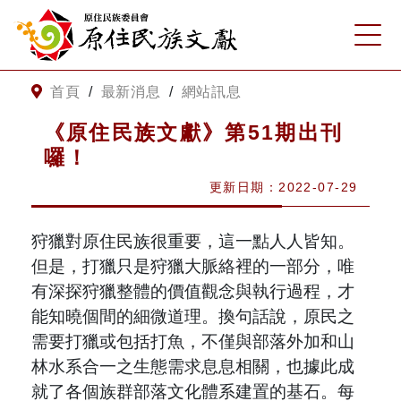
:::
跳到主要內容
網站導覽
:::
首頁
/
最新消息
/
網站訊息
《原住民族文獻》第51期出刊
客服諮詢
囉！
更新日期：2022-07-29
關
請
鍵
輸
狩獵對原住民族很重要，這一點人人皆知。
字
入
搜
關
但是，打獵只是狩獵大脈絡裡的一部分，唯
尋
鍵
有深探狩獵整體的價值觀念與執行過程，才
字
關於我們
能知曉個間的細微道理。換句話說，原民之
需要打獵或包括打魚，不僅與部落外加和山
關於原住民族文獻會
最新消息
林水系合一之生態需求息息相關，也據此成
就了各個族群部落文化體系建置的基石。每