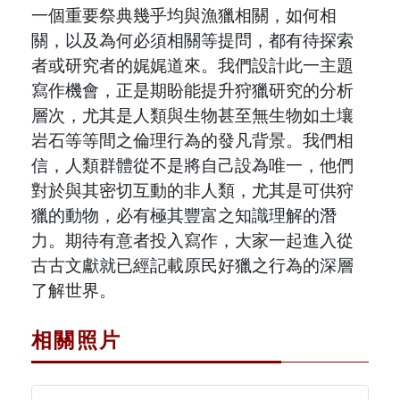
原住民族文獻會設置要點
網站訊息
一個重要祭典幾乎均與漁獵相關，如何相
出版品專區
關，以及為何必須相關等提問，都有待探索
委員介紹
徵稿訊息
者或研究者的娓娓道來。我們設計此一主題
本會出版品列表
文獻電子期刊
寫作機會，正是期盼能提升狩獵研究的分析
歷次會議記錄
與國史館共同出版品介紹
層次，尤其是人類與生物甚至無生物如土壤
本期內容
相關連結
岩石等等間之倫理行為的發凡背景。我們相
出版品查詢
信，人類群體從不是將自己設為唯一，他們
歷史期刊
對於與其密切互動的非人類，尤其是可供狩
訂閱電子報
獵的動物，必有極其豐富之知識理解的潛
力。期待有意者投入寫作，大家一起進入從
徵稿說明
古古文獻就已經記載原民好獵之行為的深層
了解世界。
期刊查詢
相關照片