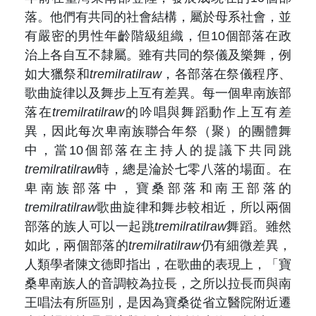
落。他們有共同的社會結構，屬於母系社會，並
有嚴密的男性年齡階級組織，但10個部落在政
治上各自互不隸屬。雖有共同的祭儀及樂舞，例
如大獵祭和
tremilratilraw
，各部落在祭儀程序、
歌曲旋律以及舞步上互有差異。每一個卑南族部
落在
tremilratilraw
的吟唱與舞蹈動作上互有差
異，因此每次卑南族聯合年祭（聚）的團體舞
中，當10個部落在主持人的提議下共同跳
tremilratilraw
時，總是淪於七零八落的場面。在
卑南族部落中，寶桑部落和南王部落的
tremilratilraw
歌曲旋律和舞步較相近，所以兩個
部落的族人可以一起跳
tremilratilraw
舞蹈。雖然
如此，兩個部落的
tremilratilraw
仍有細微差異，
人類學者陳文德即指出，在歌曲的表現上，「寶
桑卑南族人的音調較為拉長，之所以拉長而與南
王唱法有所區別，是因為寶桑從省立醫院附近遷