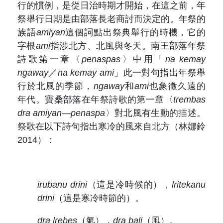
行的慣例，是從日治時期才開始，在這之前，年
祭舉行日期是由部落長老商討而決定的。年祭的
族語
amiyan
這個詞點出祭典舉行的時機，它的
字根
ami
指涉北方、北風與冬天。南王部落年祭
詩歌第一章〈
penaspas
〉中用「
na kemay
ngaway
／
na kemay ami
」此一對句指出年祭舉
行於北風的季節，
ngaway
和
ami
也象徵久遠的
年代。寶桑部落在年祭詩歌的第一章〈
trembas
dra amiyan—penaspa
〉對北風有生動的描述。
祭歌在以下詩句指出寒冷的風來自北方（林娜鈴
2014）：
irubanu drini
（這是冷時候的），
lritekanu
drini
（這是寒冷時節的）。
dra lrebes
（氣），
dra bali
（風）。