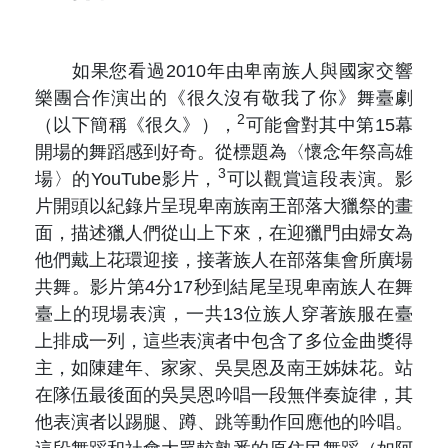
原住民族文獻會設置要點
網站訊息
出版品專區
委員介紹
徵稿訊息
如果您看過2010年由卑南族人與國家交響
本會出版品列表
文獻電子期刊
樂團合作演出的《很久沒有敬我了你》舞臺劇
歷次會議記錄
2
（以下簡稱《很久》），
可能會對其中第15幕
與國史館共同出版品介紹
本期內容
相關連結
開場的舞蹈感到好奇。從標題為〈懷念年祭高雄
3
出版品查詢
場〉的YouTube影片，
可以觀賞這段表演。影
歷史期刊
片開頭以紀錄片呈現卑南族南王部落大獵祭的畫
面，描述獵人們從山上下來，在迎獵門由婦女為
訂閱電子報
他們戴上花環迎接，接著族人在部落集會所廣場
共舞。影片第4分17秒到結尾呈現卑南族人在舞
徵稿說明
臺上的現場表演，一共13位族人穿著族服在臺
上排成一列，這些表演者中包含了多位金曲獎得
期刊查詢
主，如陳建年、家家、吳昊恩及南王姊妹花。站
在隊伍最後面的吳昊恩吟唱一段無伴奏旋律，其
他表演者以踢腿、蹲、跳等動作回應他的吟唱。