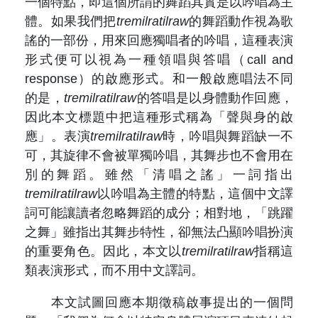
一個特點，即這個所謂的舞蹈其實是以吟唱為主
體。如果我們把
tremilratilraw
的舞蹈動作視為歌
謠的一部份，用來回應獨唱者的吟唱，這種表演
形式便可以視為一種領唱與答唱（call and
response）的啟應形式。和一般啟應唱法不同
的是，
tremilratilraw
的答唱是以身體動作回應，
因此本文標題中把這種形式稱為「聲與身的啟
應」。表演
tremilratilraw
時，吟唱與舞蹈缺一不
可，其旋律不會被單獨吟唱，其舞步也不會用在
別的舞蹈。雖然「清唱之謠」一詞指出
tremilratilraw
以吟唱為主體的特點，這個中文譯
詞可能讓讀者忽略舞蹈的成分；相對地，「跳躍
之舞」雖指出其舞步特性，卻無法凸顯吟唱扮演
的重要角色。因此，本文以
tremilratilraw
指稱這
類表演形式，而不用中文譯詞。
本文試圖回應本期徵稿啟事提出的一個問