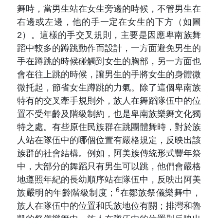
舞時，當男生站在女生旁邊的時候，不管男生在
右邊或左邊，他的手一定在女生的下方（如圖
2）。這樣的手交叉規則，主要是因應卑南族舞
蹈中較多的蹲跳動作而設計，一方面避免男生的
手在蹲跳的時候碰觸到女生的胸部，另一方面也
會在往上跳的時候，讓男生的手將女生的身體微
微托起，節省女生蹲跳的力氣。除了這個卑南族
特有的交叉牽手規則外，族人在舞蹈隊伍中的位
置不受年齡及階級制約，也是卑南族樂舞文化獨
特之處。有些原住民族群在跳團體舞時，對於族
人站在隊伍中的哪個位置有嚴格規定，反映出該
族群的社會結構。例如，阿美族傳統形式豐年祭
中，大部分的舞蹈只有男生可以跳，他們會嚴格
地遵照年紀的長幼順序站在隊伍中，反映出阿美
6
族嚴明的年齡階級制度；
在鄒族祭儀樂舞中，
族人在隊伍中的位置和氏族地位有關；排灣和魯