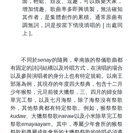
面，輕鬆、頑皮、逗趣，可以娛樂大家，
增加情趣。歌曲率多即興填製，無法確知
其作者，是集體創作的累積。通常原曲有
調無詞，詞是按當下情境填唱的
[ 出處同
上 ]
。
不同於
senay
的隨興，卑南族的祭儀歌曲都
有固定的詩詞結構以及吟唱方式，在演唱的場合
以及參與演唱者的身分上也有特定規範。以南王
部落為例，其現存的年度四大祭典，包含十二月
少年猴祭，元旦前後大獵祭，三、四月的婦女除
草完工祭，以及七月海祭，除了海祭沒有祭歌
外，其他祭典都有特定祭歌。例如，猴祭祭歌
kudaw
、大獵祭祭歌
irairaw
以及小米除草完工祭
祭歌
emayaayam
。其中，專屬少年會所的猴祭
祭歌和專屬成年會所的大獵祭祭歌的吟唱必須遵