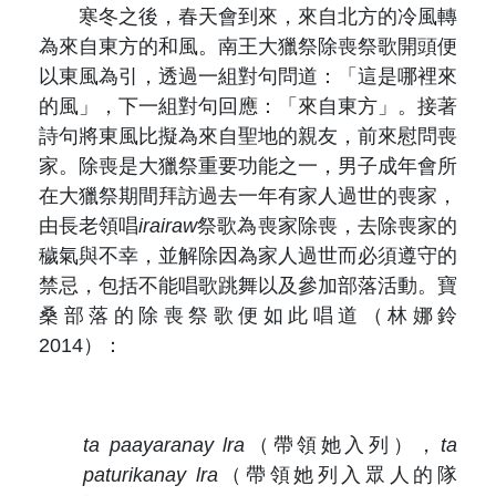
寒冬之後，春天會到來，來自北方的冷風轉
為來自東方的和風。南王大獵祭除喪祭歌開頭便
以東風為引，透過一組對句問道：「這是哪裡來
的風」，下一組對句回應：「來自東方」。接著
詩句將東風比擬為來自聖地的親友，前來慰問喪
家。除喪是大獵祭重要功能之一，男子成年會所
在大獵祭期間拜訪過去一年有家人過世的喪家，
由長老領唱
irairaw
祭歌為喪家除喪，去除喪家的
穢氣與不幸，並解除因為家人過世而必須遵守的
禁忌，包括不能唱歌跳舞以及參加部落活動。寶
桑部落的除喪祭歌便如此唱道（林娜鈴
2014）：
ta paayaranay lra
（帶領她入列），
ta
paturikanay lra
（帶領她列入眾人的隊