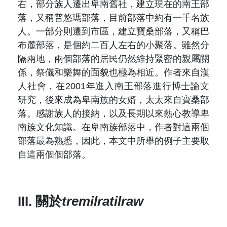
右，部分族人遷出卑南舊社，建立現在的南王部
落，又稱普悠瑪部落，目前部落中約有一千名族
人。一部分則遷到市區，建立寶桑部落，又稱巴
布麓部落，是個約二百人左右的小聚落。雖然分
隔兩地，兩個部落的居民仍然維持緊密的親屬關
係，祭儀和樂舞的面貌也極為相近。作者來自漢
人社會，在2001年進入南王部落進行博士論文
研究，後來成為卑南族的女婿，太太來自寶桑部
落。感謝族人的接納，以及長期以來熱心教導卑
南族文化知識。在卑南族部落中，作者對這兩個
部落最為熟悉，因此，本文中所舉的例子主要取
自這兩個個部落。
III. 關於
tremilratilraw