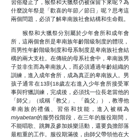
習俗廢止了，猴祭和大獵祭仍被保留下來呢？為
什麼說年祭是「歡喜的年節／節日」呢？思考這
兩個問題，必須了解卑南族社會結構和生命觀。
猴祭和大獵祭分別屬於少年會所和成年會
所，這兩個會所是卑南族年齡階級制度的體現，
而男性年齡階級制度和母系制度是卑南族社會結
構的兩大支柱。在傳統的母系社會中，卑南族男
子並非生而為卑南族人，而必須通過年齡組織的
訓練，進入成年會所，成為真正的卑南族人。男
孩子通常在13到18歲左右進入少年會所接受軍
事與狩獵訓練，完成後，必須找一位長老當他的
「師父」（或稱「教父」、「義父」），教導他
卑南族的禮儀、習俗和技能，進入被稱為
miyabetan
的服勞役階段，在三年的服役期間，
不能唱歌、跳舞及參加娛樂活動，還要負擔部落
最粗重的工作。服役期滿後，由師父帶領他在大