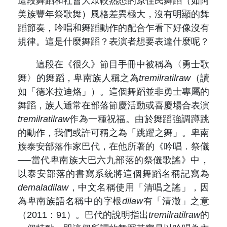
這段舞蹈和社會大眾較熟悉的原住民舞蹈（如阿
美族豐年祭歌舞）風格差異極大，沒有明顯的舞
蹈節奏，吟唱和舞蹈動作的配合乍看下好像沒有
規律。這是什麼舞蹈？表演者想要表達什麼呢？
這段在《很久》節目手冊中被稱為〈勇士歌
舞〉的舞蹈，卑南族人稱之為
tremilratilraw
（讀
如「德米拉迪烙」）。這個舞蹈並非勇士專屬的
舞蹈，族人通常在部落節慶活動或喜慶場合表演
tremilratilraw
作為一種祝福。由於舞蹈強調蹲跳
的動作，我們或許可稱之為「跳躍之舞」。卑南
族泰安部落作家巴代，在他所著的《吟唱．祭儀
──當代卑南族大巴六九部落的祭儀歌謠》中，
以泰安部落的書寫系統將這個舞蹈名稱記寫為
demaladilaw
，中文名稱使用「清唱之謠」，因
為卑南族語名稱中的字根
dilaw
有「清澈」之意
（2011：91）。巴代的說明指出
tremilratilraw
的