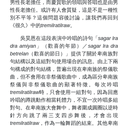
男性長老擔任，而慶賀歌的領唱與答唱也是由男
性長老擔任。或許有人會質疑，這是不是一種性
別不平等？這個問題容後討論，讓我們再回到
《很久》中的
tremilratilraw
。
吳昊恩在這段表演中吟唱的詩句「
sagar lra
dra amiyan
」（歡喜的年節）／
sagar lra dra
betrelan
（歡喜的節日）」提供了關於卑南族對
句結構以及這組對句使用場合的訊息。由上下兩
句構成的對句結構，普遍出現在卑南族的祭儀歌
曲，但不會用在非祭儀歌曲中，成為區分卑南族
祭儀與非祭儀歌曲的顯著特徵。每次吟唱
tremilratilraw
時，只會使用一組對句，因為回應
吟唱的蹲跳動作相當耗體力，不宜一次吟唱多組
對句。在卑南族大會舞中，舞者圍成圓圈以逆時
針方向跳了兩三支四步舞後，才會出現
tremilratilraw
，作為一輪舞蹈的結束。其他卑南