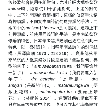
族祭歌都會使用多組對句，尤其吟唱大獵祭祭歌
irairaw
時，經常使用十多組對句。上述的對句
中，上下句開頭的音節相同，這樣的修辭手法稱
為押頭韻，不同於中國詩詞句尾押韻的手法，而
兩句中的
amiyan
和
betrelan
是同義詞。這種上下
句押頭韻，並使用同義詞的手法，是卑南族祭歌
修辭的特色。日本學者黑澤隆朝已經注意到此一
特色，以「疊語對句」指稱卑南族詩句的對偶結
構（黑澤隆朝 1973：218-219）。寶桑部落用
來除喪的大獵祭祭歌片段是這類「疊語對句」典
型的例子：「
a muwabanan ta lra
（我們要煥然
一新了），
a muwabekal ku lra
（我們要進入新
年了）。
dra betrelan
（是新歲），
dra
amiyan
（是新的年代）。
matarauunga lra
（要
戴上花環），
mataraaputra lra
（要頭上帶
花）」（林娜鈴 2014）。這類對偶結構似乎不
只在卑南族祭歌中出現，也可以在其他南島民族