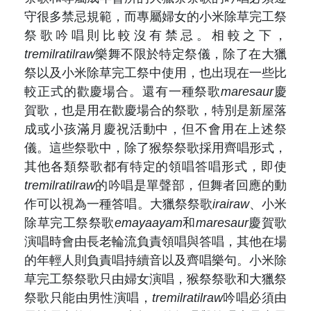
守很多禁忌規範，而專屬婦女的小米除草完工祭
祭歌吟唱則比較沒有禁忌。相較之下，
tremilratilraw
樂舞不限於特定祭儀，除了在大獵
祭以及小米除草完工祭中使用，也出現在一些比
較正式的歡慶場合。還有一種祭歌
maresaur
慶
賀歌，也是用在歡慶場合的祭歌，特別是新屋落
成或小孩滿月慶祝活動中，但不會用在上述祭
儀。這些祭歌中，除了猴祭祭歌採用齊唱形式，
其他各類祭歌都有特定的領唱答唱形式，即使
tremilratilraw
的吟唱是單聲部，但舞者回應的動
作可以視為一種答唱。大獵祭祭歌
irairaw
、小米
除草完工祭祭歌
emayaayam
和
maresaur
慶賀歌
演唱時會由長老輪流負責領唱與答唱，其他在場
的年輕人則負責唱持續音以及齊唱樂句。小米除
草完工祭祭歌只由婦女演唱，猴祭祭歌和大獵祭
祭歌只能由男性演唱，
tremilratilraw
吟唱必須由