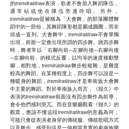
的
tremilratilraw
表演，歌者不會加入舞蹈隊伍，
通常站或坐在隊伍旁邊吟唱。另外，
tremilratilraw
是被稱為「大會舞」的部落團體舞
蹈中的一部份，其舞蹈隊形都是圍成圓圈，而非
排成一直列。大會舞中，
tremilratilraw
不會單獨
出現，前面一定會出現所謂的四步舞。跳四步舞
時，舞者常以「右腳向前─左腳向後─右腳向後
─左腳向前」的模式反覆，以均等的速度移動雙
腳，相對地，
tremilratilraw
舞步較複雜，是難度
較高的舞蹈。在某種程度上，四步舞可以說是一
種暖身的舞蹈，
tremilratilraw
才是卑南族大會舞
中主要的舞蹈。對於卑南族人而言，《很久》中
表演的
tremilratilraw
前面沒有四步舞作為前導，
會令他們感到突兀。而在音樂廳觀看《很久》的
觀眾，應該不懂這段
tremilratilraw
的意義為何，
可能只會從表演者身穿的傳統服、傳統歌唱方式
以及舞步，感受到這是一個相當真實的卑南族樂