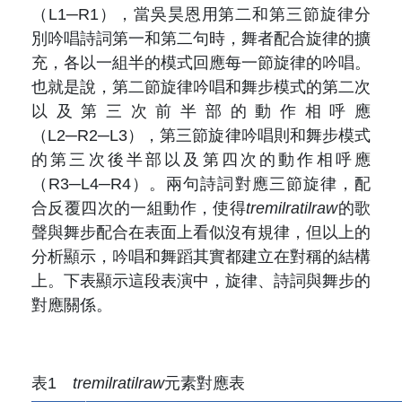
（L1─R1），當吳昊恩用第二和第三節旋律分
別吟唱詩詞第一和第二句時，舞者配合旋律的擴
充，各以一組半的模式回應每一節旋律的吟唱。
也就是說，第二節旋律吟唱和舞步模式的第二次
以及第三次前半部的動作相呼應
（L2─R2─L3），第三節旋律吟唱則和舞步模式
的第三次後半部以及第四次的動作相呼應
（R3─L4─R4）。兩句詩詞對應三節旋律，配
合反覆四次的一組動作，使得
tremilratilraw
的歌
聲與舞步配合在表面上看似沒有規律，但以上的
分析顯示，吟唱和舞蹈其實都建立在對稱的結構
上。下表顯示這段表演中，旋律、詩詞與舞步的
對應關係。
表1
tremilratilraw
元素對應表