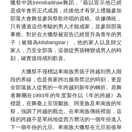
7
獵祭中跳
tremilratilraw
舞蹈，
藉以宣示他已經
是成年會所正式成員，此後他才有穿上禮服參加
部落大會舞並參與祭歌吟唱的資格。依據傳統，
只有通過這些考驗的男人才能成家，並參與部落
事務。對於在大獵祭被宣告已經晉升為青年的男
子（被稱為
kitubangsar
），他的家人以及師父
家人，乃至全部落，這個從男孩轉變成男人的時
刻，確實值得感到歡喜。
大獵祭不僅標誌卑南族男孩子跨越到男人階
段的界線，也是喪家跨出服喪禁忌的時刻，更是
全部落族人從舊的一年跨越到新年的轉折。原舞
者舞團在1993年的年度製作以《年的跨越》為
標題，在舞臺上呈現鄒族、阿美族及卑南族的年
祭，強調了跨越的觀念。在卑南族傳統裡面，這
樣的跨越不是單純地從西方曆法的一個年份進入
下一個年份的元旦。卑南族大獵祭在元旦前後舉