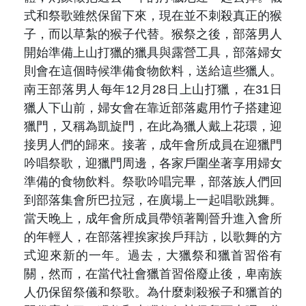
式和祭歌雖然保留下來，現在並不刺殺真正的猴
子，而以草紮的猴子代替。猴祭之後，部落男人
開始準備上山打獵的獵具與露營工具，部落婦女
則會在這個時候準備食物飲料，送給這些獵人。
南王部落男人每年12月28日上山打獵，在31日
獵人下山前，婦女會在靠近部落處用竹子搭建迎
獵門，又稱為凱旋門，在此為獵人戴上花環，迎
接男人們的歸來。接著，成年會所成員在迎獵門
吟唱祭歌，迎獵門周邊，各家戶圍坐著享用婦女
準備的食物飲料。祭歌吟唱完畢，部落族人們回
到部落集會所巴拉冠，在廣場上一起唱歌跳舞。
當天晚上，成年會所成員帶領著剛晉升進入會所
的年輕人，在部落裡挨家挨戶拜訪，以歌舞的方
式迎來新的一年。過去，大獵祭和獵首習俗有
關，然而，在當代社會獵首習俗廢止後，卑南族
人仍保留祭儀和祭歌。為什麼刺殺猴子和獵首的