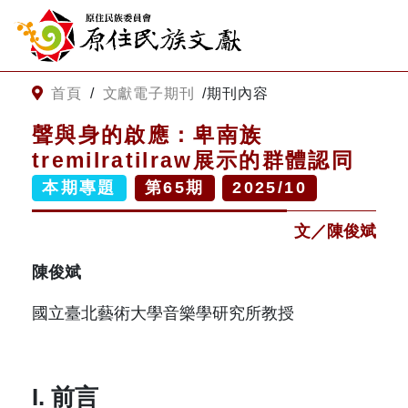
:::
跳到主要內容
網站導覽
:::
首頁
/
文獻電子期刊
/
期刊內容
聲與身的啟應：卑南族
客服諮詢
tremilratilraw展示的群體認同
本期專題
第
65
期
2025/10
關
請
鍵
輸
文／陳俊斌
字
入
搜
關
陳俊斌
尋
鍵
字
國立臺北藝術大學音樂學研究所教授
關於我們
關於原住民族文獻會
最新消息
I. 前言