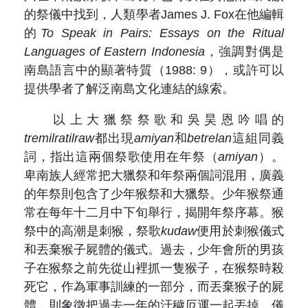
的祭儀中找到，人類學者James J. Fox在他編輯
的
To Speak in Pairs: Essays on the Ritual
Languages of Eastern Indonesia
，強調對偶是
南島語言中的顯著特質（1988: 9），或許可以
提供學者了解泛南島文化連結的線索。
以上大獵祭祭歌和吳昊恩吟唱的
tremilratilraw
都出現
amiyan
和
betrelan
這組同義
詞，指出這兩個祭歌使用在年祭（
amiyan
）。
卑南族人經常把大獵祭和年祭兩個詞混用，廣義
的年祭則包含了少年猴祭和大獵祭。少年猴祭通
常在每年十二月中下旬舉行，揭開年祭序幕。猴
祭中的高潮是刺猴，祭歌
kudaw
便用於刺猴儀式
和丟棄猴子屍體的儀式。過去，少年會所的男孩
子在猴祭之前先從山裡抓一隻猴子，在猴祭時殺
死它，作為軍事訓練的一部分，而丟棄猴子的屍
體，則象徵把過去一年的汙穢厄運一起丟掉。儀