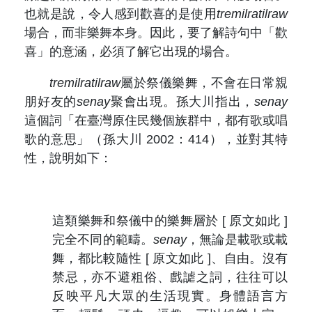
也就是說，令人感到歡喜的是使用
tremilratilraw
場合，而非樂舞本身。因此，要了解詩句中「歡
喜」的意涵，必須了解它出現的場合。
tremilratilraw
屬於祭儀樂舞，不會在日常親
朋好友的
senay
聚會出現。孫大川指出，
senay
這個詞「在臺灣原住民幾個族群中，都有歌或唱
歌的意思」（孫大川 2002：414），並對其特
性，說明如下：
這類樂舞和祭儀中的樂舞層於
[ 原文如此 ]
完全不同的範疇。
senay
，無論是載歌或載
舞，都比較隨性
[ 原文如此 ]
、自由。沒有
禁忌，亦不避粗俗、戲謔之詞，往往可以
反映平凡大眾的生活現實。身體語言方