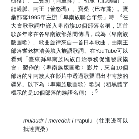
樹格）、上賓朗（阿里擺）、初鹿（北絲鬮）、
龍過脈、南王（普悠瑪）、寶桑（巴布麓）。寶
4
桑部落1995年主辦「卑南族聯合年祭」時，
在
大會歌歌詞中嵌入卑南族10個部落名稱，這首
歌多年來在各卑南族部落間傳唱，成為〈卑南族
版圖歌〉。歌曲旋律來自一首日本歌曲，由南王
部落耆老林清美填入族語歌詞。在YouTube可以
看到「臺東縣卑南族民族自治事務促進發展協
會」製作的〈卑南族版圖歌〉影片，來自10個
部落的卑南族人在影片中透過歌聲唱出卑南族的
疆界。以下為〈卑南族版圖歌〉歌詞（粗黑體字
5
標示的是10個部落的族語名稱）：
mulaudr i meredek i
Papulu
（往東邊可以
抵達寶桑）