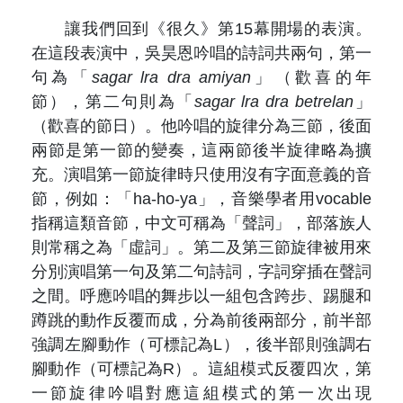
讓我們回到《很久》第15幕開場的表演。
在這段表演中，吳昊恩吟唱的詩詞共兩句，第一
句為「
sagar lra dra amiyan
」（歡喜的年
節），第二句則為「
sagar lra dra betrelan
」
（歡喜的節日）。他吟唱的旋律分為三節，後面
兩節是第一節的變奏，這兩節後半旋律略為擴
充。演唱第一節旋律時只使用沒有字面意義的音
節，例如：「ha-ho-ya」，音樂學者用vocable
指稱這類音節，中文可稱為「聲詞」，部落族人
則常稱之為「虛詞」。第二及第三節旋律被用來
分別演唱第一句及第二句詩詞，字詞穿插在聲詞
之間。呼應吟唱的舞步以一組包含跨步、踢腿和
蹲跳的動作反覆而成，分為前後兩部分，前半部
強調左腳動作（可標記為L），後半部則強調右
腳動作（可標記為R）。這組模式反覆四次，第
一節旋律吟唱對應這組模式的第一次出現