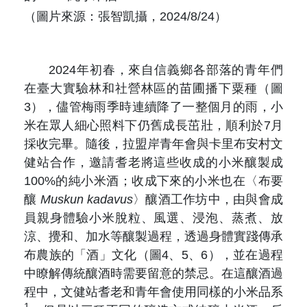
（圖片來源：張智凱攝，2024/8/24）
2024年初春，來自信義鄉各部落的青年們
在臺大實驗林和社營林區的苗圃播下粟種（圖
3），儘管梅雨季時連續降了一整個月的雨，小
米在眾人細心照料下仍舊成長茁壯，順利於7月
採收完畢。隨後，拉盟岸青年會與卡里布安村文
健站合作，邀請耆老將這些收成的小米釀製成
100%的純小米酒；收成下來的小米也在〈布要
釀
Muskun kadavus
〉釀酒工作坊中，由與會成
員親身體驗小米脫粒、風選、浸泡、蒸煮、放
涼、攪和、加水等釀製過程，透過身體實踐傳承
布農族的「酒」文化（圖4、5、6），並在過程
中瞭解傳統釀酒時需要留意的禁忌。在這釀酒過
程中，文健站耆老和青年會使用同樣的小米品系
1