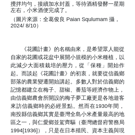
攪拌均勻，接續加水封蓋，等待酒精發酵一星期
左右，小米酒便完成了。
（圖片來源：全葛俊良 Paian Squlumam 攝，
2024/ 8/10）
《花圃計畫》的名稱由來，是希望眾人能從
自家的花圃或花盆中展開小規模的小米種植，以
此減少大面積栽培的壓力，從「保種」開始作
起。而談起《花圃計畫》的初衷，就要從信義鄉
部落的農業變遷開始講起。多數人對於信義鄉的
記憶都建立在梅子、甜椒、番茄等經濟作物上，
由信義鄉農會所開設的梅子夢工廠更是各地遊客
來訪信義鄉時的必經景點。然而在1930年間，
南投縣信義鄉其實是臺灣全島小米產量最高的地
區之一，與仁愛鄉並駕齊驅（臺灣總督府警務局
1994[1936]），只是在日本殖民、資本主義與現