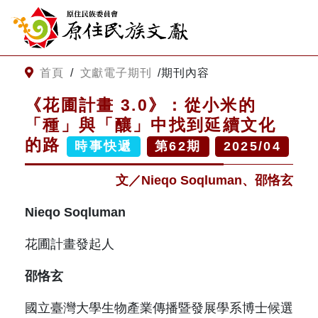
:::
跳到主要內容
網站導覽
:::
首頁
/
文獻電子期刊
/
期刊內容
《花圃計畫 3.0》：從小米的
客服諮詢
「種」與「釀」中找到延續文化
的路
時事快遞
第
62
期
2025/04
關
請
鍵
輸
文／Nieqo Soqluman、邵恪玄
字
入
搜
關
Nieqo Soqluman
尋
鍵
字
花圃計畫發起人
關於我們
邵恪玄
關於原住民族文獻會
最新消息
國立臺灣大學生物產業傳播暨發展學系博士候選