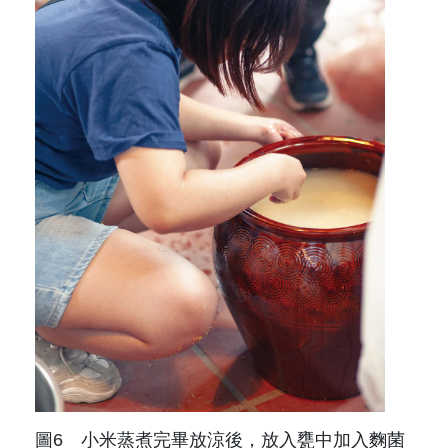
圖6 小米蒸煮完畢放涼後，放入甕中加入麴菌