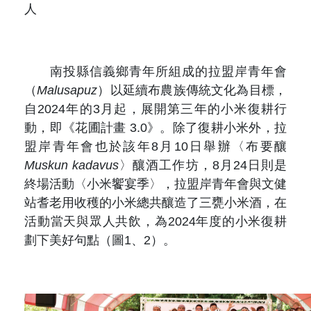
原住民族文獻會設置要點
人
網站訊息
出版品專區
委員介紹
徵稿訊息
本會出版品列表
文獻電子期刊
南投縣信義鄉青年所組成的拉盟岸青年會
歷次會議記錄
與國史館共同出版品介紹
（
Malusapuz
）以延續布農族傳統文化為目標，
本期內容
相關連結
自2024年的3月起，展開第三年的小米復耕行
出版品查詢
動，即《花圃計畫 3.0》。除了復耕小米外，拉
歷史期刊
盟岸青年會也於該年8月10日舉辦〈布要釀
Muskun kadavus
〉釀酒工作坊，8月24日則是
訂閱電子報
終場活動〈小米饗宴季〉，拉盟岸青年會與文健
徵稿說明
站耆老用收穫的小米總共釀造了三甕小米酒，在
活動當天與眾人共飲，為2024年度的小米復耕
期刊查詢
劃下美好句點（圖1、2）。