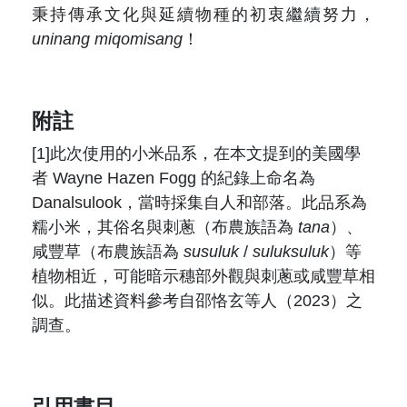
秉持傳承文化與延續物種的初衷繼續努力，
uninang miqomisang
！
附註
[1]此次使用的小米品系，在本文提到的美國學
者 Wayne Hazen Fogg 的紀錄上命名為
Danalsulook，當時採集自人和部落。此品系為
糯小米，其俗名與刺蔥（布農族語為
tana
）、
咸豐草（布農族語為
susuluk
/
suluksuluk
）等
植物相近，可能暗示穗部外觀與刺蔥或咸豐草相
似。此描述資料參考自邵恪玄等人（2023）之
調查。