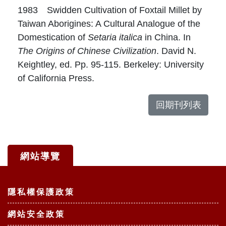
1983 Swidden Cultivation of Foxtail Millet by
Taiwan Aborigines: A Cultural Analogue of the
Domestication of
Setaria italica
in China. In
The Origins of Chinese Civilization
. David N.
Keightley, ed. Pp. 95-115. Berkeley: University
of California Press.
回期刊列表
網站導覽
:::
隱私權保護政策
網站安全政策