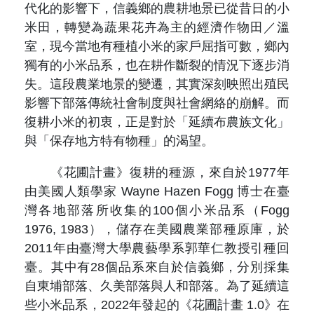
代化的影響下，信義鄉的農耕地景已從昔日的小
米田，轉變為蔬果花卉為主的經濟作物田／溫
室，現今當地有種植小米的家戶屈指可數，鄉內
獨有的小米品系，也在耕作斷裂的情況下逐步消
失。這段農業地景的變遷，其實深刻映照出殖民
影響下部落傳統社會制度與社會網絡的崩解。而
復耕小米的初衷，正是對於「延續布農族文化」
與「保存地方特有物種」的渴望。
《花圃計畫》復耕的種源，來自於1977年
由美國人類學家 Wayne Hazen Fogg 博士在臺
灣各地部落所收集的100個小米品系（Fogg
1976, 1983），儲存在美國農業部種原庫，於
2011年由臺灣大學農藝學系郭華仁教授引種回
臺。其中有28個品系來自於信義鄉，分別採集
自東埔部落、久美部落與人和部落。為了延續這
些小米品系，2022年發起的《花圃計畫 1.0》在