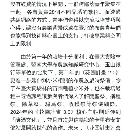
沒有經費的情況下展開，一群跨部落青年聚集在
一起，各自負責28個不同品系的繁衍。而透過
共組網絡的方式，青年們也得以交流栽培技巧與
心得，讓沒有農業背景或遠在臺北的布農青年們
也能得到技術與心靈上的支持，打破專業與空間
上的限制。
由於第一年的栽培十分順利，在臺大實驗林
管理處、暨南大學布農族知識研究中心、玉山銀
行等單位的協助下，第二年的《花圃計畫 2.0》
更進一步延伸到小米相關的布農族歲時祭儀，除
了在臺大實驗林的苗圃種植小米外，也在栽培過
程中透過課程讓參與者們深入了解開墾祭、播種
祭、除草祭、驅鳥祭、收穫祭等祭儀細節。
2024年的《花圃計畫 3.0》核心主軸則延伸到
「釀酒文化」，並且首次與信義鄉的卡里布安文
健站展開跨世代的合作。未來，《花圃計畫》會