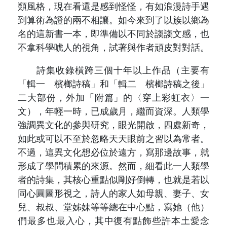
類風格，現在看還是感到怪怪，有如浪漫詩手遇
到算術為證的兩不相讓。如今來到了以族以鄉為
名的這新書一本，即準備以不同於謅謅文感，也
不拿科學唬人的視角，試著與作者頑皮對對話。
詩集收錄橫跨三個十年以上作品（主要有
「輯一 檳榔詩稿」和「輯二 檳榔詩稿之後」
二大部份，外加「附篇」的〈穿上彩虹衣〉一
文），年輕一時，已成歲月，繼而資深。人類學
強調異文化的參與研究，眼光開啟，四處新奇，
如此或可以不至於忽略天天眼前之習以為常者。
不過，這異文化想必位於遠方，寫那邊故事，就
形成了學問積累的來源。然而，細看此一人類學
者的詩集，其核心重點似剛好倒轉，也就是若以
同心圓圖形視之，詩人的家人如母親、妻子、女
兒、叔叔、堂姊妹等等總在中心點，寫她（他）
們最多也最入心，其中復有點飾些許本土愛念