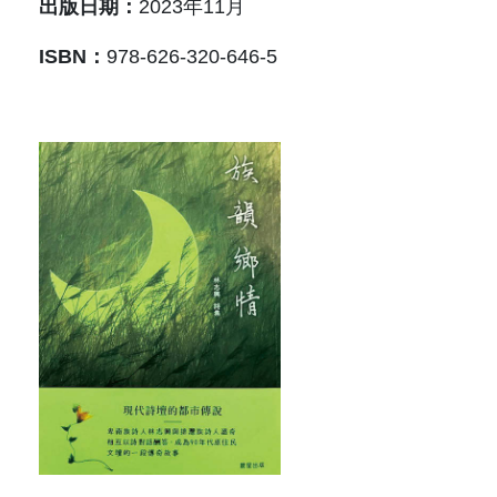
原住民族文獻會設置要點
出版日期：
2023年11月
網站訊息
出版品專區
ISBN：
978-626-320-646-5
委員介紹
徵稿訊息
本會出版品列表
文獻電子期刊
歷次會議記錄
與國史館共同出版品介紹
本期內容
相關連結
出版品查詢
歷史期刊
訂閱電子報
徵稿說明
期刊查詢