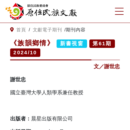
:::
跳到主要內容
網站導覽
:::
首頁
/
文獻電子期刊
/
期刊內容
《族韻鄉情》
新書視窗
第
61
期
客服諮詢
2024/10
關
請
文／謝世忠
鍵
輸
字
入
謝世忠
搜
關
尋
鍵
國立臺灣大學人類學系兼任教授
字
關於我們
關於原住民族文獻會
最新消息
出版者：
晨星出版有限公司