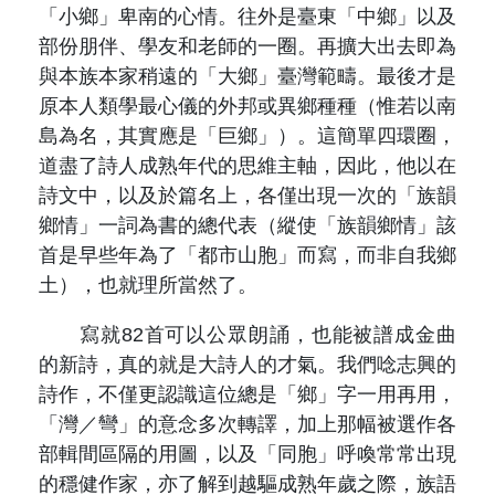
「小鄉」卑南的心情。往外是臺東「中鄉」以及
部份朋伴、學友和老師的一圈。再擴大出去即為
與本族本家稍遠的「大鄉」臺灣範疇。最後才是
原本人類學最心儀的外邦或異鄉種種（惟若以南
島為名，其實應是「巨鄉」）。這簡單四環圈，
道盡了詩人成熟年代的思維主軸，因此，他以在
詩文中，以及於篇名上，各僅出現一次的「族韻
鄉情」一詞為書的總代表（縱使「族韻鄉情」該
首是早些年為了「都市山胞」而寫，而非自我鄉
土），也就理所當然了。
寫就82首可以公眾朗誦，也能被譜成金曲
的新詩，真的就是大詩人的才氣。我們唸志興的
詩作，不僅更認識這位總是「鄉」字一用再用，
「灣／彎」的意念多次轉譯，加上那幅被選作各
部輯間區隔的用圖，以及「同胞」呼喚常常出現
的穩健作家，亦了解到越驅成熟年歲之際，族語