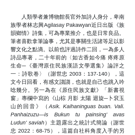
人類學者兼博物館長官外加詩人身分，卑南
族學者林志興Agilasay Pakawyan近日出版《族
韻鄉情》詩集，可為專業推介，也是日常良品。
筆者喜歡拿筆論事，尤其是事關生活諸等足以影
響文化之點滴。以前也評過詩作二回，一為多人
詩品專著，二十年前的〈如古香如今痛 疼疼原
生命─《臺灣原住民族漢語文學選集》論評之
一：詩歌卷〉（謝世忠 2003：137-140），這
文今日回看，有感文謅謅，也就是自己也跳入吟
唸幾分。另一為在《原住民族文獻》「新書視
窗」專欄中寫的《山棕 月影 太陽 迴旋─卜袞玉
山的回音》（
Asik. Kaihaninguas buan. Vali.
Panhaizuzu—is Bukun tu painsing
’
avas
Ludun
’
saviah
）主題露出之統計式簡論（謝世
忠 2022：68-75），這篇自社科角度入手的另