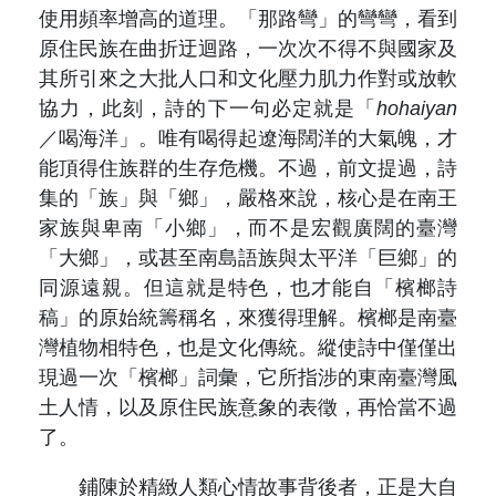
使用頻率增高的道理。「那路彎」的彎彎，看到
原住民族在曲折迂迴路，一次次不得不與國家及
其所引來之大批人口和文化壓力肌力作對或放軟
協力，此刻，詩的下一句必定就是「
hohaiyan
／喝海洋」。唯有喝得起遼海闊洋的大氣魄，才
能頂得住族群的生存危機。不過，前文提過，詩
集的「族」與「鄉」，嚴格來說，核心是在南王
家族與卑南「小鄉」，而不是宏觀廣闊的臺灣
「大鄉」，或甚至南島語族與太平洋「巨鄉」的
同源遠親。但這就是特色，也才能自「檳榔詩
稿」的原始統籌稱名，來獲得理解。檳榔是南臺
灣植物相特色，也是文化傳統。縱使詩中僅僅出
現過一次「檳榔」詞彙，它所指涉的東南臺灣風
土人情，以及原住民族意象的表徵，再恰當不過
了。
鋪陳於精緻人類心情故事背後者，正是大自