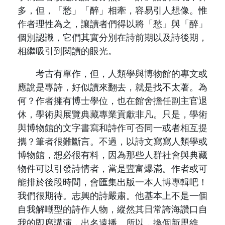
多，但，「愁」「醉」相牽，容易引人想像。惟
作者理性為之，讓讀者們得以將「愁」與「醉」
個別認識，它們其實分別在詩前期以及詩後期，
相繼吸引到閱讀的眼光。
考古有單作，但，人類學與博物館的專文或
應說是專詩，好似讀來翻去，就是找不太著。為
何？作者擁有博士學位，也在館舍擔任副主官退
休，學術與展覽典藏專業貢獻非凡。只是，學術
與博物館的文字書寫和詩作可否同一或者相互提
攜？筆者很難斷言。不過，以詩文寫寫人類學或
博物館，想必很有料，因為那些人群社會與典藏
物件可以引發詩情者，當是豐富爆滿。作者或可
能排於後段時間，會匯集出版一本人博專輯吧！
我們很期待。志興的詩嚴肅。他基本上不是一個
自我解嘲型的詩作人物，縱然其日常誇海讚口自
我的即席講演，出名遠播。所以，換個新思維。