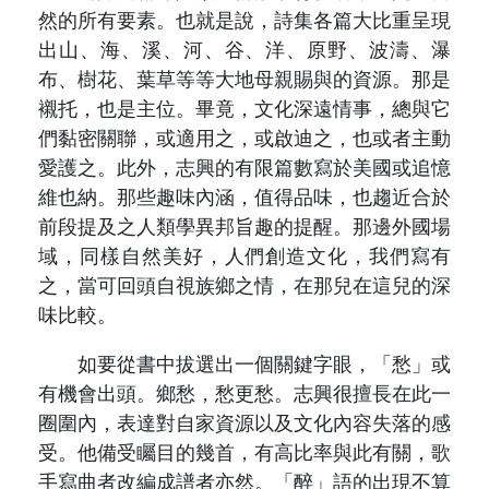
然的所有要素。也就是說，詩集各篇大比重呈現
出山、海、溪、河、谷、洋、原野、波濤、瀑
布、樹花、葉草等等大地母親賜與的資源。那是
襯托，也是主位。畢竟，文化深遠情事，總與它
們黏密關聯，或適用之，或啟迪之，也或者主動
愛護之。此外，志興的有限篇數寫於美國或追憶
維也納。那些趣味內涵，值得品味，也趨近合於
前段提及之人類學異邦旨趣的提醒。那邊外國場
域，同樣自然美好，人們創造文化，我們寫有
之，當可回頭自視族鄉之情，在那兒在這兒的深
味比較。
如要從書中拔選出一個關鍵字眼，「愁」或
有機會出頭。鄉愁，愁更愁。志興很擅長在此一
圈圍內，表達對自家資源以及文化內容失落的感
受。他備受矚目的幾首，有高比率與此有關，歌
手寫曲者改編成譜者亦然。「醉」語的出現不算