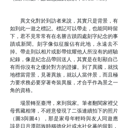
異文化對於到訪者來說，其實只是背景，有
如到此一遊之標記。標記可以帶走，也能同時留
下，君不見常常有在名勝古蹟四處刻字紀念的事
蹟或新聞。刻字像似征服佔有此地，永遠去不
掉。帶走則以相片或影帶炫耀他人所沒有的經驗
紀錄，像是紀念品帶回送人，其實是在彰顯自己
有而你沒有之優於對方的證據。到了異國，就找
地標當背景，見著異族，就以人當伴景，而且極
力要求務必要穿著奇裝異服，才合乎作為景之一
角的資格。
場景轉至臺灣，來到我家。筆者翻閱家裡父
母舊藏相簿，不經意發現了二張連續拍下的照片
（圖3與圖4），那是家母年輕時與友人同遊應
該是日月潭邵族時稱德化社或水社化蕃的留影，