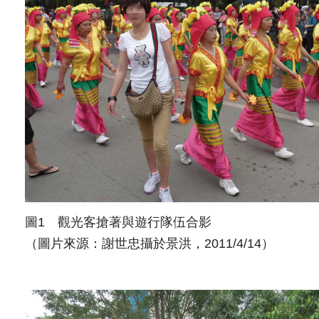
圖1 觀光客搶著與遊行隊伍合影
（圖片來源：謝世忠攝於景洪，2011/4/14）