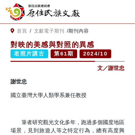
:::
跳到主要內容
網站導覽
:::
首頁
/
文獻電子期刊
/
期刊內容
對映的美感與對照的異感
客服諮詢
老照片講古
第
61
期
2024/10
文／謝世忠
關
請
鍵
輸
字
入
謝世忠
搜
關
尋
鍵
國立臺灣大學人類學系兼任教授
字
關於我們
關於原住民族文獻會
筆者研究觀光文化多年，跑過多個國度地區
最新消息
場景，見到旅遊人等之特定行為，總有高度興