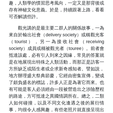
原住民族文獻會設置要點
趣，人類學的慣習思考風向，一定又是那背後或
網站訊息
出版品專區
存有神秘文化意義。於是，持續跟著上路，看看
委員介紹
可否解讀些許。
徵稿訊息
本會出版品列表
文獻電子期刊
歷次會議記錄
觀光講的是最主要二群人的關係故事，一為
與國史館共同出版品介紹
本期內容
來自於輸出社會（delivery society）或稱觀光客
相關連結
（tourist），另一為接收社會（receiving
出版品查詢
歷史期刊
society）成員或稱被觀光者（touree）。前者會
抵達該處，必有引人到來之因緣，常見的答案就
訂閱電子報
是在地展現出特殊之人類活動，而那正是訪客一
方所缺乏或陌生者或企求新奇感知者。譬如說，
徵稿說明
地方辦理盛大祭典節慶，它經由密集宣傳，變成
了頗負盛名的標誌，許多人正是為著它而來。也
期刊查詢
有可能是客人必須經由一段被營造出之涉險歷程
的路途，方可抵達之異國情調所在。總之，二類
人如何碰撞，以及不同文化逢遇之後的展衍情
事，均很令人感興趣，有些老照片就直接呈現出