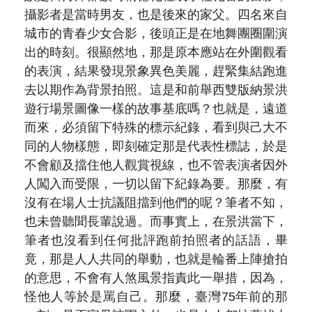
攝影者是當時男友，也是後來的家父。四名來自
城市的青春少女合影，後頭正是在地舞團圈圍演
出的時刻。很顯然地，那是原本應站在外圍觀看
的表演，結果發現景象異色美麗，趕緊集結跑進
去以期作為背景拍照。這是和前舉西雙版納景洪
遊行場景圖像一樣的故事基底嗎？也就是，遠道
而來，必須留下特殊的標示紀錄，看到與己大不
同的人物樣態，即刻確定那是代表性標誌，於是
不會顧及擋住他人觀賞視線，也不管表演者因外
人闖入而受限，一切以留下紀錄為要。那麼，有
沒有在場人士抗議阻擋到他們的呢？筆者不知，
也未曾聽聞長輩說過。而事實上，在景洪當下，
筆者也沒看到任何批評跑前拍照者的話語，畢
竟，那是人人共同的舉動，也就是輪番上陣搶拍
的意思，不會有人煞風景指責此一舉措，因為，
怪他人等於是罵自己。那麼，臺灣75年前的那