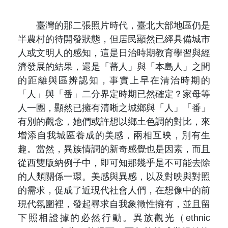
臺灣的那二張照片時代，臺北大部地區仍是
半農村的待開發狀態，但居民顯然已經具備城市
人或文明人的感知，這是日治時期教育學習與經
濟發展的結果，還是「蕃人」與「本島人」之間
的距離與區辨認知，事實上早在清治時期的
「人」與「番」二分界定時期已然確定？家母等
人一團，顯然已擁有清晰之城鄉與「人」「番」
有別的觀念，她們或許想以鄉土色調的對比，來
增添自我城區養成的美感，兩相互映，別有生
趣。當然，異族情調的新奇感覺也是因素，而且
從西雙版納例子中，即可知那幾乎是不可能去除
的人類關係一環。美感與異感，以及對映與對照
的需求，促成了近現代社會人們，在想像中的前
現代氛圍裡，發起尋求自我象徵性擁有，並且留
下照相證據的必然行動。異族觀光（ethnic