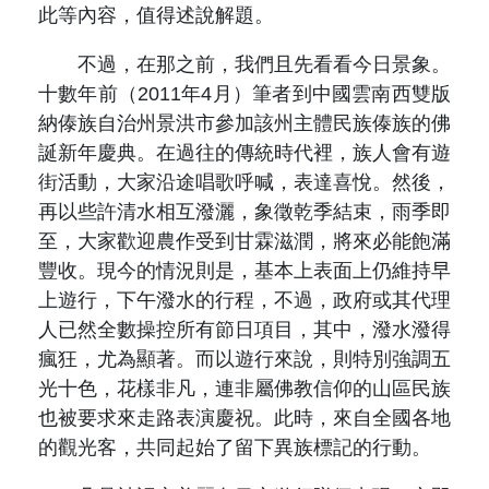
此等內容，值得述說解題。
不過，在那之前，我們且先看看今日景象。
十數年前（2011年4月）筆者到中國雲南西雙版
納傣族自治州景洪市參加該州主體民族傣族的佛
誕新年慶典。在過往的傳統時代裡，族人會有遊
街活動，大家沿途唱歌呼喊，表達喜悅。然後，
再以些許清水相互潑灑，象徵乾季結束，雨季即
至，大家歡迎農作受到甘霖滋潤，將來必能飽滿
豐收。現今的情況則是，基本上表面上仍維持早
上遊行，下午潑水的行程，不過，政府或其代理
人已然全數操控所有節日項目，其中，潑水潑得
瘋狂，尤為顯著。而以遊行來說，則特別強調五
光十色，花樣非凡，連非屬佛教信仰的山區民族
也被要求來走路表演慶祝。此時，來自全國各地
的觀光客，共同起始了留下異族標記的行動。