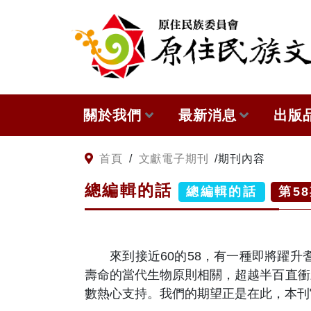
:::
跳到主要內容
關於我們
最新消息
出版
關於原住民族文獻會
網站訊息
本會
:::
首頁
/
文獻電子期刊
/
期刊內容
總編輯的話
原住民族文獻會設置要點
徵稿訊息
與國
總編輯的話
第
58
委員介紹
出版
來到接近60的58，有一種即將躍升耆
歷次會議記錄
壽命的當代生物原則相關，超越半百直衝
數熱心支持。我們的期望正是在此，本刊