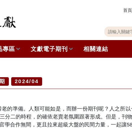
首頁
關
請
鍵
輸
字
入
品專區
文獻電子期刊
相關連結
搜
關
尋
鍵
字
出版品列表
本期內容
史館共同出版品介紹
歷史期刊
期
2024/04
品查詢
訂閱電子報
老的準備。人類可能如是，而辦一份期刊呢？人之所以
徵稿說明
三分二的時程，的確依老賣老氛圍跟著形成。但是，刊
官學合作無間，更且拉來超級大盤的民間力量，一起讓5
期刊查詢