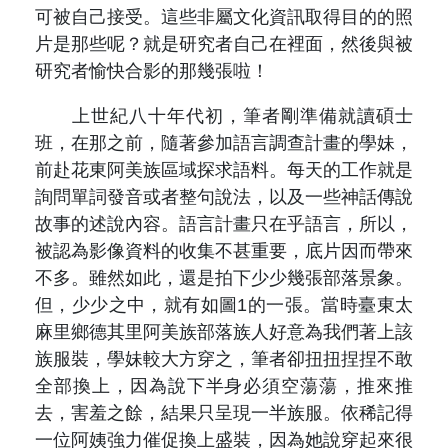
可被自己接受。這些非屬文化資訊取得目的的照
片是那些呢？就是研究者自己在裡面，然後與被
研究者愉快合影的那幾張啦！
上世紀八十年代初，筆者剛準備就讀碩士
班，在那之前，隨著參加語言調查計畫的學妹，
前赴花東阿美族區域探求語料。每天的工作就是
詢問單詞發音或者整句說法，以及一些神話傳說
故事的述說內容。語言計畫只在乎語言，所以，
被認為影像資料的收集不甚重要，底片因而帶來
不多。雖然如此，還是拍下少少幾張部落景象。
但，少少之中，就有如圖1的一張。當時臺東太
麻里鄉德其里阿美族部落族人好意為我們著上該
族服裝，學妹較大方穿之，筆者卻扭扭捏捏不敢
全部換上，因為說下半身必須空蕩蕩，推來推
去，害羞之餘，結果只呈現一半族服。依稀記得
一位阿姨強力催促換上盛裝，因為她說穿起來很