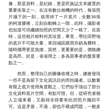
原住民族文獻會設置要點
像，那是資料，是紀錄，更是民族誌文本建置的
網站訊息
出版品專區
重要依靠之一。在沒有數位相機的時代，每張照
委員介紹
徵稿訊息
片攝下的一刻，就用掉了一片底片，全數36張
本會出版品列表
文獻電子期刊
的柯達膠捲，立刻自動轉上一階，此時，攝影者
歷次會議記錄
也知道可供繼續拍照的空間又少了一格了。在當
與國史館共同出版品介紹
本期內容
相關連結
時，這些相片材料何其珍貴，畢竟，帶往田野地
的底片不可能大量，來回城區購買亦頗為費時，
出版品查詢
歷史期刊
隨時攜帶更是負擔，當然，更重要的是，價格總
是高昂。於是，省省用之，多為當事者的盤算要
訂閱電子報
點之一。
徵稿說明
然而，整理自己的圖像收穫之時，總會發現
一些不是為留下文化資訊目的而拍攝者。以數量
期刊查詢
有限之底片使用角度觀之，它們似乎強佔了部分
文化資料底片空間，有點可惜。但，從研究者個
人立場來看，又顯得非得要有此些照片攜回不
可。這是矛盾，不過，卻也不構成問題，一般多