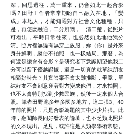
深，回思過往，萬一重來，仍會如此一起合影
嗎？田野工作者常常期盼自己融入在地，「變
成」本地人，才能知通對方社會文化種種，只
是，再怎麼融通，二分辨識，一清二楚，從照片
可看出，平時日常往來，也必然如此地他我分
清。照片裡無論有無穿上族服，妳（你）是外來
身分鮮明，縱使不拍照，也一樣結局。那麼，為
何還是總會有合影？是研究者下意識期望他我二
分可以留下優越證據，還是一切真的就單純朋友
相聚好時光？其實答案不會太難推斷，畢竟，單
純好友不會刻意穿著對方變成他們，才來拍照，
也不太會特別找到少數民族，然後一定來個大合
照。筆者田野跑多年多國多地方，這二張3、40
年前的照片，只是合影為題的其中少少片張。此
時，翻閱師長同好發表的論著，也不乏類此照片
的文本現出。足見，或許這是人類學學術常態。