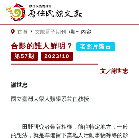
:::
跳到主要內容
網站導覽
:::
首頁
/
文獻電子期刊
/
期刊內容
合影的誰人鮮明？
老照片講古
客服諮詢
第
57
期
2023/10
關
請
文／謝世忠
鍵
輸
字
入
謝世忠
搜
關
尋
鍵
國立臺灣大學人類學系兼任教授
字
關於我們
關於原住民族文獻會
最新消息
田野研究者帶著相機，前往特定地方，一般
的想法，就是準備留下當地人活動事物等等的影