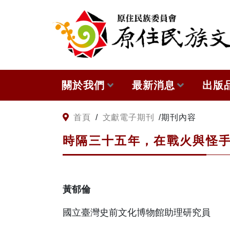
:::
跳到主要內容
關於我們
最新消息
出版
關於原住民族文獻會
網站訊息
本會
:::
首頁
/
文獻電子期刊
/
期刊內容
時隔三十五年，在戰火與怪
原住民族文獻會設置要點
徵稿訊息
與國
委員介紹
出版
黃郁倫
歷次會議記錄
國立臺灣史前文化博物館助理研究員