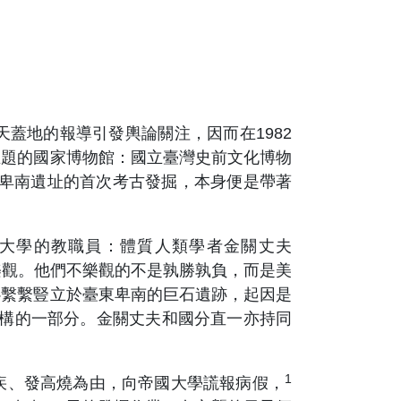
地的報導引發輿論關注，因而在1982
主題的國家博物館：國立臺灣史前文化博物
，卑南遺址的首次考古發掘，本身便是帶著
大學的教職員：體質人類學者金關丈夫
況感到不樂觀。他們不樂觀的不是孰勝孰負，而是美
心繫繫豎立於臺東卑南的巨石遺跡，起因是
屋結構的一部分。金關丈夫和國分直一亦持同
1
、發高燒為由，向帝國大學謊報病假，