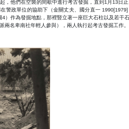
起，他們在空襲的間歇中進行考古發掘，直到1月13日止
政單位的協助下（金關丈夫、國分直一 1990[1979]：
圖4）作為發掘地點，那裡豎立著一座巨大石柱以及若干
派兩名卑南社年輕人參與），兩人執行起考古發掘工作。