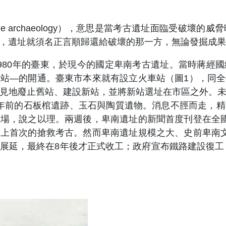
 archaeology），意思是當考古遺址面臨受破壞
，遺址就須名正言順歸還給破壞的那一方，無論發掘成果
80年的臺東，於現今的國定卑南考古遺址。當時蔣經國
站—的開通。臺東市本來就有設立火車站（圖1），同
見地廢止舊站、建設新站，並將新站選址在市區之外。
00年前的石板棺遺跡、玉石與陶質遺物。消息不脛而走，
場，說之以理。兩週後，卑南遺址的新聞首度刊登在全
上首次的搶救考古。然而卑南遺址規模之大、史前卑南
展延，最終在8年後才正式收工；政府宣布鐵路建設復工，