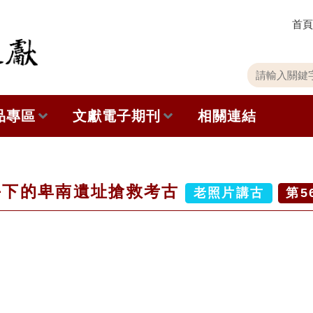
首頁
關
請
鍵
輸
字
入
品專區
文獻電子期刊
相關連結
搜
關
尋
鍵
字
出版品列表
本期內容
手下的卑南遺址搶救考古
史館共同出版品介紹
歷史期刊
老照片講古
第
5
品查詢
訂閱電子報
徵稿說明
期刊查詢