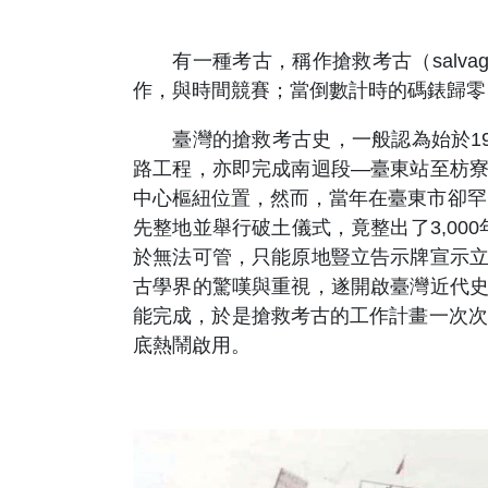
有一種考古，稱作搶救考古（salvage
作，與時間競賽；當倒數計時的碼錶歸零
臺灣的搶救考古史，一般認為始於19
路工程，亦即完成南迴段—臺東站至枋寮
中心樞紐位置，然而，當年在臺東市卻罕
先整地並舉行破土儀式，竟整出了3,0
於無法可管，只能原地豎立告示牌宣示立
古學界的驚嘆與重視，遂開啟臺灣近代史
能完成，於是搶救考古的工作計畫一次次
底熱鬧啟用。