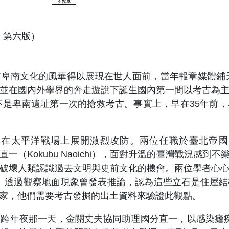
4，第六版）
南文化的風華得以展現在世人面前，當年報章媒體鋪天蓋
並在國內外學界的奔走遊說下誕生國內第一間以考古為
並不是卑南遺址第一次的搶救考古。事實上，早在35年前
本在太平洋戰場上展開激烈攻防。兩位任職於臺北帝國
者國分直一（Kokubu Naoichi），面對升溫的臺灣戰
破壞人類認識過去文明與史前文化的機會。兩位學者心
adao）透過觀察地面現象曾發表推論，認為這些立石是住
家，他們需要考古發掘的出土資料來驗證此觀點。
年夜那一天，金關丈夫協同助理國分直一，以感染瘧疾