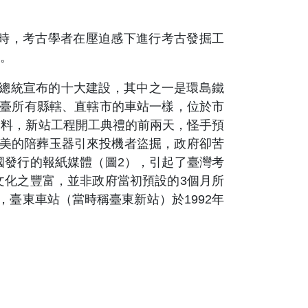
的威脅時，考古學者在壓迫感下進行考古發掘工
。
總統宣布的十大建設，其中之一是環島鐵
全臺所有縣轄、直轄市的車站一樣，位於市
未料，新站工程開工典禮的前兩天，怪手預
精美的陪葬玉器引來投機者盜掘，政府卻苦
國發行的報紙媒體（圖2），引起了臺灣考
文化之豐富，並非政府當初預設的3個月所
臺東車站（當時稱臺東新站）於1992年