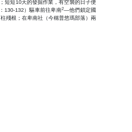
；短短10天的發掘作業，有空襲的日子便
2
130-132）驅車前往卑南
—他們鎖定國
石柱殘根；在卑南社（今稱普悠瑪部落）兩