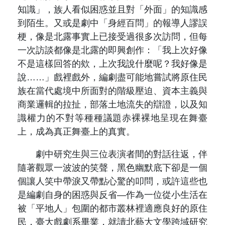
知識」，族人看似困惑並且對「外面」的知識感
到陌生。又或是劇中「身經百問」的報導人謬誤
梗，像是北露事實上已接受過很多次訪問，但每
一次訪談都像是北露的即興創作：「我上次好像
不是這樣回答的欸，上次我說什麼呢？我好像是
說……」戲裡戲外，編劇盡可能地嘗試將原住民
族在當代處境中所面對的階級壓迫、資本主義與
商業邏輯的拉扯，部落土地流失的辯證，以及知
識權力的不對等種種議題赤裸裸地呈現在舞臺
上，成為真正舞臺上的真實。
劇中研究生與三位表演者間的對話往返，伴
隨著觀眾一波波的笑聲，黑色幽默底下卻是一個
個讓人笑中帶淚又帶點心驚的叩問，或許這些也
是編劇自身的困惑與反省—作為一位從小生活在
被「平地人」包圍的都市叢林裡適應良好的原住
民，臺大戲劇系畢業，就讀北藝大文學跨域研究