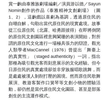
原住民族文獻會設置要點
網站訊息
賞一齣由泰雅族劇場編劇／演員游以德／Sayun
出版品專區
Nomin創作的作品《泰雅精神文創劇場》（圖
委員介紹
徵稿訊息
1、2），這齣戲以喜劇為基調，透過原住民的
本會出版品列表
文獻電子期刊
自嘲自解，勾勒出當代原住民的現實處境。故事
歷次會議記錄
從三位原住民（北露、哈勇跟彼得）在即將倒閉
與國史館共同出版品介紹
本期內容
相關連結
的原住民文創園區裡意興闌珊的表演開始，對所
謂的原住民文化進行一場極具張力的辯證。觀光
出版品查詢
歷史期刊
人類學者MacCannel（1976）曾提出「舞臺上
的真實性」（staged authenticity）一詞，指出
訂閱電子報
那種為吸引觀光客而刻意展示的文化經驗。但今
日原住民的真實處境卻並非穿族服唱歌跳舞，而
徵稿說明
是處處被漢人剝削打壓的困境。然而原住民歌舞
展演、教遊客製作口簧琴等文創小物的體驗活
期刊查詢
動，卻仍然是當代原住民文化園區、甚至是部落
創生的主流運作模式。