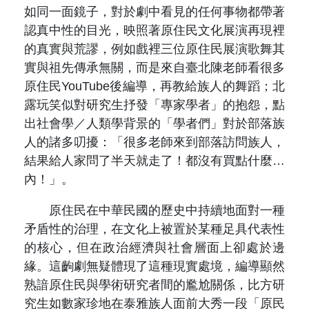
如同一面鏡子，對於劇中看見的任何事物都帶著
認真中性的目光，映照著原住民文化展演再現裡
的真實與荒謬，例如戲裡三位原住民展演歌舞其
實與祖先傳承無關，而是來自臺北陳老師看很多
原住民YouTube後編導，再教給族人的舞蹈；北
露玩笑似對研究生抒發「專家學者」的抱怨，點
出社會學／人類學背景的「學者們」對於部落族
人的諸多叨擾：「很多老師來到部落訪問族人，
結果給人家問了半天就走了！都沒有買點什麼…
內！」。
原住民在中華民國的歷史中持續地面對一種
矛盾性的治理，在文化上被置於某種足具代表性
的核心，但在政治經濟與社會層面上卻處於邊
緣。這齣劇無疑體現了這種現實處境，編導顯然
熟諳原住民與學術研究者間的尷尬關係，比方研
究生如數家珍地在泰雅族人面前大秀一段「原民