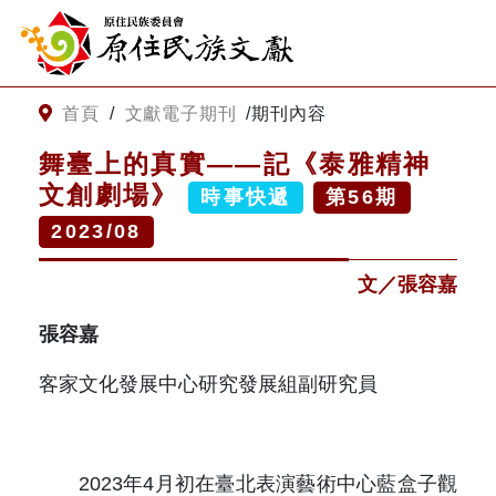
:::
跳到主要內容
網站導覽
:::
首頁
/
文獻電子期刊
/
期刊內容
舞臺上的真實——記《泰雅精神
客服諮詢
文創劇場》
時事快遞
第
56
期
2023/08
關
請
鍵
輸
文／張容嘉
字
入
搜
關
張容嘉
尋
鍵
字
關於我們
客家文化發展中心研究發展組副研究員
關於原住民族文獻會
最新消息
2023年4月初在臺北表演藝術中心藍盒子觀