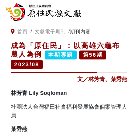
:::
跳到主要內容
網站導覽
:::
首頁
/
文獻電子期刊
/
期刊內容
成為「原住民」：以高雄六龜布
客服諮詢
農人為例
本期專題
第
56
期
2023/08
關
請
鍵
輸
文／林芳青、葉秀燕
字
入
搜
關
林芳青 Lily Soqloman
尋
鍵
字
關於我們
社團法人台灣福田社會福利發展協會個案管理人
員
關於原住民族文獻會
最新消息
葉秀燕