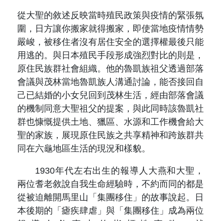
從大聖的敘述反映當時殖民政策與疫情的緊張氛
圍，日方讓你搬家就得搬家，即使當地疫情情勢
嚴峻，被移住者沒有居住安全的選擇權最後只能
用逃的。與日本殖民手段形成強烈對比的則是，
原住民族群社會組織。他的魯凱族祖父透過部落
會議與茂林當地魯凱族人溝通討論，能否接回自
己已結婚的小女兒回到茂林生活，經由部落會議
的機制同意大聖祖父的提案，與此同時該魯凱社
群也慷慨提供土地、獵區、水源和工作機會給大
聖的家族，展現原住民族之共享精神和跨族群共
同在六龜地區生活的現況和樣貌。
1930年代左右出生的報導人大燕和大聖，
兩位耆老敘說自我生命經驗時，不約而同的都是
從被迫離開馬里山「集團移住」的故事說起。日
本後期的「瘧疾肆虐」與「集團移住」成為兩位