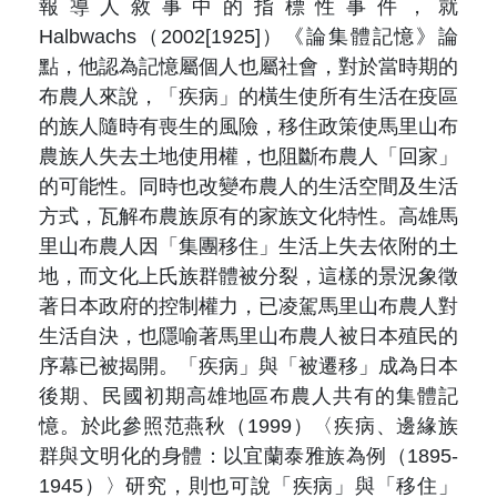
報導人敘事中的指標性事件，就
Halbwachs（2002[1925]）《論集體記憶》論
點，他認為記憶屬個人也屬社會，對於當時期的
布農人來說，「疾病」的橫生使所有生活在疫區
的族人隨時有喪生的風險，移住政策使馬里山布
農族人失去土地使用權，也阻斷布農人「回家」
的可能性。同時也改變布農人的生活空間及生活
方式，瓦解布農族原有的家族文化特性。高雄馬
里山布農人因「集團移住」生活上失去依附的土
地，而文化上氏族群體被分裂，這樣的景況象徵
著日本政府的控制權力，已凌駕馬里山布農人對
生活自決，也隱喻著馬里山布農人被日本殖民的
序幕已被揭開。「疾病」與「被遷移」成為日本
後期、民國初期高雄地區布農人共有的集體記
憶。於此參照范燕秋（1999）〈疾病、邊緣族
群與文明化的身體：以宜蘭泰雅族為例（1895-
1945）〉研究，則也可說「疾病」與「移住」