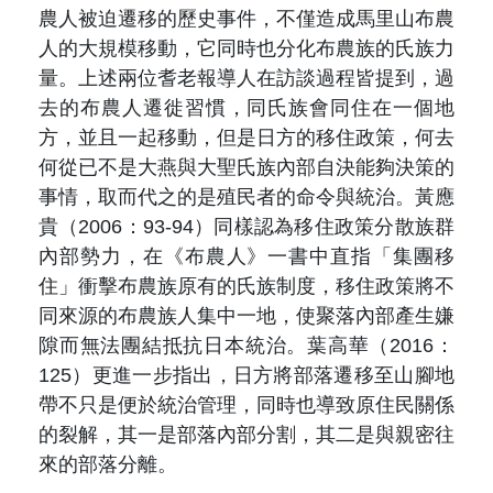
農人被迫遷移的歷史事件，不僅造成馬里山布農
人的大規模移動，它同時也分化布農族的氏族力
量。上述兩位耆老報導人在訪談過程皆提到，過
去的布農人遷徙習慣，同氏族會同住在一個地
方，並且一起移動，但是日方的移住政策，何去
何從已不是大燕與大聖氏族內部自決能夠決策的
事情，取而代之的是殖民者的命令與統治。黃應
貴（2006：93-94）同樣認為移住政策分散族群
內部勢力，在《布農人》一書中直指「集團移
住」衝擊布農族原有的氏族制度，移住政策將不
同來源的布農族人集中一地，使聚落內部產生嫌
隙而無法團結抵抗日本統治。葉高華（2016：
125）更進一步指出，日方將部落遷移至山腳地
帶不只是便於統治管理，同時也導致原住民關係
的裂解，其一是部落內部分割，其二是與親密往
來的部落分離。