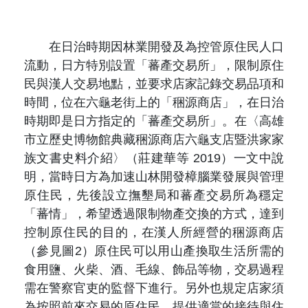
在日治時期因林業開發及為控管原住民人口
流動，日方特別設置「蕃產交易所」，限制原住
民與漢人交易地點，並要求店家記錄交易品項和
時間，位在六龜老街上的「稇源商店」，在日治
時期即是日方指定的「蕃產交易所」。在〈高雄
市立歷史博物館典藏稇源商店六龜支店暨洪家家
族文書史料介紹〉（莊建華等 2019）一文中說
明，當時日方為加速山林開發樟腦業發展與管理
原住民，先後設立撫墾局和蕃產交易所為穩定
「蕃情」，希望透過限制物產交換的方式，達到
控制原住民的目的，在漢人所經營的稇源商店
（參見圖2）原住民可以用山產換取生活所需的
食用鹽、火柴、酒、毛線、飾品等物，交易過程
需在警察官吏的監督下進行。另外也規定店家須
為按照前來交易的原住民，提供適當的接待與住