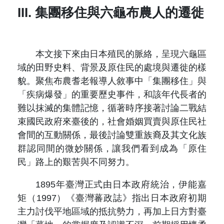
III. 集團移住與六龜布農人的遷徙
本文接下來由日本殖民的脈絡，呈現六龜區
域的田野史料、背景及原住民的處境與遷徙的樣
貌。聚焦布農耆老報導人敘事中「集團移住」與
「疾病爆發」的重要歷史事件，和該年代長者的
難以抹滅的集體記憶，循著時序接著討論二戰結
束國民政府來臺後的，社會婚姻買賣與原住民社
會間的互動關係，最後討論雙重族裔及其文化族
群認同間的微妙關係，讓我們看到成為「原住
民」路上的艱苦與不同努力。
1895年臺灣正式由日本政府統治，伊能嘉
矩（1997）《臺灣蕃政誌》指出日本政府初期
主力討伐平地區域的抵抗勢力，再加上日方對臺