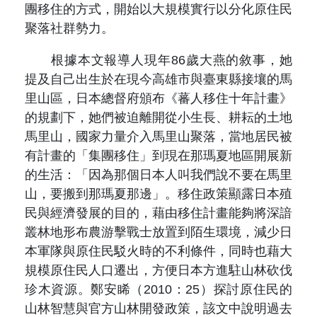
團移住的方式，開始以大規模實行以分化原住民
聚落社群勢力。
根據本文報導人現年86歲大燕的敘事，她
提及自己出生於在現今高雄市與臺東縣接壤的馬
里山區，日本總督府頒布《蕃人移住十年計畫》
的規劃下，她們被迫離開從小生長、耕耘的土地
馬里山，國家力量介入馬里山聚落，當地居民被
有計畫的「集團移住」到現在那瑪夏地區開展新
的生活：「
因為那個日本人叫我們說不要在馬里
山，要搬到那瑪夏那邊
」。移住政策顯露日本殖
民與經濟發展的目的，藉由移住計畫能夠將深諳
叢林地形布農游擊戰士放置到陌生環境，減少日
本軍隊與原住民駁火時的不利條件，同時也藉大
規模原住民人口遷出，方便日本方進駐山林砍伐
珍木資源。鄭安睎（2010：25）探討原住民的
山林智慧與官方山林開發政策，該文中說明過去