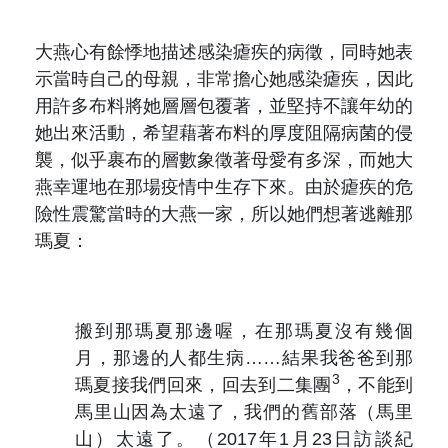
大燕心有餘悸地描述感染瘧疾的病徵，同時她表
示當時自己的母親，非常擔心她感染瘧疾，因此
用許多布料將她層層包覆著，並堅持不讓年幼的
她出來活動，希望藉著布料的厚度阻隔病菌的侵
襲，似乎裹布的層數象徵著母愛有多深，而她大
燕幸運地在那場疫情中生存下來。由於瘧疾的危
險性震驚當時的大燕一家，所以她們想著逃離那
瑪夏：
搬到那瑪夏那邊喔，在那瑪夏沒有幾個
月，那邊的人都生病……結果我爸爸到那
3
瑪夏接我們回來，回去到二集團
，不能到
馬里山因為太遠了，我們的舊部落（馬里
山）太遠了。（2017年1月23日訪談紀