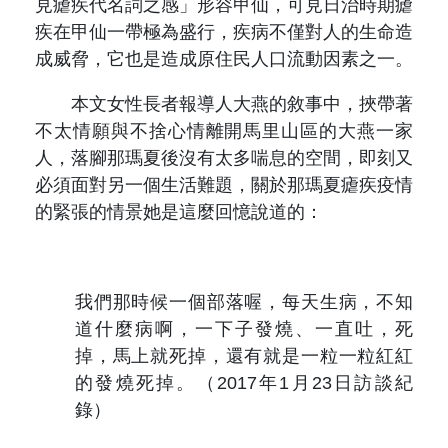
見瘧疾代名詞之感
」形容甲仙，可見日治時期瘧
疾在甲仙一帶極為盛行，疾病不僅對人的生命造
成威脅，它也是造成原住民人口流動因素之一。
本文女性長者報導人大燕的敘事中，挾帶著
不太情願與不捨心情離開馬里山區的大燕一家
人，落腳那瑪夏後沒有太多喘息的空間，即刻又
必須面對另一個生活難題，關於那瑪夏瘧疾疫情
的緊張的情景她是這麼回憶說道的：
我們那時候一個部落喔，每天生病，不知
道什麼病啊，一下子發燒、一直吐，死
掉，馬上就死掉，還有就是一粒一粒紅紅
的發燒死掉。（2017年1月23日訪談紀
錄）