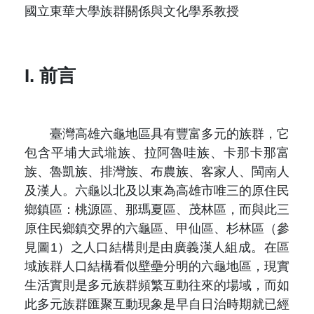
原住民族文獻會設置要點
網站訊息
國立東華大學族群關係與文化學系教授
出版品專區
委員介紹
徵稿訊息
本會出版品列表
文獻電子期刊
I. 前言
歷次會議記錄
與國史館共同出版品介紹
本期內容
相關連結
出版品查詢
歷史期刊
臺灣高雄六龜地區具有豐富多元的族群，它
包含平埔大武壠族、拉阿魯哇族、卡那卡那富
訂閱電子報
族、魯凱族、排灣族、布農族、客家人、閩南人
及漢人。六龜以北及以東為高雄市唯三的原住民
徵稿說明
鄉鎮區：桃源區、那瑪夏區、茂林區，而與此三
原住民鄉鎮交界的六龜區、甲仙區、杉林區（參
期刊查詢
見圖1）之人口結構則是由廣義漢人組成。在區
域族群人口結構看似壁壘分明的六龜地區，現實
生活實則是多元族群頻繁互動往來的場域，而如
此多元族群匯聚互動現象是早自日治時期就已經