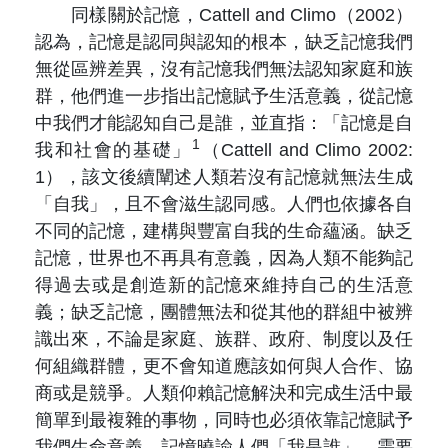
同樣關於記憶，Cattell and Climo（2002）
認為，記憶是認同與認知的根本，缺乏記憶我們
無從區辨差異，沒有記憶我們無法認知家庭和族
群，他們進一步指出記憶賦予生活意義，從記憶
中我們才能認知自己是誰，並直指：「
記憶是自
1
我和社會的基礎
」
（Cattell and Climo 2002:
1），該文後續闡述人類若沒有記憶就無法生成
「自我」，且不會滋生認同感。人們也依據各自
不同的記憶，建構與豐富自我的生命蘊涵。缺乏
記憶，世界也不再具有意義，因為人類不能夠記
得過去或是創造新的記憶來維持自己的生活意
義；缺乏記憶，團體無法和從其他的群組中被辨
識出來，不論是家庭、族群、政府、制度以及任
何組織群體，更不會知道應該如何與人合作、協
商或是競爭。人類仰賴記憶解決和完成生活中最
簡單到最複雜的事物，同時也必須依靠記憶賦予
我們生命意義。記憶曉諭人們「我是誰」、需要