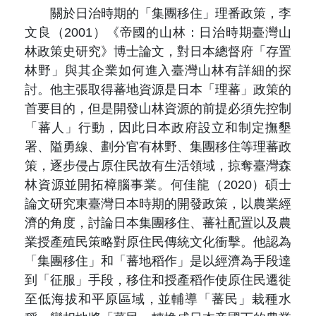
關於日治時期的「集團移住」理番政策，李
文良（2001）《帝國的山林：日治時期臺灣山
林政策史研究》博士論文，對日本總督府「存置
林野」與其企業如何進入臺灣山林有詳細的探
討。他主張取得蕃地資源是日本「理蕃」政策的
首要目的，但是開發山林資源的前提必須先控制
「蕃人」行動，因此日本政府設立和制定撫墾
署、隘勇線、劃分官有林野、集團移住等理蕃政
策，逐步侵占原住民故有生活領域，掠奪臺灣森
林資源並開拓樟腦事業。何佳龍（2020）碩士
論文研究東臺灣日本時期的開發政策，以農業經
濟的角度，討論日本集團移住、蕃社配置以及農
業授產殖民策略對原住民傳統文化衝擊。他認為
「集團移住」和「蕃地稻作」是以經濟為手段達
到「征服」手段，移住和授產稻作使原住民遷徙
至低海拔和平原區域，並輔導「蕃民」栽種水