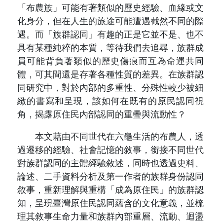
「布農族」可能有著類似的歷史經驗、血緣或文
化身分，但在人生的旅途可能遭遇截然不同的際
遇。而「族群認同」有趣的正是它並不是、也不
具有某種純粹的本質，等待我們去追尋，族群成
員可能背負著類似的歷史傷痕而互為命運共同
體，可其間還是存著各種性質的差異。在族群認
同研究中，對於內部的多重性、分殊性較少被細
緻的書寫和呈現，該如何在既有的原民認同視
角，揭露原住民內部認同的重疊與流動性？
本文藉由不同世代在六龜生活的布農人，透
過遷移的經驗、社會記憶的敘事，銜接不同世代
對族群認同的主體經驗敘述，同時也透過史料、
論述、二手資料分析及第一作者的族群身份認同
敘事，重新理解與重構「成為原住民」的族群認
知，呈現臺灣原住民認同蘊含的文化意義，並梳
理其敘事生命力量和族群內部重層、流動、迴盪