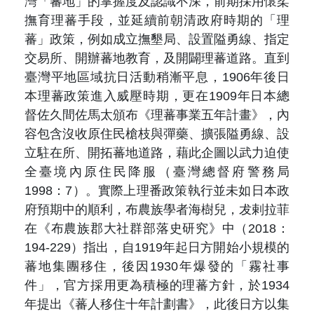
灣「蕃地」的掌握度及認識不深，前期採用懷柔
撫育理蕃手段，並延續前朝清政府時期的「理
蕃」政策，例如成立撫墾局、設置隘勇線、指定
交易所、開辦蕃地教育，及開闢理蕃道路。直到
臺灣平地區域抗日活動稍漸平息，1906年後日
本理蕃政策進入威壓時期，更在1909年日本總
督佐久間佐馬太頒布《理蕃事業五年計畫》，內
容包含沒收原住民槍枝與彈藥、擴張隘勇線、設
立駐在所、開拓蕃地道路，藉此企圖以武力迫使
全臺境內原住民降服（臺灣總督府警務局
1998：7）。實際上理番政策執行並未如日本政
府預期中的順利，布農族學者海樹兒，犮剌拉菲
在《布農族郡大社群部落史研究》中（2018：
194-229）指出，自1919年起日方開始小規模的
蕃地集團移住，後因1930年爆發的「霧社事
件」，官方採用更為積極的理蕃方針，於1934
年提出《蕃人移住十年計劃書》，此後日方以集