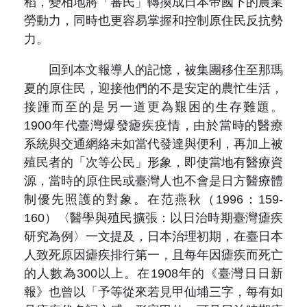
稻，變相地將「蕃民」轉換成日本帝國下的農業
勞動力，同時也更容易掌握和控制原住民反抗勢
力。
回到本文報導人的記憶，被集團移住至那瑪
夏的原住民，迎接他們的不是安定的農忙生活，
接踵而至的是另一道更為艱困的生存難題。
1900年代臺灣爆發瘧疾疫情，由於當時的醫療
系統與交通網絡未如當代發達與便利，再加上被
殖民者的「次等公民」形象，即使當地有醫療資
源，當時的原住民或臺灣人也不會是日方醫療體
制優先照護的對象。在范燕秋（1996：159-
160）〈醫學與殖民擴張：以日治時期臺灣瘧疾
研究為例〉一文提及，日本治理初期，在臺日本
人致死原因瘧疾排行第一，且每年因瘧疾而死亡
的人數為300以上。在1908年的《臺灣日日新
報》也曾以「
予等從來若見甲仙埔三字，每有如