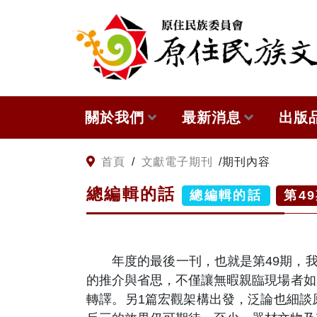
:::
跳到主要內容
關於我們
最新消息
出版
關於原住民族文獻會
網站訊息
本會
:::
首頁
/
文獻電子期刊
/
期刊內容
總編輯的話
原住民族文獻會設置要點
徵稿訊息
與國
總編輯的話
第
49
委員介紹
出版
年度的最後一刊，也就是第49期，我們
歷次會議記錄
的推介與省思，不僅讓無暇親臨現場者如
轉譯。另1篇宏觀架構出發，泛論也細談