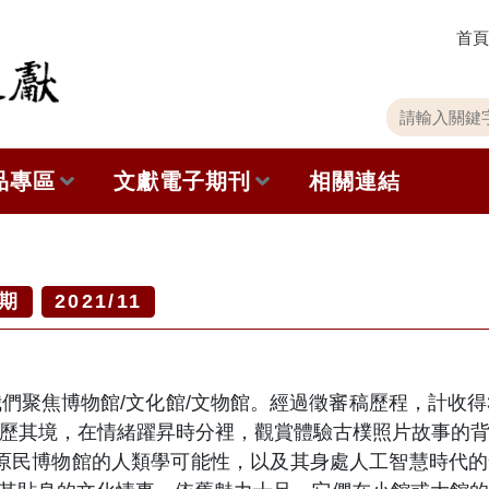
首頁
關
請
鍵
輸
字
入
品專區
文獻電子期刊
相關連結
搜
關
尋
鍵
字
出版品列表
本期內容
史館共同出版品介紹
歷史期刊
期
2021/11
品查詢
訂閱電子報
聚焦博物館/文化館/文物館。經過徵審稿歷程，計收得
徵稿說明
歷其境，在情緒躍昇時分裡，觀賞體驗古樸照片故事的
原民博物館的人類學可能性，以及其身處人工智慧時代
期刊查詢