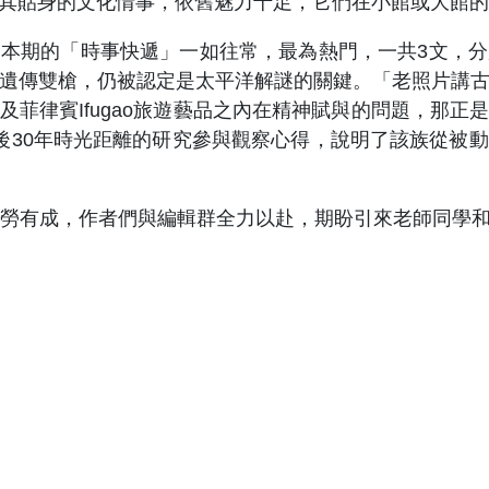
其貼身的文化情事，依舊魅力十足，它們在小館或大館的
期的「時事快遞」一如往常，最為熱門，一共3文，分
遺傳雙槍，仍被認定是太平洋解謎的關鍵。「老照片講
及菲律賓Ifugao旅遊藝品之內在精神賦與的問題，那正
後30年時光距離的研究參與觀察心得，說明了該族從被
勞有成，作者們與編輯群全力以赴，期盼引來老師同學和