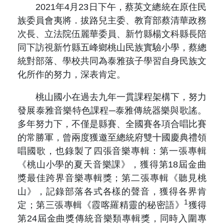
原住民族文獻會設置要點
2021年4月23日下午，蔡英文總統在原住民
網站訊息
出版品專區
族委員會夷將．拔路兒主委、教育部蔡清華政務
委員介紹
徵稿訊息
次長、立法院伍麗華委員、新竹縣楊文科縣長陪
本會出版品列表
文獻電子期刊
同下訪視新竹縣五峰鄉桃山民族實驗小學，蔡總
歷次會議記錄
統對部落、學校共同為泰雅孩子學習自身民族文
與國史館共同出版品介紹
本期內容
相關連結
化所作的努力，深表肯定。
出版品查詢
歷史期刊
桃山國小在過去九年一貫課程架構下，努力
發展泰雅音樂特色課程─泰雅傳統器樂與歌謠。
訂閱電子報
多年努力下，不僅是縣賽、全國賽各項合唱比賽
的常勝軍，曾兩度獲邀至總統府雙十國慶典禮領
徵稿說明
唱國歌，也錄製了四張音樂專輯：第一張專輯
《桃山小學的夏天音樂課》，獲得第18屆金曲
期刊查詢
獎最佳跨界音樂專輯獎；第二張專輯《聽見桃
山》，記錄部落各式各樣的聲音，獲得各界肯
1
定；第三張專輯《霞喀羅精靈的秘密語》
獲得
第24屆金曲獎傳統音樂類專輯獎，同時入圍專