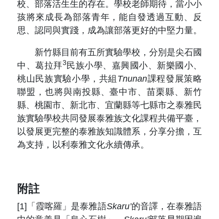
校、部落活生生的存在。學校老師期待，當小小
孩將來成長為部落青年，能自發透過互動、反
思、認同與實踐，成為讓部落更好的中堅力量。
新竹縣目前有五所實驗學校，分別是尖石國
3
中、葛拉拜
民族小學、嘉興國小、新樂國小、
桃山民族實驗小學，共組
Tnunan
課程發展策略
聯盟，也將與南投縣、臺中市、苗栗縣、新竹
縣、桃園市、新北市、宜蘭縣等七縣市之泰雅民
族實驗學校共同發展泰雅族文化課程共備平臺，
以發展更完整的泰雅族知識體系，分享分擔，互
為支持，以利泰雅文化永續傳承。
附註
[1]「霞喀羅」是泰雅語
Skaru’
的音譯，在泰雅語