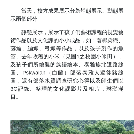
當天，校方成果展示分為靜態展示、動態展
示兩個部分。
靜態展示，展示了孩子們藝術課程的視覺藝
術作品以及文化課的小小成品，如：薯榔染織、
藤編、編織、弓織等作品，以及孩子製作的魚
筌、去年收穫的小米（見圖1之校園小米田），
及孩子們所繪製的族語繪本、泰雅族北遷路線
圖、Pskwalan（白蘭）部落泰雅人遷徙路線
圖，還有部落水質調查研究心得以及師生們以
3C記錄、整理的文化課影片及相片，琳瑯滿
目。