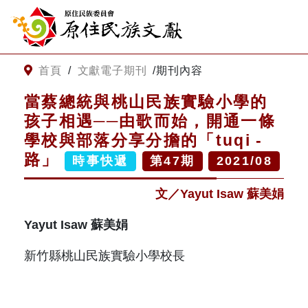
:::
跳到主要內容
網站導覽
:::
首頁
/
文獻電子期刊
/
期刊內容
當蔡總統與桃山民族實驗小學的
客服諮詢
孩子相遇──由歌而始，開通一條
學校與部落分享分擔的「tuqi -
關
請
路」
時事快遞
第
47
期
2021/08
鍵
輸
字
入
文／Yayut Isaw 蘇美娟
搜
關
尋
鍵
Yayut Isaw 蘇美娟
字
關於我們
新竹縣桃山民族實驗小學校長
關於原住民族文獻會
最新消息