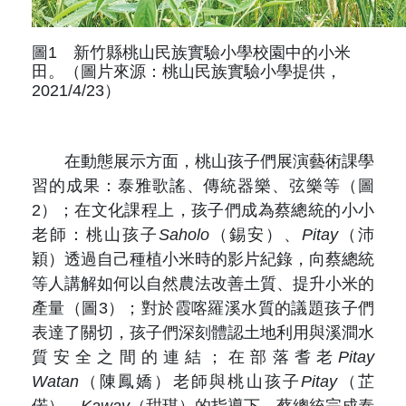
圖1 新竹縣桃山民族實驗小學校園中的小米
田。（圖片來源：桃山民族實驗小學提供，
2021/4/23）
在動態展示方面，桃山孩子們展演藝術課學
習的成果：泰雅歌謠、傳統器樂、弦樂等（圖
2）；在文化課程上，孩子們成為蔡總統的小小
老師：桃山孩子
Saholo
（錫安）、
Pitay
（沛
穎）透過自己種植小米時的影片紀錄，向蔡總統
等人講解如何以自然農法改善土質、提升小米的
產量（圖3）；對於霞喀羅溪水質的議題孩子們
表達了關切，孩子們深刻體認土地利用與溪澗水
質安全之間的連結；在部落耆老
Pitay
Watan
（陳鳳嬌）老師與桃山孩子
Pitay
（芷