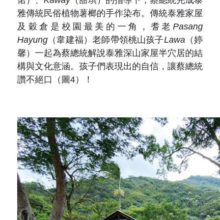
偌）、
Kaway
（甜琪）的指導下，蔡總統完成泰
雅傳統民俗植物薯榔的手作染布。傳統泰雅家屋
及穀倉是校園最美的一角，耆老
Pasang
Hayung
（韋建福）老師帶領桃山孩子
Lawa
（婷
馨）一起為蔡總統解說泰雅深山家屋半穴居的結
構與文化意涵。孩子們表現出的自信，讓蔡總統
讚不絕口（圖4）！