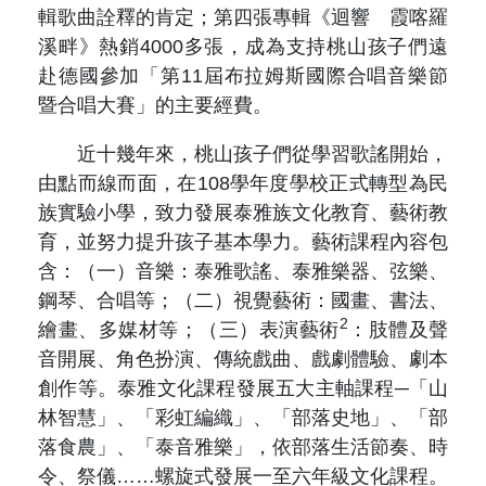
輯歌曲詮釋的肯定；第四張專輯《迴響 霞喀羅
溪畔》熱銷4000多張，成為支持桃山孩子們遠
赴德國參加「第11屆布拉姆斯國際合唱音樂節
暨合唱大賽」的主要經費。
近十幾年來，桃山孩子們從學習歌謠開始，
由點而線而面，在108學年度學校正式轉型為民
族實驗小學，致力發展泰雅族文化教育、藝術教
育，並努力提升孩子基本學力。藝術課程內容包
含：（一）音樂：泰雅歌謠、泰雅樂器、弦樂、
鋼琴、合唱等；（二）視覺藝術：國畫、書法、
2
繪畫、多媒材等；（三）表演藝術
：肢體及聲
音開展、角色扮演、傳統戲曲、戲劇體驗、劇本
創作等。泰雅文化課程發展五大主軸課程─「山
林智慧」、「彩虹編織」、「部落史地」、「部
落食農」、「泰音雅樂」，依部落生活節奏、時
令、祭儀……螺旋式發展一至六年級文化課程。