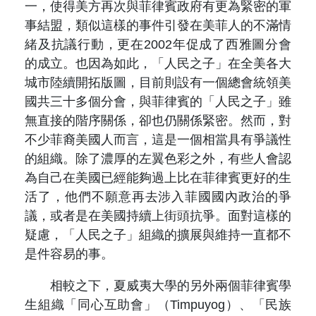
一，使得美方再次與菲律賓政府有更為緊密的軍
事結盟，類似這樣的事件引發在美菲人的不滿情
緒及抗議行動，更在2002年促成了西雅圖分會
的成立。也因為如此，「人民之子」在全美各大
城市陸續開拓版圖，目前則設有一個總會統領美
國共三十多個分會，與菲律賓的「人民之子」雖
無直接的階序關係，卻也仍關係緊密。然而，對
不少菲裔美國人而言，這是一個相當具有爭議性
的組織。除了濃厚的左翼色彩之外，有些人會認
為自己在美國已經能夠過上比在菲律賓更好的生
活了，他們不願意再去涉入菲國國內政治的爭
議，或者是在美國持續上街頭抗爭。面對這樣的
疑慮，「人民之子」組織的擴展與維持一直都不
是件容易的事。
相較之下，夏威夷大學的另外兩個菲律賓學
生組織「同心互助會」（Timpuyog）、「民族