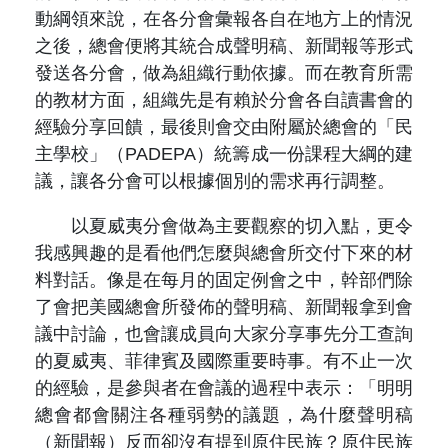
動綱領來說，在各分會彙報各自在地方上的情況
之後，總會便將其統合成聲明稿、新聞報等形式
發送各分會，做為組織行動依據。而在教育所需
的教材方面，組織先是有賴於分會各自讀書會的
經驗分享回饋，最後則會交由附屬於總會的「民
主學校」（PADEPA）統籌成一份課程大綱的建
議，讓各分會可以根據個別的需求再行調整。
以夏威夷分會做為主要觀察的切入點，更令
我感興趣的是看他們怎麼與總會所交付下來的材
料對話。像是在每月的固定例會之中，幹部們除
了會把美國總會所發佈的聲明稿、新聞報拿到會
議中討論，也會讓成員向大家分享事先分工查詢
的夏威夷、菲律賓及國際重要時事。有不止一次
的經驗，是參與者在會議的過程中表示：「明明
總會都會關注各種弱勢的議題，為什麼聲明稿
（新聞報）反而卻沒有提到原住民族？原住民族