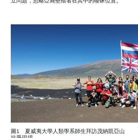
立問題，忽略亞裔墾殖者在其中的曖昧位置。
圖1 夏威夷大學人類學系師生拜訪茂納凱亞山
抗爭現場