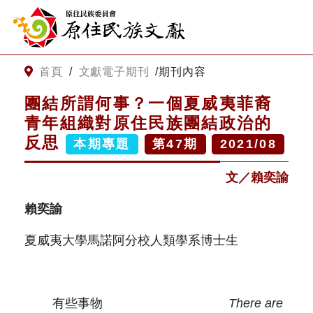
:::
跳到主要內容
網站導覽
:::
首頁
/
文獻電子期刊
/
期刊內容
團結所謂何事？一個夏威夷菲裔
客服諮詢
青年組織對原住民族團結政治的
反思
本期專題
第
47
期
2021/08
關
請
鍵
輸
文／賴奕諭
字
入
搜
關
賴奕諭
尋
鍵
字
夏威夷大學馬諾阿分校人類學系博士生
關於我們
關於原住民族文獻會
最新消息
有些事物
There are