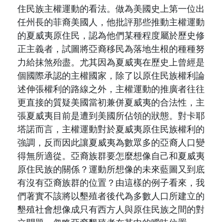
住民族主權運動的看法。做為美國史上第一位出
任州長的菲裔美國人，他批評那些推動主權運動
的夏威夷原住民，認為他們某種程度屬於歷史修
正主義者，試圖將亞裔移民為落地生根的種種努
力給抹煞殆盡。尤其因為夏威夷在歷史上曾經是
個國際承認的主權國家，除了以原住民族權利論
述伸張權利的路線之外，主權運動的推廣者往往
更直接的質疑美國當初兼併夏威夷的合法性，主
張夏威夷目前是遭到美國所佔領的狀態。對卡耶
塔諾而言，主權運動對於夏威夷原住民族權利的
強調，反而因此讓夏威夷為數眾多的亞裔人口變
得無所適從。亞裔族群要怎麼想像自己和夏威夷
原住民族的關係？運動所想像的未來藍圖又到底
有沒有亞裔族群的位置？由這樣的例子看來，我
們著實不該將以墾殖者後代為多數人口所建立的
墾殖社會想像成只有西方人與原住民族之間的對