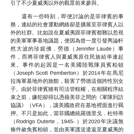
引了不少夏威夷以外的觀眾前來參與。
還有一些時刻，即便討論的是菲律賓的事
務，連結的社會運動網絡卻是擴展至菲律賓人以
外的社群。比如說在夏威夷跟菲律賓都難以忽視
的美軍軍事基地議題，便因為曾一度引發輿論軒
然大波的珍妮佛．勞德（Jennifer Laude）事
件，而將菲律賓人與夏威夷原住民族給串連起
來。事件的起因是一名美國陸戰隊員賓柏頓
（Joseph Scott Pemberton）於2014年在馬尼
拉海軍基地外的旅館，殺害了勞德這個跨性別女
子。由於菲律賓雖有司法管轄權，在相關程序結
束之前，嫌犯卻得以憑藉美菲之間的《軍隊到訪
協議》（VFA），讓美國政府在基地裡面進行羈
押。不只是如此，當菲國總統羅德里戈．杜特蒂
（Rodrigo Duterte，1945- ）於2020年決議無
條件赦免賓柏頓，並由美軍護送遣返至夏威夷的