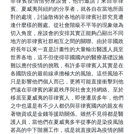
菲律賓疫情情勢座談會，他們邀請了來自菲律
賓、夏威夷與紐約的分享者，就各自在當地所面
對的處境，討論散佈於各地的菲律賓社群究竟遭
逢什麼樣的難處。從社會階級不平等的現象做為
切入角度，座談會的安排其實正能夠凸顯出不同
地方的菲律賓社群相互之間的關聯。由於菲國政
府長年以來一直是計畫性的大量輸出醫護人員至
世界各地，這不但使得菲國國內的醫療基礎設施
難以應付疫情的挑戰，有許多菲律賓人其實是在
各國防疫的最前線承擔極大的風險。這些風險不
只是影響他們個人而已，更將可能直接衝擊到他
們遠在菲律賓的家庭秩序與社會支持網絡。至於
移居至夏威夷的菲律賓人，即便遷居多年，他們
之中也還是有不少人都仍與菲律賓國內的親友有
著物資或是金錢等援助關係。雖然不見得都是醫
護人員，當他們在夏威夷多半從事的是染疫風險
甚高的中下階層工作，或是就直接因為疫情的關