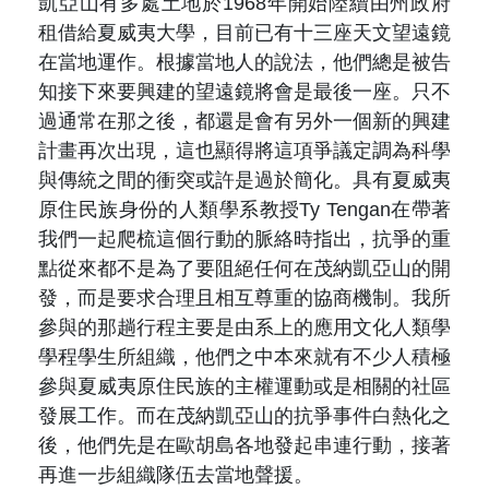
凱亞山有多處土地於1968年開始陸續由州政府
租借給夏威夷大學，目前已有十三座天文望遠鏡
在當地運作。根據當地人的說法，他們總是被告
知接下來要興建的望遠鏡將會是最後一座。只不
過通常在那之後，都還是會有另外一個新的興建
計畫再次出現，這也顯得將這項爭議定調為科學
與傳統之間的衝突或許是過於簡化。具有夏威夷
原住民族身份的人類學系教授Ty Tengan在帶著
我們一起爬梳這個行動的脈絡時指出，抗爭的重
點從來都不是為了要阻絕任何在茂納凱亞山的開
發，而是要求合理且相互尊重的協商機制。我所
參與的那趟行程主要是由系上的應用文化人類學
學程學生所組織，他們之中本來就有不少人積極
參與夏威夷原住民族的主權運動或是相關的社區
發展工作。而在茂納凱亞山的抗爭事件白熱化之
後，他們先是在歐胡島各地發起串連行動，接著
再進一步組織隊伍去當地聲援。