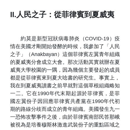
II.人民之子：從菲律賓到夏威夷
約莫是新型冠狀病毒肺炎（COVID-19）疫
情在美國才剛開始發酵的時候，我參加了「人民
之子」（Anakbayan）這個菲律賓左翼青年組織
的夏威夷分會成立大會。那次活動其實就辦在夏
威夷大學校園的一隅，因為幾個主要發起的成員
都是從菲律賓來到夏大唸書的研究生。事實上，
我在到夏威夷讀書之前早就對這個草根組織略知
一二。它在1990年代末期起源於菲律賓，是菲
國左翼份子因回應菲律賓共產黨在1990年代初
期的路線分歧而成立的青年組織。美國發生九一
一恐怖攻擊事件之後，由於菲律賓南部民答那峨
被視為是培養穆斯林激進武裝份子的重點區域之