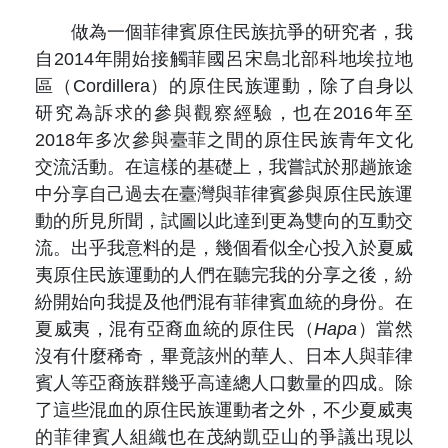
做為一個菲律賓原住民族抗爭的研究者，我
自2014年開始接觸菲國呂宋島北部科地埃拉地
區（Cordillera）的原住民族運動，除了自身以
研究為訴求的參與觀察經驗，也在2016年至
2018年多次參與臺菲之間的原住民族青年文化
交流活動。在這樣的基礎上，我嘗試於那趟旅途
中分享自己過去在臺灣與菲律賓參與原住民族運
動的所見所聞，試圖以此達到更為雙向的互動交
流。出乎我意料的是，幾個看似全心投入於夏威
夷原住民族運動的人們在聽完我的分享之後，紛
紛開始向我提及他們混有菲律賓血統的身份。在
夏威夷，混有亞裔血統的原住民（
Hapa
）當然
沒有什麼稀奇，畢竟該州的華人、日本人與菲律
賓人等亞裔族群幾乎高達總人口數量的四成。除
了這些混血的原住民族運動者之外，不少夏威夷
的菲律賓人組織也在茂納凱亞山的爭議出現以