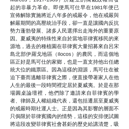
起的非暴力革命。即便馬可仕早在1981年便已
宣佈解除實施將近八年多的戒嚴令，他在戒嚴與
解嚴期間的高壓統治手段，卻一直是讓國內反抗
勢力蓬勃發展、諸多人民選擇出走海外的重要原
因。夏威夷的特殊性來自於當地菲律賓移民的來
源地，過去的種植園在菲律賓大量招募來自呂宋
島北部伊羅戈地區（Ilocos）的農民，而這個地
區正好是馬可仕的家鄉，也是一直支持他出任總
統大位的鐵票區。因為這樣的淵源，馬可仕在被
迫下臺而逃離菲律賓之際，便直接帶著家人在他
人生的最後一段時間裡定居於夏威夷。於是在那
場圓桌論壇裡，他們除了邀請來自菲律賓的學
者、律師及人權組織代表，還包括遷居至夏威夷
的戒嚴時期社運人士。正是因為其影響的層面不
只侷限於菲律賓國內的情勢，這樣的安排便試圖
將這段改變菲律賓社會甚鉅的歷史給講清楚，吸