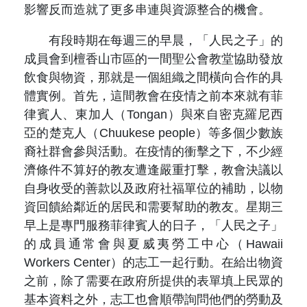
影響反而造就了更多串連與資源整合的機會。
有段時期在每週三的早晨，「人民之子」的
成員會到檀香山市區的一間聖公會教堂協助發放
飲食與物資，那就是一個組織之間橫向合作的具
體實例。首先，這間教會在疫情之前本來就有菲
律賓人、東加人（Tongan）與來自密克羅尼西
亞的楚克人（Chuukese people）等多個少數族
裔社群會參與活動。在疫情的衝擊之下，不少經
濟條件不算好的教友遭逢嚴重打擊，教會決議以
自身收受的善款以及政府社福單位的補助，以物
資回饋給鄰近的居民和需要幫助的教友。星期三
早上是專門服務菲律賓人的日子，「人民之子」
的成員通常會與夏威夷勞工中心（Hawaii
Workers Center）的志工一起行動。在給出物資
之前，除了需要在政府所提供的表單填上民眾的
基本資料之外，志工也會順帶詢問他們的勞動及