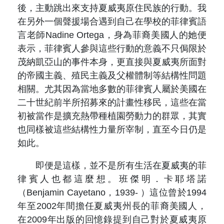
後，主動跳出來支持夏威夷原住民族的行動。我
在另外一個聲援場合遇到自己在學校的菲律賓語
言老師Nadine Ortega，身為菲裔美國人的她便
表示，菲律賓人參與這些行動的意義不只侷限於
茂納凱亞山的事件本身，更直接與夏威夷所面對
的帝國主義、殖民主義及父權體制等結構性問題
相關。尤其因為當地多數的菲律賓人屬於美國在
二十世紀前半所招募來的計畫性移民，這些在當
初被當作是擴充熱帶種植園勞動力的群眾，其實
也同樣被這些結構性力量所宰制，直至今日仍是
如此。
即便是這樣，並不是所有生活在夏威夷的菲
律賓人也都這麼想。班傑明．卡耶塔諾
（Benjamin Cayetano，1939- ）這位曾於1994
年至2002年間擔任夏威夷州長的菲裔美國人，
在2009年出版的回憶錄提到自己對於夏威夷原