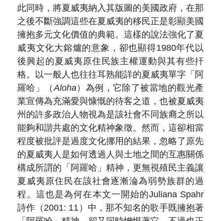
此同時，將夏威夷納入其版圖的美國政府，在那
之後不斷強調這些在夏威夷的移民正是彰顯美國
擁抱多元文化價值的典範。這樣的說法強化了夏
威夷文化大鎔爐的意象，卻也顯得1980年代以
後興起的夏威夷原住民族主權運動與其有些扞
格。以一般人也往往耳熟能詳的夏威夷單字「阿
羅哈」（
Aloha
）為例，它除了被當地的觀光產
業宣傳為充滿愛與慷慨的待客之道，也被夏威夷
州的許多政治人物視為是該社會不同族裔之所以
能夠和諧共處的文化精神象徵。然而，這卻相當
程度被批評是過度文化挪用的結果，忽略了原先
的夏威夷人是如何透過人與土地之間的互惠關係
構成所謂的「阿羅哈」精神，更無視殖民主義讓
夏威夷原住民在該社會逐漸淪為弱勢族群的過
程。這也是為何在本文一開始的Juliana Spahr
詩作（2001: 11）中，那不知名的歌手既擁抱著
「阿羅哈」精神，卻又同時憎恨著它。不過也正