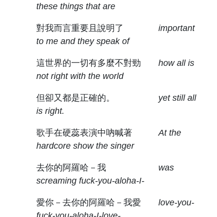
原住民族文獻會設置要點
these things that are
網站訊息
出版品專區
委員介紹
對我而言重要且說明了
important
徵稿訊息
本會出版品列表
文獻電子期刊
to me and they speak of
歷次會議記錄
與國史館共同出版品介紹
這世界的一切有多麼不對勁
how all is
本期內容
相關連結
not right with the world
出版品查詢
歷史期刊
但卻又都是正確的。
yet still all
is right.
訂閱電子報
歌手在硬蕊表演中吶喊著
At the
徵稿說明
hardcore show the singer
期刊查詢
去你的阿羅哈－我
was
screaming fuck-you-aloha-I-
愛你－去你的阿羅哈－我愛
love-you-
fuck-you-aloha-I-love-