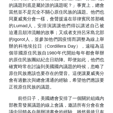
的議題到底是屬於誰的議題呢？」事實上，總會
當然並不是完全不關心原住民族的議題。他們也
同夏威夷分會一樣，會聲援遠在菲律賓民答那峨
的Lumad人，安排演講讓他們得以講述自己被
迫遷且顛沛流離的故事；又或者支持呂宋島北部
的Igorot人，並參加他們因疫情而調整為線上舉
辦的科地埃拉日（Cordillera Day），遠端為這
個菲國原住民族自1980年代開始每年都會舉辦
的原住民族團結紀念日助陣。即便如此，他們也
確實時常在討論到美國國內議題的時候，忽略了
原住民族應該也要存在的聲音。這便讓夏威夷分
會有過數次與總會溝通的經驗，希望他們應該要
正視原住民族的議題。
前些日子，美國總會安排了一個關於組織內
部教育發展議題的線上會議，邀請所有分會在會
議中回饋各自舉辦讀書會的經驗。雖然最後只有