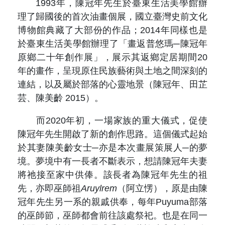
1993年，陳冠年先生於臺東生活美學館辦
理了歸國後的首次油畫個展，國立臺灣史前文化
博物館典藏了大部份的作品；2014年同樣也是
於臺東生活美學館辦理了「畫返普悠瑪─陳冠年
原鄉二十年創作展」，展示其返鄉定居期間20
年的畫作，呈現原住民族藝術與土地之間深刻的
連結，以及屬於部落的心靈地景（陳冠年、田芷
芸、陳美齡 2015）。
而2020年初，一場家族的重大儀式，促使
陳冠年先生開啟了新的創作思路。這個儀式起始
於其妻陳美齡女士─亦是本次畫展策展人─的夢
境。夢境中有一長者不斷表示，想請陳冠年夫妻
將祂接至家中供俸。該長者為陳冠年先生的祖
先，亦即巫師祖
Aruylrem
（阿立愣），原是由陳
冠年先生另一系的親戚供奉，每年Puyuma部落
的巫師節，巫師都會前往該處祭祀。也是在同一