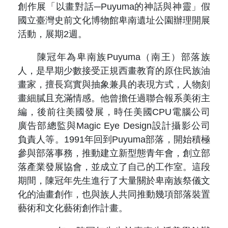
原住民族文獻會設置要點
創作展「以畫對話─Puyuma的神話與神靈」假
網站訊息
出版品專區
國立臺灣史前文化博物館卑南遺址公園辦理開展
委員介紹
徵稿訊息
活動，展期2週。
本會出版品列表
文獻電子期刊
歷次會議記錄
陳冠年為卑南族Puyuma（南王）部落族
與國史館共同出版品介紹
本期內容
人，是早期少數接受正規西畫教育的原住民族油
相關連結
畫家，擅長寫實與抽象兼具的表現方式，人物刻
出版品查詢
歷史期刊
畫細膩且充滿情感。他曾擔任過聯合報系美術主
編，後前往美國發展，時任美國CPU電腦公司
訂閱電子報
廣告部總監與Magic Eye Design設計攝影公司
負責人等。1991年回到Puyuma部落，開始積極
徵稿說明
參與部落事務，推動建立新型態青年會，創立部
落產業發展協會，並成立了自己的工作室。這段
期刊查詢
期間，陳冠年先生進行了大量關於卑南族祭儀文
化的油畫創作，也與族人共同推動幾項部落裝置
藝術和文化藝術創作計畫。