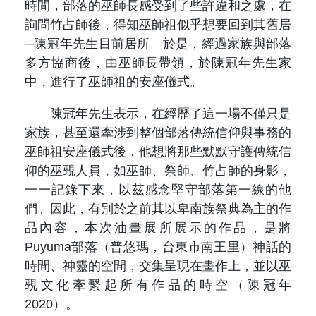
時間，部落的巫師長感受到了些許違和之處，在
詢問竹占師後，得知巫師祖似乎想要回到其舊居
─陳冠年先生目前居所。於是，經過家族與部落
多方協商後，由巫師長帶領，於陳冠年先生家
中，進行了巫師祖的安座儀式。
陳冠年先生表示，在經歷了這一場不僅只是
家族，甚至還牽涉到整個部落傳統信仰與事務的
巫師祖安座儀式後，他想將那些默默守護傳統信
仰的巫覡人員，如巫師、祭師、竹占師的身影，
一一記錄下來，以茲感念堅守部落第一線的他
們。因此，有別於之前其以卑南族祭典為主的作
品內容，本次油畫展所展示的作品，是將
Puyuma部落（普悠瑪，台東市南王里）神話的
時間、神靈的空間，交集呈現在畫作上，並以巫
覡文化牽繫起所有作品的時空（陳冠年
2020）。