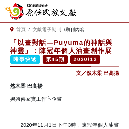
:::
跳到主要內容
網站導覽
:::
首頁
/
文獻電子期刊
/
期刊內容
「以畫對話—Puyuma的神話與
客服諮詢
神靈」：陳冠年個人油畫創作展
時事快遞
第
45
期
2020/12
關
請
鍵
輸
文／然木柔 巴高揚
字
入
搜
關
然木柔 巴高揚
尋
鍵
字
姆姆傳家寶工作室企畫
關於我們
關於原住民族文獻會
最新消息
2020年11月1日下午3時，陳冠年個人油畫