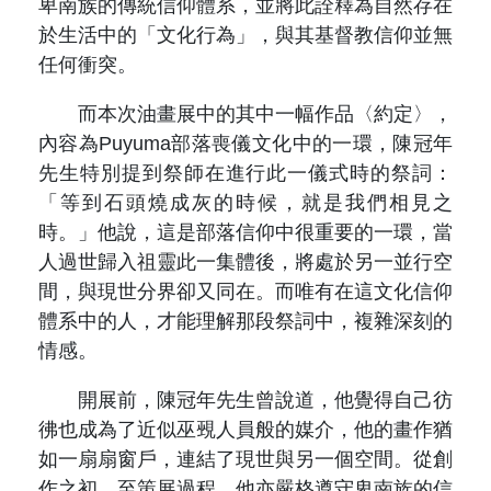
卑南族的傳統信仰體系，並將此詮釋為自然存在
於生活中的「文化行為」，與其基督教信仰並無
任何衝突。
而本次油畫展中的其中一幅作品〈約定〉，
內容為Puyuma部落喪儀文化中的一環，陳冠年
先生特別提到祭師在進行此一儀式時的祭詞：
「等到石頭燒成灰的時候，就是我們相見之
時。」他說，這是部落信仰中很重要的一環，當
人過世歸入祖靈此一集體後，將處於另一並行空
間，與現世分界卻又同在。而唯有在這文化信仰
體系中的人，才能理解那段祭詞中，複雜深刻的
情感。
開展前，陳冠年先生曾說道，他覺得自己彷
彿也成為了近似巫覡人員般的媒介，他的畫作猶
如一扇扇窗戶，連結了現世與另一個空間。從創
作之初，至策展過程，他亦嚴格遵守卑南族的信