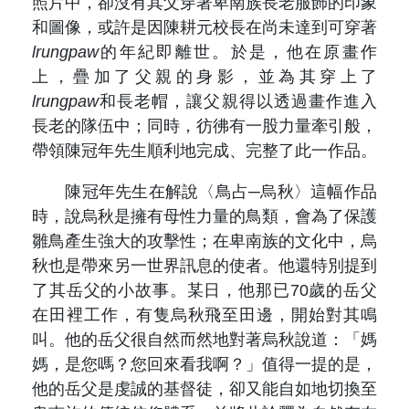
照片中，卻沒有其父穿著卑南族長老服飾的印象
和圖像，或許是因陳耕元校長在尚未達到可穿著
lrungpaw
的年紀即離世。於是，他在原畫作
上，疊加了父親的身影，並為其穿上了
lrungpaw
和長老帽，讓父親得以透過畫作進入
長老的隊伍中；同時，彷彿有一股力量牽引般，
帶領陳冠年先生順利地完成、完整了此一作品。
陳冠年先生在解說〈鳥占─烏秋〉這幅作品
時，說烏秋是擁有母性力量的鳥類，會為了保護
雛鳥產生強大的攻擊性；在卑南族的文化中，烏
秋也是帶來另一世界訊息的使者。他還特別提到
了其岳父的小故事。某日，他那已70歲的岳父
在田裡工作，有隻烏秋飛至田邊，開始對其鳴
叫。他的岳父很自然而然地對著烏秋說道：「媽
媽，是您嗎？您回來看我啊？」值得一提的是，
他的岳父是虔誠的基督徒，卻又能自如地切換至