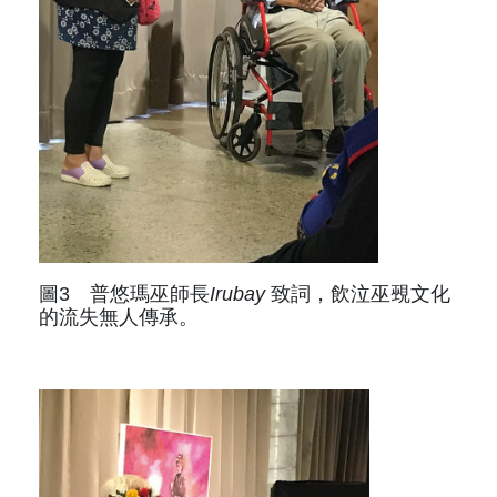
圖3 普悠瑪巫師長
Irubay
致詞，飲泣巫覡文化
的流失無人傳承。