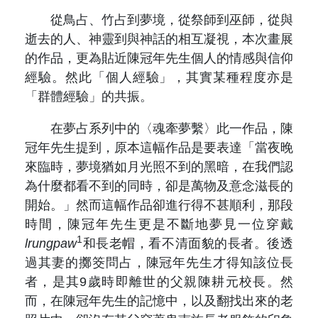
從鳥占、竹占到夢境，從祭師到巫師，從與
逝去的人、神靈到與神話的相互凝視，本次畫展
的作品，更為貼近陳冠年先生個人的情感與信仰
經驗。然此「個人經驗」，其實某種程度亦是
「群體經驗」的共振。
在夢占系列中的〈魂牽夢繫〉此一作品，陳
冠年先生提到，原本這幅作品是要表達「當夜晚
來臨時，夢境猶如月光照不到的黑暗，在我們認
為什麼都看不到的同時，卻是萬物及意念滋長的
開始。」然而這幅作品卻進行得不甚順利，那段
時間，陳冠年先生更是不斷地夢見一位穿戴
1
lrungpaw
和長老帽，看不清面貌的長者。後透
過其妻的擲筊問占，陳冠年先生才得知該位長
者，是其9歲時即離世的父親陳耕元校長。然
而，在陳冠年先生的記憶中，以及翻找出來的老