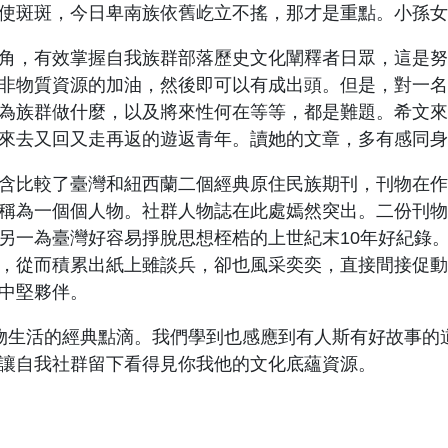
使斑斑，今日卑南族依舊屹立不搖，那才是重點。小孫女
，有效掌握自我族群部落歷史文化闡釋者日眾，這是努
非物質資源的加油，然後即可以有成出頭。但是，對一名
為族群做什麼，以及將來性何在等等，都是難題。希文來
來去又回又走再返的遊返青年。讀她的文章，多有感同身
比較了臺灣和紐西蘭二個經典原住民族期刊，刊物在作
稱為一個個人物。社群人物誌在此處嫣然突出。二份刊物
另一為臺灣好容易掙脫思想桎梏的上世紀末10年好紀錄
，從而積累出紙上雖談兵，卻也風采奕奕，直接間接促動
中堅夥伴。
生活的經典點滴。我們學到也感應到有人斯有好故事的
讓自我社群留下看得見你我他的文化底蘊資源。