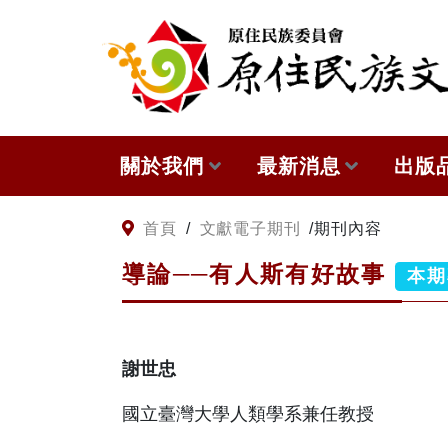
:::
跳到主要內容
關於我們
最新消息
出版
關於原住民族文獻會
網站訊息
本會
:::
首頁
/
文獻電子期刊
/
期刊內容
導論──有人斯有好故事
原住民族文獻會設置要點
徵稿訊息
與國
本期
委員介紹
出版
謝世忠
歷次會議記錄
國立臺灣大學人類學系兼任教授