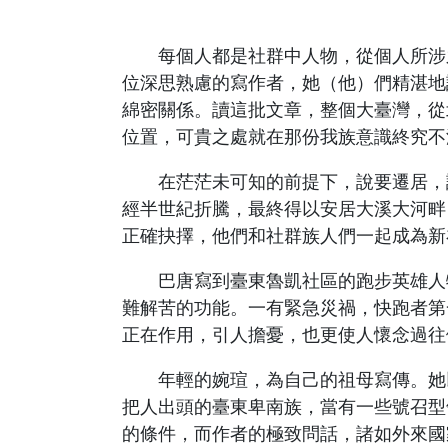
每個人都是社群中人物，從個人所涉之
位深思熟慮的寫作者，她（他）們精湛地
綿密關係。讀這批文章，整個大臺灣，從
位置，可貴之處就在那份我族意識終究不
在茫茫未可知的前提下，說要遷居，談
經半世紀折騰，最終得以安居大溪大河畔
正確抉擇，他們和社群族人們一起成為新
巴唐寫到臺東魯凱社區的跑步英雄人物
難解苦的功能。一有緊急災禍，快跑者第
正在作用，引人擔憂，也更使人懷念過往
年輕的婉瑄，為自己的祖母寫傳。她以
把人出頭的臺東卑南族，當有一些號召型
的條件，而作者的極致問話，諸如外來國