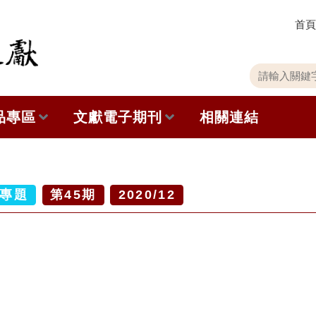
首頁
關
請
鍵
輸
字
入
品專區
文獻電子期刊
相關連結
搜
關
尋
鍵
字
出版品列表
本期內容
史館共同出版品介紹
歷史期刊
專題
第
45
期
2020/12
品查詢
訂閱電子報
徵稿說明
期刊查詢