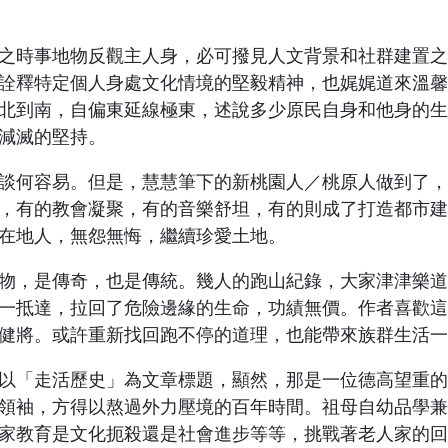
時事地物反觀主人身，必可撥見人文背景和社群建置之
詮釋特定個人身處文化情境的堅毅精神，也娓娓道來溫馨
北到南，自偏東延線極東，述說多少原民自身和他身的生
減滅的堅持。
何容易。但是，慧慧筆下的新桃園人／桃原人做到了，
，有的教會凝聚，有的音樂舒坦，有的則成了打造都市建
在地人，無怨無悔，繼續珍愛土地。
，是傳奇，也是傳統。幾人的跑山紀錄，大家津津樂道
一抵達，拉回了危險邊緣的生命，功績無價。作者喜歡這
健將。或許重新找回跑不停的道理，也能帶來族群生活一
「走活歷史」為文章標題，顯然，那是一位德高望重的
領袖，方得以熬過外力壓境的百年時間。祖母自幼品學兼
家教育是文化扼殺還是社會進步等等，挑戰著老人家的回