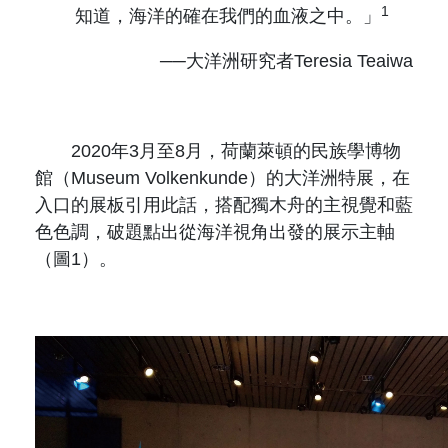
原住民族文獻會設置要點
1
網站訊息
知道，海洋的確在我們的血液之中。」
出版品專區
委員介紹
──大洋洲研究者Teresia Teaiwa
徵稿訊息
本會出版品列表
文獻電子期刊
歷次會議記錄
與國史館共同出版品介紹
本期內容
相關連結
2020年3月至8月，荷蘭萊頓的民族學博物
館（Museum Volkenkunde）的大洋洲特展，在
出版品查詢
歷史期刊
入口的展板引用此話，搭配獨木舟的主視覺和藍
色色調，破題點出從海洋視角出發的展示主軸
訂閱電子報
（圖1）。
徵稿說明
期刊查詢