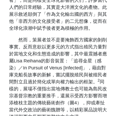
者」，而是同樣受全球化影響的人們；許多當代
人們的日常經驗，其實是大洋洲文化的產物。此
展示敘述顛倒了「作為文化輸出國的西方」與其
他「非西方的文化接受者」的二元想像，從而在
全球化浪潮中賦予後者更為積極的作用。
然而，策展者並不是要掩飾西方國家的剝削
事實。反而意欲以更多元的方式指出殖民力量對
於當地文化和生態造成的影響，其中最震撼者應
屬Lisa Reihana的影音裝置：「追尋金星（感
染）／In Pursuit of Venus [Infected]」，藉由對
庫克船長故事的新解，嘗試擺脫殖民與被殖民者
2
間對立且過於簡化或單向權力輸出的框架。
同
樣的，展場不僅指出當地傳教士也可能為島民改
宗基督宗教的重要推手，還展示受西方影響而增
添槍枝主題的傳統藝術創作（圖4），抑或牽扯
當代外交政治的藝術餽贈等，以精彩展品說明大