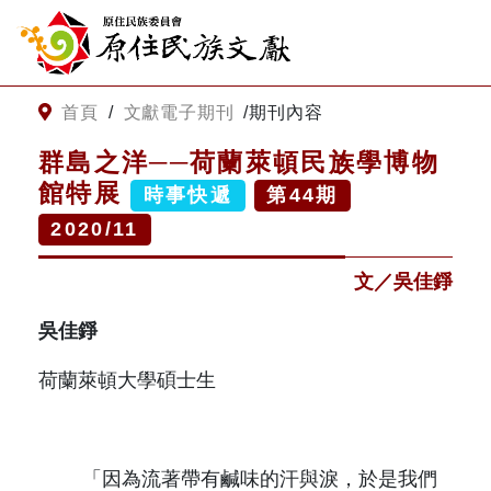
:::
跳到主要內容
網站導覽
:::
首頁
/
文獻電子期刊
/
期刊內容
群島之洋──荷蘭萊頓民族學博物
客服諮詢
館特展
時事快遞
第
44
期
2020/11
關
請
鍵
輸
文／吳佳錚
字
入
搜
關
吳佳錚
尋
鍵
字
關於我們
荷蘭萊頓大學碩士生
關於原住民族文獻會
最新消息
「因為流著帶有鹹味的汗與淚，於是我們