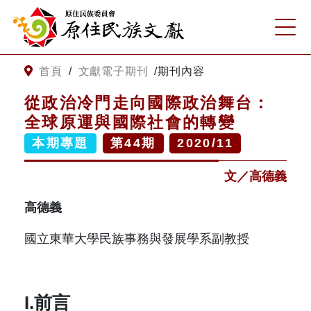
:::
跳到主要內容
網站導覽
:::
首頁
/
文獻電子期刊
/
期刊內容
從政治冷門走向國際政治舞台：
客服諮詢
全球原運與國際社會的轉變
本期專題
第
44
期
2020/11
關
請
鍵
輸
文／高德義
字
入
搜
關
高德義
尋
鍵
字
國立東華大學民族事務與發展學系副教授
關於我們
關於原住民族文獻會
最新消息
I.前言