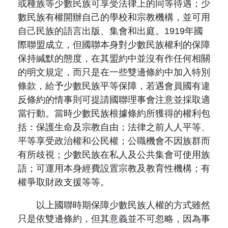
或種族等少數民族可享受法律上的同等待遇；少
數民族有權開辦自己的學校和宗教機構，並可用
自己民族的語言出版、集會和出庭。1919年國
際聯盟成立，但國聯本身對少數民族權利的保障
保持緘默的態度，在其盟約中並沒有作任何相關
的明文規定，而只是在一些雙邊條約中加入特別
條款，給予少數民族平等保障，若遇會員國有違
反條約的情事則可提請國聯理事會注意並採取適
當行動。當時少數民族根據條約所獲得的權利包
括：保護生命及宗教自由；法律之前人人平等、
平等享受政治權和公民權；公職機會不因族群而
有所歧視；少數民族在私人及公共集會可使用族
語；可運用本身經費設置宗教及教育性機構；有
權爭取財政支援等等。
以上國聯時期保障少數民族人權的方式雖然
只是依雙邊條約，但其意義並不可忽略，因為事