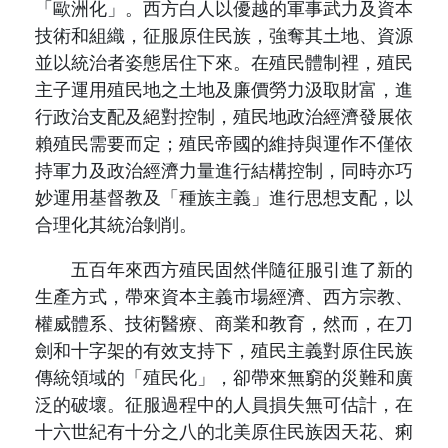
「歐洲化」。西方白人以優越的軍事武力及資本
技術和組織，征服原住民族，強奪其土地、資源
並以統治者姿態居住下來。在殖民體制裡，殖民
主子運用殖民地之土地及廉價勞力汲取財富，進
行政治支配及絕對控制，殖民地政治經濟發展依
賴殖民需要而定；殖民帝國的維持與運作不僅依
持軍力及政治經濟力量進行結構控制，同時亦巧
妙運用基督教及「種族主義」進行思想支配，以
合理化其統治剝削。
五百年來西方殖民固然伴隨征服引進了新的
生產方式，帶來資本主義市場經濟、西方宗教、
權威體系、技術醫療、商業和教育，然而，在刀
劍和十字架的有效支持下，殖民主義對原住民族
傳統領域的「殖民化」，卻帶來無窮的災難和廣
泛的破壞。征服過程中的人員損失無可估計，在
十六世紀有十分之八的北美原住民族因天花、痢