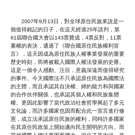
原住民族文獻會設置要點
網站訊息
出版品專區
委員介紹
徵稿訊息
2007年9月13日，對全球原住民族來說是一
本會出版品列表
文獻電子期刊
個值得銘記的日子，在這天經過25年談判，第
歷次會議記錄
61屆聯合國大會以143票贊成，4票反對，11票
與國史館共同出版品介紹
本期內容
相關連結
棄權的表決，通過了《聯合國原住民族權利宣
出版品查詢
言》，這天因成為原住民族人權事業發展的重要
歷史期刊
歷史時刻，而將被載入國際人權法發展的史冊。
這是一個令人感動、注目，意義深遠而值得研究
訂閱電子報
的事件。今天國際法不只承認原住民族為國際法
的主體，而且承認其自決權、締約能力和與國家
徵稿說明
的合作伙伴關係，也承認其個人權和民族集體
權。更因此影響了當代政治社會哲學興起了多元
期刊查詢
文化論，而許多國家也因而配合此一宣言進行修
憲，或立法承認原住民族的權利，同時許多國家
在其原住民政策上開始邁向民主開明的方向。而