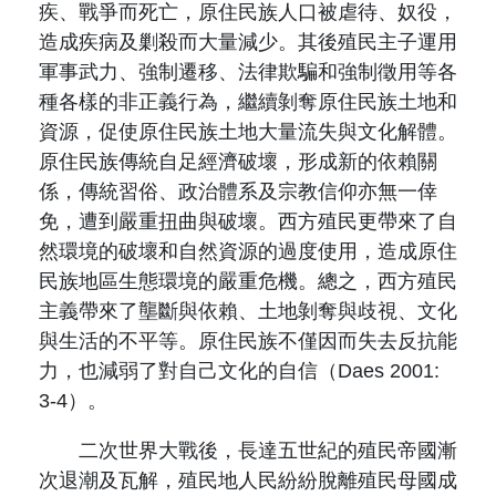
疾、戰爭而死亡，原住民族人口被虐待、奴役，
造成疾病及剿殺而大量減少。其後殖民主子運用
軍事武力、強制遷移、法律欺騙和強制徵用等各
種各樣的非正義行為，繼續剝奪原住民族土地和
資源，促使原住民族土地大量流失與文化解體。
原住民族傳統自足經濟破壞，形成新的依賴關
係，傳統習俗、政治體系及宗教信仰亦無一倖
免，遭到嚴重扭曲與破壞。西方殖民更帶來了自
然環境的破壞和自然資源的過度使用，造成原住
民族地區生態環境的嚴重危機。總之，西方殖民
主義帶來了壟斷與依賴、土地剝奪與歧視、文化
與生活的不平等。原住民族不僅因而失去反抗能
力，也減弱了對自己文化的自信（Daes 2001:
3-4）。
二次世界大戰後，長達五世紀的殖民帝國漸
次退潮及瓦解，殖民地人民紛紛脫離殖民母國成