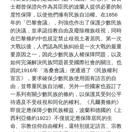
士都曾保證向作為其臣民的波蘭人提供必要的制
度性保障，以使他們擁有民族自治權。在1856
年的「巴黎會議」，列強也作出了保護少數民族
的決議，並承認信教自由及廢除種族歧視，同時
在巴黎條約中也規定禁止歧視土著居民。第一次
大戰以後，人們認為民族糾紛是一次大戰的最重
要原因之一，因此少數民族人權保障問題，以及
如何完滿解決民族問題甚受國際社會的關注。也
因此1916年「洛桑會議」便通過了《民族權利
宣言》，要求確保少數民族使用固有語言的自
由，並尊重民族自治權。另外一些國家也簽訂了
一系列有關少數民族的條約，以保護其受到公平
待遇及不受歧視和同化的權利。《凡爾賽條約》
即規定應保障少數民族權益，波蘭和德國的《上
西利亞條約1922》不僅規定應保障居民的生
命、宗教信仰自由權利，還特別規定語言、宗教