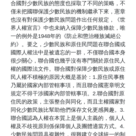
合國對少數民族的態度也採取了不同的策略，不
僅未把國聯保護少數民族的機制繼承下來，憲章
也沒有對保護少數民族問題作出任何規定，《世
界人權宣言》中也未納入保障少數民族條款，唯
一的例外是1948年的《防止和懲治種族滅絕公
約》。要之，少數民族和原住民問題在聯合國或
國際人權法中是被遺忘的一群，不僅聯合國本身
很少關心，聯合國也幾乎沒有專門關於原住民人
權的國際法文件。聯合國對保障少數民族或原住
民人權不積極的原因大概是基於：1.原住民事務
乃屬於國家內部管轄事項，而且聯合國憲章明文
規定不得干涉國家內部管轄事項。2.聯合國對原
住民的政策，主張整合與同化，而且主權國家對
同化少數民族比幫助他們保存文化更感興趣。3.
聯合國認為人權在本質上是個人主義的，個人人
權及不歧視原則係保障個人及團體適當方式。4.
少數民族問題具複雜性，很難建立全球統一的制