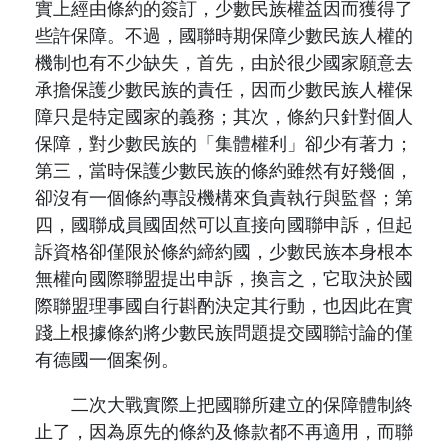
實上經由條約的簽訂，少數民族權益因而獲得了
些許保障。不過，國聯時期保障少數民族人權的
機制也有不少缺失，首先，由於很少國家願意去
承擔保護少數民族的責任，因而少數民族人權保
障只是特定國家的義務；其次，條約只針對個人
保障，對少數民族的「集體權利」卻少有著力；
第三，當時保護少數民族的條約雖然有好幾個，
卻沒有一個條約專設機構來負責執行與監督；第
四，國聯成員國固然可以直接向國聯申訴，但起
訴資格卻僅限於條約締約國，少數民族本身根本
無權向國際聯盟提出申訴，換言之，它取決於國
際聯盟理事國自行斟酌決定其行動，也因此在實
踐上根據條約將少數民族問題提交國聯討論的僅
有德國一個案例。
二次大戰實際上把國聯所建立的保障體制終
止了，因為原先的條約及條款都不再適用，而聯