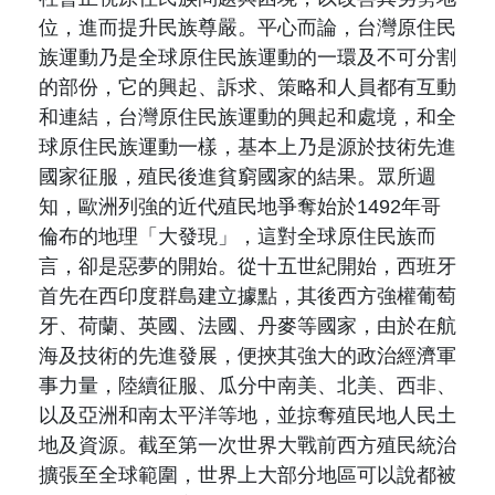
位，進而提升民族尊嚴。平心而論，台灣原住民
族運動乃是全球原住民族運動的一環及不可分割
的部份，它的興起、訴求、策略和人員都有互動
和連結，台灣原住民族運動的興起和處境，和全
球原住民族運動一樣，基本上乃是源於技術先進
國家征服，殖民後進貧窮國家的結果。眾所週
知，歐洲列強的近代殖民地爭奪始於1492年哥
倫布的地理「大發現」，這對全球原住民族而
言，卻是惡夢的開始。從十五世紀開始，西班牙
首先在西印度群島建立據點，其後西方強權葡萄
牙、荷蘭、英國、法國、丹麥等國家，由於在航
海及技術的先進發展，便挾其強大的政治經濟軍
事力量，陸續征服、瓜分中南美、北美、西非、
以及亞洲和南太平洋等地，並掠奪殖民地人民土
地及資源。截至第一次世界大戰前西方殖民統治
擴張至全球範圍，世界上大部分地區可以說都被