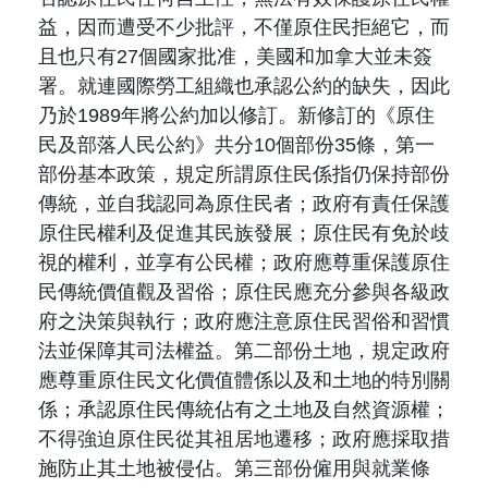
益，因而遭受不少批評，不僅原住民拒絕它，而
且也只有27個國家批准，美國和加拿大並未簽
署。就連國際勞工組織也承認公約的缺失，因此
乃於1989年將公約加以修訂。新修訂的《原住
民及部落人民公約》共分10個部份35條，第一
部份基本政策，規定所謂原住民係指仍保持部份
傳統，並自我認同為原住民者；政府有責任保護
原住民權利及促進其民族發展；原住民有免於歧
視的權利，並享有公民權；政府應尊重保護原住
民傳統價值觀及習俗；原住民應充分參與各級政
府之決策與執行；政府應注意原住民習俗和習慣
法並保障其司法權益。第二部份土地，規定政府
應尊重原住民文化價值體係以及和土地的特別關
係；承認原住民傳統佔有之土地及自然資源權；
不得強迫原住民從其祖居地遷移；政府應採取措
施防止其土地被侵佔。第三部份僱用與就業條