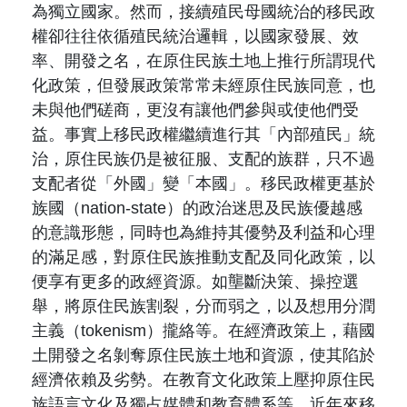
為獨立國家。然而，接續殖民母國統治的移民政
權卻往往依循殖民統治邏輯，以國家發展、效
率、開發之名，在原住民族土地上推行所謂現代
化政策，但發展政策常常未經原住民族同意，也
未與他們磋商，更沒有讓他們參與或使他們受
益。事實上移民政權繼續進行其「內部殖民」統
治，原住民族仍是被征服、支配的族群，只不過
支配者從「外國」變「本國」。移民政權更基於
族國（nation-state）的政治迷思及民族優越感
的意識形態，同時也為維持其優勢及利益和心理
的滿足感，對原住民族推動支配及同化政策，以
便享有更多的政經資源。如壟斷決策、操控選
舉，將原住民族割裂，分而弱之，以及想用分潤
主義（tokenism）攏絡等。在經濟政策上，藉國
土開發之名剝奪原住民族土地和資源，使其陷於
經濟依賴及劣勢。在教育文化政策上壓抑原住民
族語言文化及獨占媒體和教育體系等。近年來移