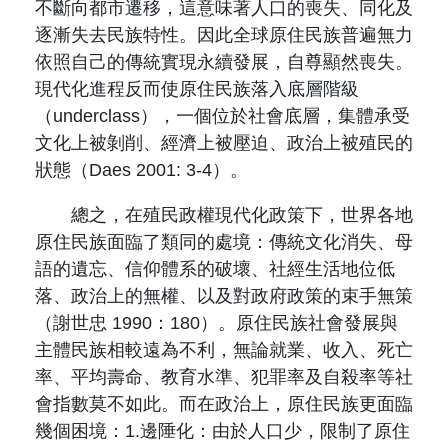
不斷向都市遷移，這意味著人口的喪失、同化及
逐漸失去民族特性。因此全球原住民族普遍無力
依照自己的傳統實現永續發展，自尊顯然喪失。
現代化進程反而使原住民族落入底層階級
（underclass），一個位於社會底層，集體承受
文化上被剝削、經濟上被壓迫、政治上被殖民的
狀態（Daes 2001: 3-4）。
總之，在殖民政權現代化政策下，世界各地
原住民族面臨了類同的處境：傳統文化消失、母
語的遺忘、信仰體系的破壞、社經生活地位低
落、政治上的無權、以及對政府政策的束手無策
（謝世忠 1990：180）。原住民族社會發展與
主體民族相較遠為不利，無論就業、收入、死亡
率、平均壽命、教育水準、犯罪率及自殺率等社
會指數莫不如此。而在政治上，原住民族更面臨
幾個困境：1.邊陲化：由於人口少，限制了原住