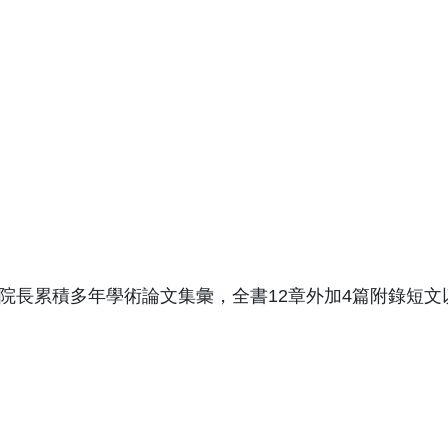
院長累積多年學術論文集彙，全書12章外加4篇附錄短文以