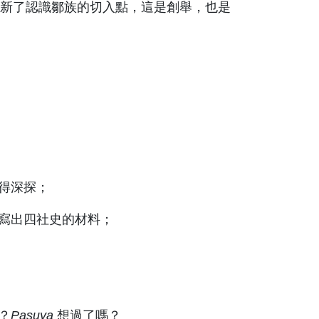
新了認識鄒族的切入點，這是創舉，也是
得深探；
以寫出四社史的材料；
？
Pasuya
想過了嗎？