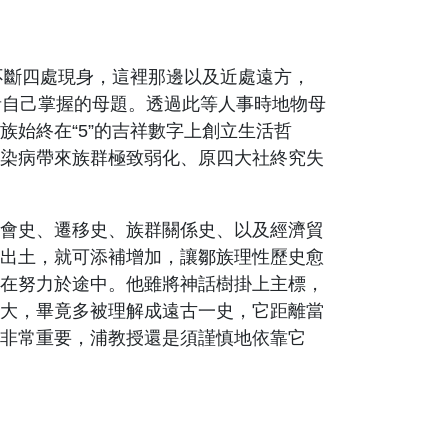
，不斷四處現身，這裡那邊以及近處遠方，
者自己掌握的母題。透過此等人事時地物母
始終在“5”的吉祥數字上創立生活哲
染病帶來族群極致弱化、原四大社終究失
會史、遷移史、族群關係史、以及經濟貿
出土，就可添補增加，讓鄒族理性歷史愈
在努力於途中。他雖將神話樹掛上主標，
大，畢竟多被理解成遠古一史，它距離當
非常重要，浦教授還是須謹慎地依靠它