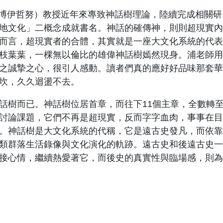
博伊哲努）教授近年來專致神話樹理論，陸續完成相關研
地文化」二概念成就書名。神話的確傳神，則則超現實內
而言，超現實者的合體，其實就是一座大文化系統的代表
枝葉葉，一棵無以倫比的雄偉神話樹嫣然現身。浦老師用
之誠摯之心，很引人感動。讀者們真的應好好品味那套華
坎，久久迴盪不去。
樹而已。神話樹位居首章，而往下11個主章，全數轉至
討論課題，它們不再是超現實，反而字字血肉，事事在目
。神話樹是大文化系統的代稱，它是遠古史發凡，而依靠
類群落生活錄像與文化演化的軌跡。遠古史和後遠古史一
接心情，繼續熱愛著它，而後史的真實性與臨場感，則為