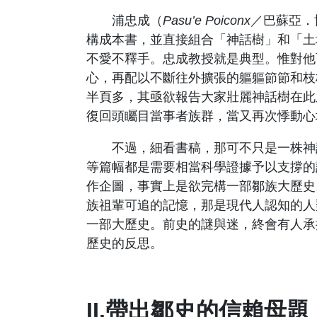
浦忠成（
Pasu’e Poiconx
／巴蘇亞．
構成本書，並直接組合「神話樹」和「土
不愛不釋手。忠成教授就是典型。惟對他
心，再配以不斷往外擴張的軀軀節節和枝
半頁多，其亟欲報告大家壯麗神話樹在此
復回頭矚目當事者族群，當又再次悸動心
不過，細看書稿，那可不只是一株神話
等篇幅都是需要相當科學證據予以支撐的
作企圖，事實上是欲完構一部鄒族大歷史
族祖輩可追的記憶，那是現代人認知的人
一部大歷史。前史的謎與迷，終會有人承
歷史的反思。
II.帶出鄒史的信賴母題