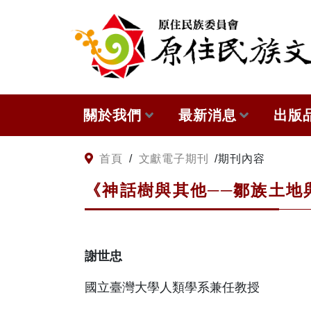
:::
跳到主要內容
關於我們
最新消息
出版
關於原住民族文獻會
網站訊息
本會
:::
首頁
/
文獻電子期刊
/
期刊內容
《神話樹與其他──鄒族土地
原住民族文獻會設置要點
徵稿訊息
與國
委員介紹
出版
謝世忠
歷次會議記錄
國立臺灣大學人類學系兼任教授