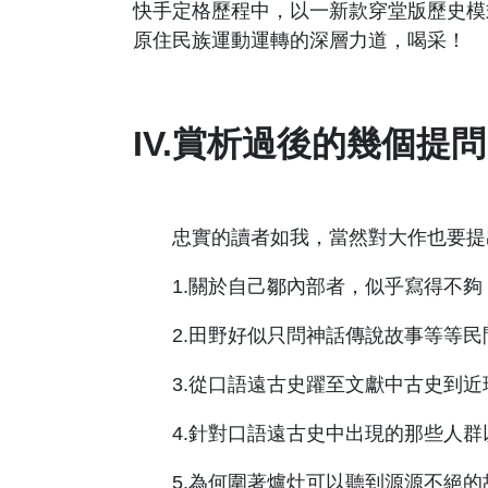
快手定格歷程中，以一新款穿堂版歷史模
原住民族運動運轉的深層力道，喝采！
IV.賞析過後的幾個提問
忠實的讀者如我，當然對大作也要提出
1.關於自己鄒內部者，似乎寫得不
2.田野好似只問神話傳說故事等等
3.從口語遠古史躍至文獻中古史到
4.針對口語遠古史中出現的那些人
5.為何圍著爐灶可以聽到源源不絕