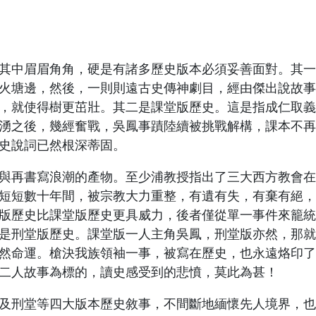
中眉眉角角，硬是有諸多歷史版本必須妥善面對。其一
火塘邊，然後，一則則遠古史傳神劇目，經由傑出說故事
，就使得樹更茁壯。其二是課堂版歷史。這是指成仁取義
湧之後，幾經奮戰，吳鳳事蹟陸續被挑戰解構，課本不再
史說詞已然根深蒂固。
再書寫浪潮的產物。至少浦教授指出了三大西方教會在
短短數十年間，被宗教大力重整，有遺有失，有棄有絕，
版歷史比課堂版歷史更具威力，後者僅從單一事件來籠統
是刑堂版歷史。課堂版一人主角吳鳳，刑堂版亦然，那就
然命運。槍決我族領袖一事，被寫在歷史，也永遠烙印了
二人故事為標的，讀史感受到的悲憤，莫此為甚！
刑堂等四大版本歷史敘事，不間斷地緬懷先人境界，也