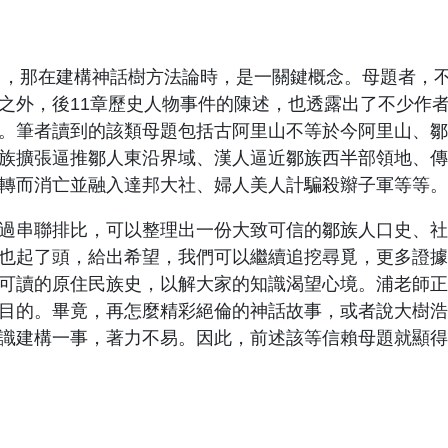
if），那在建構神話樹方法論時，是一關鍵概念。母題者
之外，後11章歷史人物事件的陳述，也透露出了不少作
。筆者讀到的該類母題包括古阿里山不等於今阿里山、鄒族
族擴張逼推鄒人東沿界域、漢人逼近鄒族西半部領地、傳
轉而消亡並融入達邦大社、婦人美人計騙殺辮子軍等等。
串聯排比，可以整理出一份大致可信的鄒族人口史、社
也起了頭，給出希望，我們可以繼續追挖尋覓，更多證據
可讀的原住民族史，以解大家的知識渴望心境。浦老師正
目的。畢竟，再怎麼精彩絕倫的神話故事，或者說大樹浩
識建構一事，著力不易。因此，前述該等信賴母題就顯得