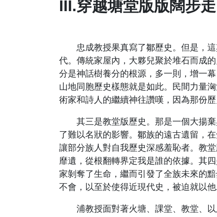
III.穿越塘堂版版闊步走
忠成教授果真寫了鄒歷史。但是，這其
代。傳統家屋內，大夥兒聚於堆石而成的
分是神話樹養分的根源，多一則，增一幕
山地同胞歷史樣態就是如此。民間力量洶
術家和詩人的繼續神往讚嘆，因為那份歷
其三是教堂版歷史。那是一個大揚棄與
了難以名狀的影響。鄒族的遠古遺留，在
讓部分族人對自我歷史深感羞恥者。教堂
靡遺，從根翻轉界定我是誰的依據。其四
家剝奪了生命，繼而引發了全族未來的黯
不會，以至於使得近現代史，被迫就以他
浦教授面對著火塘、課堂、教堂、以及