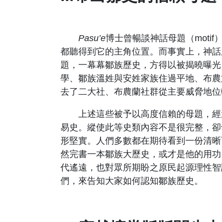
Pasu’e
博士曾暢談神話母題（mot
都聽得到它的主角位置。而事實上，神話
題，一幕幕鄒族歷史，方得以被揭曉曝光
學、鄒族溫姓與安姓家族住過平地、布農
去了二大社、布農蘭社群從主要威脅地位
上述這些被予以高度信賴的母題，經過
易史。縱使此等史類內容不是很完整，卻
形堅實。人們多數都在期待看到一份清晰
然完書一本鄒族大歷史，或才是他的用功
代遙遠，也對眾所期盼之原民起源理性智
們，來告知大家如何認知鄒族歷史。