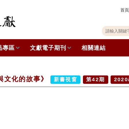
首頁
關
請
鍵
輸
字
入
品專區
文獻電子期刊
相關連結
搜
關
尋
鍵
字
出版品列表
本期內容
與文化的故事》
史館共同出版品介紹
歷史期刊
新書視窗
第
42
期
2020
品查詢
訂閱電子報
徵稿說明
期刊查詢