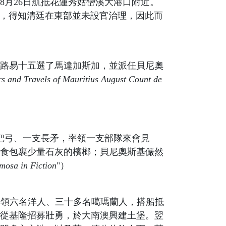
於8月26日航抵花蓮秀姑巒溪大港口附近。
eco），得知清廷在東部並未設官治理，因此而
，路易十五選了馬達加斯加，並派任貝尼奧
s and Travels of Mauritius August Count de
、一把弓、一支長矛，率領一支部隊來會見
食包裹少量石灰的檳榔；貝尼奧斯基儼然
mosa in Fiction
"）
支助下，率領六名洋人、三十多名噶瑪蘭人，搭船抵
從基隆招募壯勇，於大南澳興建土堡。翌