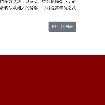
門多方交涉，以及英、德公使飭令下，荷
著貌似歐洲人的輪廓，可能是當年荷恩及
回期刊列表