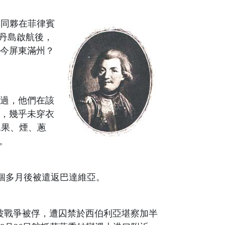
他與同夥在菲律賓
巴丹島啟航後，
（今屏東滿州？
走過，他們在該
人，幾乎未穿衣
水果、煙、蔥
行。
。三個多月後被遣返巴達維亞。
年參加俄波戰爭被俘，遭囚禁於西伯利亞堪察加半