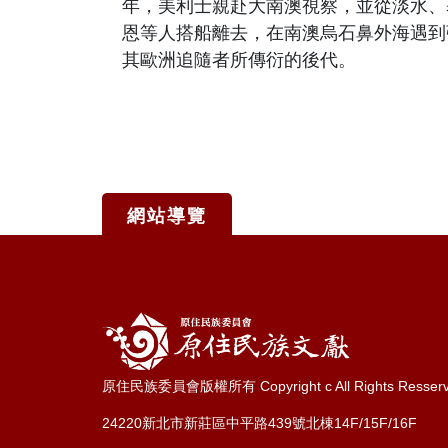
年，美利士親赴大南澳視察，並從淡水、
恩等人搭船離去，在南澳烏石鼻外海遇到
其歐洲追隨者所傳衍的後代。
網站導覽
:::
原住民族委員會版權所有 Copyright c All Rights Resser
24220新北市新莊區中平路439號北棟14F/15F/16F