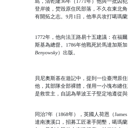
島，清乾隆36年（1771年）他與一批囚
登岸後，焚毀原住民部落，不久在東北角登陸，
有開拓之志。9月1日，他率兵攻打噶瑪蘭
1772年，他向法王路易十五建議：在
斯基為總督。1786年他戰死於馬達加斯
Benyowsky
）出版。
貝尼奧斯基在遊記中，提到一位臺灣原住民的
他，其部隊全部裸體，僅用一小塊布纏住
是救世主，自認為華波王子堅定地遵從與
同治7年（1868年），英國人荷恩（Jame
達南澳溪口，招募工匠著手開墾，噶瑪蘭