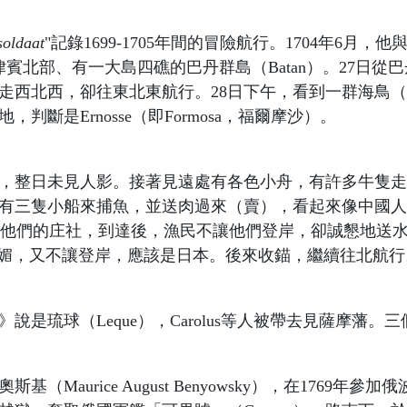
soldaat
"記錄1699-1705年間的冒險航行。1704年6月，
菲律賓北部、有一大島四礁的巴丹群島（Batan）。27日從
走西北西，卻往東北東航行。28日下午，看到一群海鳥
斷是Ernosse（即Formosa，福爾摩沙）。
灣，整日未見人影。接著見遠處有各色小舟，有許多牛隻
，有三隻小船來捕魚，並送肉過來（賣），看起來像中國
船開到他們的庄社，到達後，漁民不讓他們登岸，卻誠懇地送
這些人表面諂媚，又不讓登岸，應該是日本。後來收錨，繼續往北航
說是琉球（Leque），Carolus等人被帶去見薩摩藩
Maurice August Benyowsky），在1769