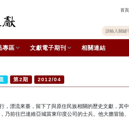
首頁
關
請
鍵
輸
字
入
品專區
文獻電子期刊
相關連結
搜
關
尋
鍵
字
出版品列表
本期內容
史館共同出版品介紹
歷史期刊
題
第
2
期
2012/04
品查詢
訂閱電子報
漂流來臺，留下了與原住民族相關的歷史文獻，其中荷蘭東印度
徵稿說明
發生齟齬，乃前往巴達維亞城當東印度公司的士兵。他大膽冒
期刊查詢