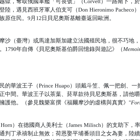
犯越獄，奪取俄國軍艦「可畏號」（Corvett）一路南下，
遇見西班牙軍人伯支可（Don Hieronimo Pach
族原住民。9月12日貝尼奧斯基離臺返回歐洲。
福爾摩沙（臺灣）或馬達加斯加建立法國殖民地，很不巧地
加。1790年自傳《貝尼奧斯基伯爵回憶錄與遊記》（
Memoir
華波王子（Prince Huapo）頭戴斗笠、佩一把劍
正中間。華波王子以茶葉、菸草款待貝尼奧斯基，請他嚼
擁護他。（參見魏樂富撰《福爾摩沙的虛構與真實》"
For
s Horn）在德國商人美利士（James Milisch）的
通判丁承禧制止無效；荷恩娶平埔番頭目之女為妻，陸續