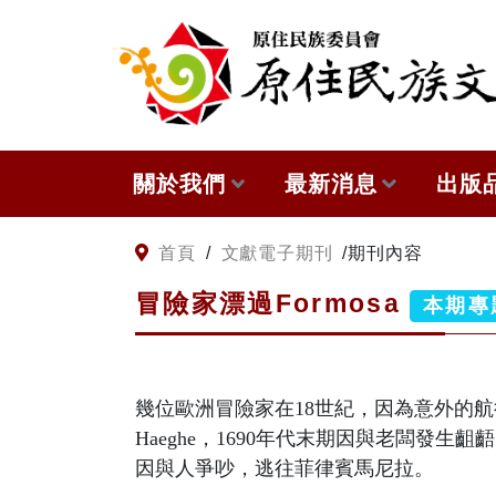
:::
跳到主要內容
關於我們
最新消息
出版
關於原住民族文獻會
網站訊息
本會
:::
首頁
/
文獻電子期刊
/
期刊內容
冒險家漂過Formosa
原住民族文獻會設置要點
徵稿訊息
與國
本期專
委員介紹
出版
幾位歐洲冒險家在18世紀，因為意外的航行，
歷次會議記錄
Haeghe，1690年代末期因與老闆
因與人爭吵，逃往菲律賓馬尼拉。