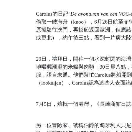
Carolus的日記"
De avonturen van een VOC-
偷取一艘海舟（knoo），6月26日航至
原擬駛往澳門，再搭船返回歐洲，但應該
或更北），約午後三點，看到一片廣大陸地，判
29日，禮拜日，開往一個水深封閉的海
地曝曬潮濕的米糧與肉類；30日晨八點
服，語言未通。他們幫忙Carolus將
（lookuijen），Carolus認為
7月5日，航抵一個港灣，《長崎商館日誌》
另一位冒險家、號稱伯爵的匈牙利人貝尼奧斯基（