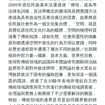
2005
年原住民族基本法通過使「傳領」成為準
法律名詞後，其法學概念的釐清與具體實踐方法
便成為具有急迫性且牽涉廣泛的現實。如果將原
住民族社會作為一個文化集合體，「空間」就是
具體化原住民文化行為的載體，空間的物理特質
滋養了傳統知識，諸如生態、社會與靈性的抽象
原則都透過空間中發生的行為方得以實踐；同時
在歷史過程當中遭遇了層次不同的族群／社群關
係與外部力量—國家、資本主義、世界性宗教，
使得對傳統領域的認識與本體論研究都顯得治絲
益棼而不易對外敘述辨明，更罔論社會大眾在台
灣族群政治下固有的偏執想像，更加深這一個議
題的隱諱。經過了近
10
餘年各地所發起自主的
傳統領域調查與官方所進行的傳統領域調查後，
在理論與實務上都累積了不少需要解決的難題，
例如：傳統領域的邊界是否是如同國界般的靜