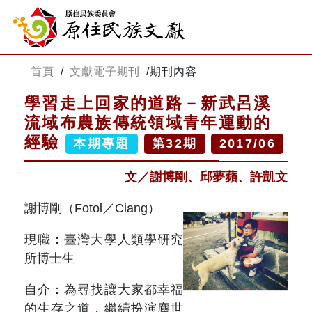
:::
跳到主要內容
網站導覽
:::
首頁
/
文獻電子期刊
/
期刊內容
學習走上回家的道路－新武呂溪
客服諮詢
流域布農族傳統領域青年運動的
經驗
本期專題
第
32
期
2017/06
關
請
鍵
輸
文／謝博剛、邱夢蘋、許凱文
字
入
搜
關
謝博剛（Fotol／Ciang）
尋
鍵
字
現職：臺灣大學人類學研究
關於我們
所博士生
關於原住民族文獻會
最新消息
自介：為尋找讓大家都幸福
的生存之道，繼續扮演塵世