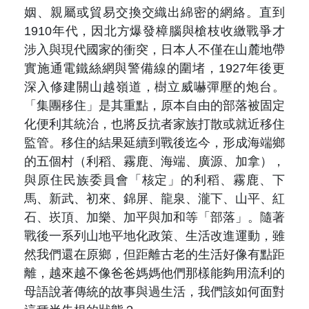
姻、親屬或貿易交換交織出綿密的網絡。直到
1910
年代，因北方爆發樟腦與槍枝收繳戰爭才
涉入與現代國家的衝突，日本人不僅在山麓地帶
實施通電鐵絲網與警備線的圍堵，
1927
年後更
深入修建關山越嶺道，樹立威嚇彈壓的炮台。
「集團移住」是其重點，原本自由的部落被固定
化便利其統治，也將反抗者家族打散或就近移住
監管。移住的結果延續到戰後迄今，形成海端鄉
的五個村（利稻、霧鹿、海端、廣源、加拿），
與原住民族委員會「核定」的利稻、霧鹿、下
馬、新武、初來、錦屏、龍泉、瀧下、山平、紅
石、崁頂、加樂、加平與加和等「部落」。隨著
戰後一系列山地平地化政策、生活改進運動，雖
然我們還在原鄉，但距離古老的生活好像有點距
離，越來越不像爸爸媽媽他們那樣能夠用流利的
母語說著傳統的故事與過生活，我們該如何面對