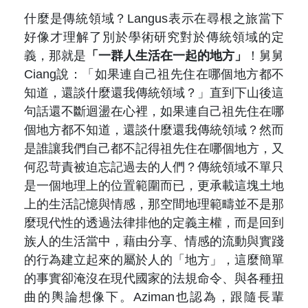
什麼是傳統領域？
Langus
表示在尋根之旅當下
好像才理解了別於學術研究對於傳統領域的定
義，那就是
「
一群人生活在一起的地方」
！舅舅
Ciang
說：「如果連自己祖先住在哪個地方都不
知道，還談什麼還我傳統領域？」直到下山後這
句話還不斷迴盪在心裡，如果連自己祖先住在哪
個地方都不知道，還談什麼還我傳統領域？然而
是誰讓我們自己都不記得祖先住在哪個地方，又
何忍苛責被迫忘記過去的人們？傳統領域不單只
是一個地理上的位置範圍而已，更承載這塊土地
上的生活記憶與情感，那空間地理範疇並不是那
麼現代性的透過法律排他的定義主權，而是回到
族人的生活當中，藉由分享、情感的流動與實踐
的行為建立起來的屬於人的「地方」，這麼簡單
的事實卻淹沒在現代國家的法規命令、與各種扭
曲的輿論想像下。
Aziman
也認為，跟隨長輩