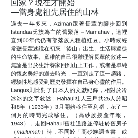
回家？現在才開始
—當身處祖先居住的山林
過去一年多來，
Aziman
跟著長輩的腳步回到
Istandaa
氏族為主的舊聚落－
Mamahav
，這裡
直到
60
年代仍有部落族人種植紅豆。小時候經
常聽長輩述說在初來「後山」出生、生活與遷徙
的生命故事。童稚的自己很難理解長輩的敘述
—
無論是出於生計養家回到山上工作，或者是單純
的懷念美好的過去時光，一直到走了這一趟路，
經驗性地感受到歷史發揮在自己身心靈的作用。
Langus
則比對了日本人的文獻紀錄，相對於冷
冰冰的文字敘述：
Hahaul
社人三戶共
25
人於昭
和
8
年（
1933
年）
3
月開始移住至利稻，花了一
個月的時間完成移住。（高砂族授產年報，
1943
），走回
Hahaul
舊社道路並停駐於舊房子
（
mailumah
）時，不同於「高砂族調查書」或