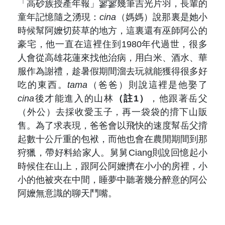
「高砂族授產年報」寥寥幾筆吉光片羽，長輩的
童年記憶隨之湧現：
cina
（媽媽）說那裏是她小
時候幫阿嬤切菸草的地方，這裏還有巫師阿公的
豪宅，他一直在這裡住到
1980
年代過世，很多
人會從高雄花蓮來找他治病，用白米、酒水、華
服作為謝禮，趁暑假期間溜去玩就能獲得很多好
吃的東西。
tama
（爸爸）則說這裡是他娶了
cina
後才能進入的山林
（註1）
，他跟著岳父
（外公）去採收愛玉子，再一袋袋的揹下山販
售。為了求表現，爸爸會以飛快的速度幫岳父揹
起數十公斤重的包袱，而他也會在農閒期間到那
狩獵，帶好料給家人。舅舅
Ciang
則說回憶起小
時候住在山上，跟阿公阿嬤擠在小小的房裡，小
小的他被夾在中間，睡夢中聽著幾分醉意的阿公
阿嬤無意識的聊天鬥嘴。