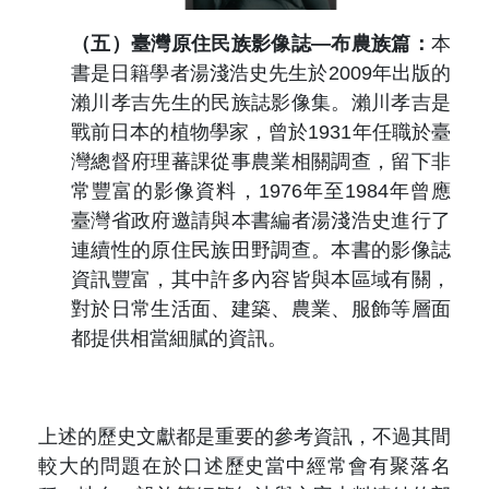
（五）臺灣原住民族影像誌—布農族篇：
本
書是日籍學者湯淺浩史先生於
2009
年出版的
瀨川孝吉先生的民族誌影像集。瀨川孝吉是
戰前日本的植物學家，曾於
1931
年任職於臺
灣總督府理蕃課從事農業相關調查，留下非
常豐富的影像資料，
1976
年至
1984
年曾應
臺灣省政府邀請與本書編者湯淺浩史進行了
連續性的原住民族田野調查。本書的影像誌
資訊豐富，其中許多內容皆與本區域有關，
對於日常生活面、建築、農業、服飾等層面
都提供相當細膩的資訊。
上述的歷史文獻都是重要的參考資訊，不過其間
較大的問題在於口述歷史當中經常會有聚落名