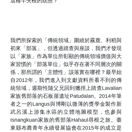
這種半失根的狀態？
我們所探索的「傳統領域」圍繞於霧鹿、利稻與
初來「部落」，但透過踏查與座談，我們才發現
以「家族」作為單位所彰顯的傳統領域價值與大
家習慣的「部落單位」似乎存在著不同層次的關
係，那所謂的「主體性」該落實在哪裡？最早始
自
2012
年，我們進入到文獻資料所看不到的傳
統領域，週期性隨父兄回到獵徑上踏查
Lavalian
家族舊部落的石板屋遺址
Patudalan
。
2014
年筆
者之一的
Langus
與博剛以微薄的獎學金製作新
武呂溪上游集水區的立體地圖模型，也參與
Isnangkuan
家族的舊部落
Hahaul
尋根之旅。臺
東縣布農青年永續發展協會在
2015
年的成立是