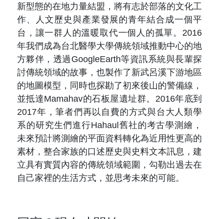
新型態的在地力量結盟，將有志於部落的文化工
作、人文歷史與產業發展的青年結合成一個平
台，讓一群人的溫暖取代一個人的孤單。
2016
年我們成為台北醫學大學傳統領域推動中心的地
方夥伴，透過
GoogleEarth
等資訊系統與長輩探
討傳統領域的故事，也製作了新武呂溪下游地區
的地圖模型，同時也探勘了初來後山的警備線，
並抵達
Mamahav
的石板屋遺址群。
2016
年底到
2017
年，筆者們再以自費的方式與台大人類學
系的研究生們進行
Hahaul
舊社的考古學測繪，
未來預計將測繪的平面資料轉化為近用性更高的
素材，整合家族的口述歷史與史料文本訊息，建
立具有實質內容的傳統領域範圍，勾勒出過去在
自己家裡的生活方式，並思考未來的可能。