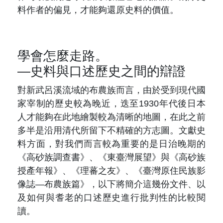
料作者的偏見，才能夠還原史料的價值。
學會怎麼走路。
—史料與口述歷史之間的辯證
對新武呂溪流域的布農族而言，由於受到現代國
家宰制的歷史較為晚近，迭至
1930
年代後日本
人才能夠在此地繪製較為清晰的地圖，在此之前
多半是沿用清代所留下不精確的方志圖。文獻史
料方面，對我們而言較為重要的是日治晚期的
《高砂族調查書》、《東臺灣展望》與《高砂族
授產年報》、《理蕃之友》、《臺灣原住民族影
像誌—布農族篇》，以下將簡介這幾份文件、以
及如何與耆老的口述歷史進行批判性的比較閱
讀。