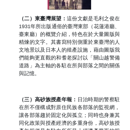
（二）東臺灣展望：
這份文獻是毛利之俊在
1931
年所出版通俗的臺灣東部（花蓮港廳、
臺東廳）的概覽介紹，特色在於大量圖版與
精煉的文字。其書寫特別側重於東臺灣的人
文地景以及日本人的殖產設施，藉由圖版我
們能夠更直觀的和耆老探討以「關山越警備
道路」為主軸的各駐在所與部落之間的關係
與記憶。
（三）
高砂族授產年報：
日治時期的警察駐
在所不僅構成對原住民族各部落的監視網，
讓各部落趨於固定化與孤立；同時也身兼其
同化政策與授產經濟的多重身份，高砂族授