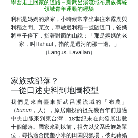
學習走上回家的道路－新武呂溪流域布農族傳統
領域青年運動的經驗
利稻是媽媽的娘家，小時候常常坐車往來霧鹿與
利稻之間。某次，車駛過利稻一號隧道口，爸媽
將車子停下，指著對面的山說：「那是媽媽的老
家，叫
Hahaul
，指的是過河的那一邊。」
（
Langus. Lavalian
）
家族或部落？
—從口述史料到地圖模型
我們是來自臺東新武呂溪流域的「布農」
（
bunun
，人），原居南投的祖先幾百年前越過
中央山脈來到東台灣，
18
世紀末在此發展出數
十個部落。國家來到以前，祖先以父系氏族為單
位，尋找適合開墾小米的田園與獵場，彼此藉婚