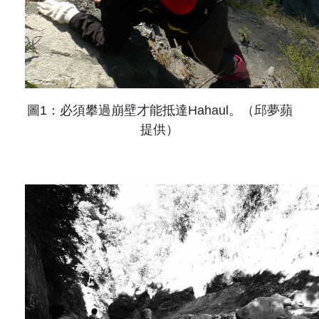
圖
1
：必須攀過崩壁才能抵達
Hahaul
。（邱夢蘋
提供）