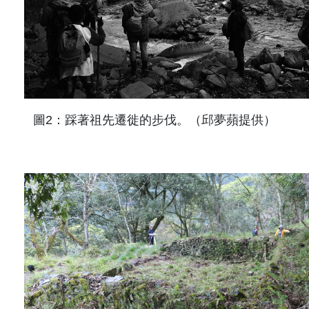
圖
2
：踩著祖先遷徙的步伐。（邱夢蘋提供）