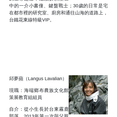
原住民族文獻會設置要點
網站訊息
出版品專區
中的一介小書僮、鍵盤戰士；30歲的日常是宅
在都市裡的研究室、廚房和通往山海的道路上，
委員介紹
徵稿訊息
台鐵花東線特級VIP。
本會出版品列表
文獻電子期刊
歷次會議記錄
與國史館共同出版品介紹
本期內容
相關連結
出版品查詢
歷史期刊
訂閱電子報
徵稿說明
邱夢蘋（Langus Lavalian）
期刊查詢
現職：海端鄉布農族文化館
策展教育組組員
自介：從小生長於台東霧鹿
部落，2013年第一次與父親