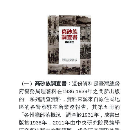
（一）高砂族調查書：
這份資料是臺灣總督
府警務局理蕃科在
1936-1939
年之間所出版
的一系列調查資料，資料來源來自原住民地
區的各警察駐在所業務報告。其第五冊的
「各州廳部落概況」調查於
1931
年，成書出
版於
1938
年，
2011
年由中央研究院民族學