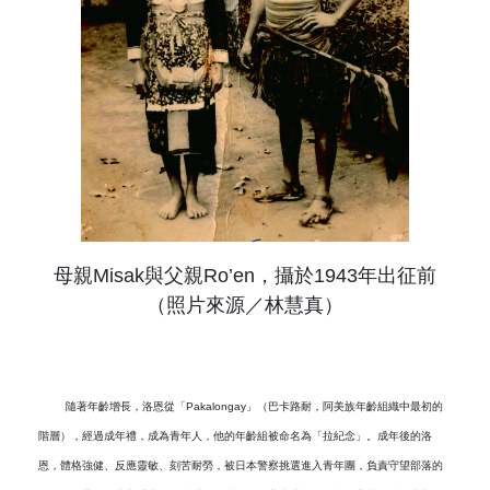
母親
Misak
與父親
Ro’en
，
攝於
1943
年出征前
（照片來源／林慧真）
隨著年齡增長，洛恩從「
Pakalongay
」（巴卡路耐，阿美族年齡組織中最初的
階層），經過成年禮，成為青年人，他的年齡組被命名為「拉紀念」。成年後的洛
恩，體格強健、反應靈敏、刻苦耐勞，被日本警察挑選進入青年團，負責守望部落的