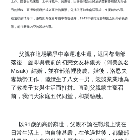
工作。隨著日治末期「太平洋戰爭」的爆發，因著臺灣原住民族的叢林作戰能力與優
秀的體魄，臺灣總督府始成立高砂義勇隊，分批依序前進南洋戰場，支援前線作戰。
在這樣的情形下，洛恩因為在青年團中表現優秀，
1943
年被指定參加第五回高砂義勇
隊，前往新幾內亞的叢林作戰。
父親在這場戰爭中幸運地生還，返回都蘭部
落後，旋即與戰前的初戀女友林銀秀（阿美族名
Misak
）結婚，並在部落裡務農。婚後，洛恩夫
妻勤勞工作，陸續生了八女一男，競競業業地為
了教養子女與生活而打拼。直到父親蒙主寵召
前，我們大家庭五代同堂，和樂融融。
以
91
歲的高齡辭世，父親不論在戰場上或在
日常生活上，均自律甚嚴，在他過世後，都蘭部