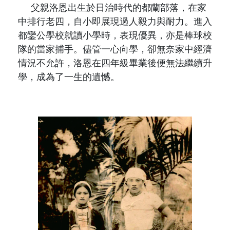
原住民族文獻會設置要點
父親洛恩出生於日治時代的都蘭部落，在家
網站訊息
出版品專區
中排行老四，自小即展現過人毅力與耐力。進入
委員介紹
徵稿訊息
都鑾公學校就讀小學時，表現優異，亦是棒球校
本會出版品列表
文獻電子期刊
隊的當家捕手。儘管一心向學，卻無奈家中經濟
歷次會議記錄
情況不允許，洛恩在四年級畢業後便無法繼續升
與國史館共同出版品介紹
本期內容
相關連結
學，成為了一生的遺憾。
出版品查詢
歷史期刊
訂閱電子報
徵稿說明
期刊查詢