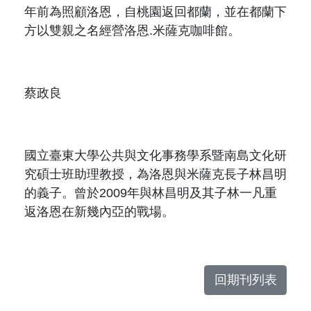
年前為照顧洛恩，自桃園返回都蘭，並在都蘭下
方以雙親之名經營洛恩
.
米薩克咖啡館。
蔡政良
國立臺東大學公共與文化事務學系暨南島文化研
究碩士班助理教授，為洛恩與米薩克長子林昌明
的義子。曾於
2009
年與林昌明及其子林一凡重
返洛恩在新幾內亞的戰場。
回期刊列表