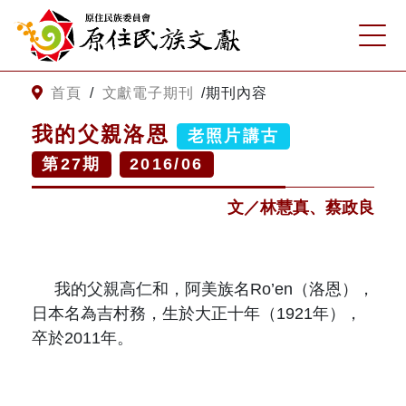
:::
跳到主要內容
網站導覽
:::
首頁
/
文獻電子期刊
/
期刊內容
我的父親洛恩
老照片講古
客服諮詢
第
27
期
2016/06
關
請
文／林慧真、蔡政良
鍵
輸
字
入
搜
關
尋
鍵
我的父親高仁和，阿美族名
Ro’en
（洛恩），
字
日本名為吉村務，生於大正十年（
1921
年），
關於我們
卒於
2011
年。
關於原住民族文獻會
最新消息